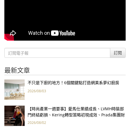
訂閱
最新文章
不只是下廚的地方！6個關鍵點打造網美系夢幻廚房
2026/08/03
【時尚產業一週要事】愛馬仕業績成長、LVMH時裝部
門終結虧損、Kering轉型策略初現成效、Prada集團財
報亮眼
2026/08/02