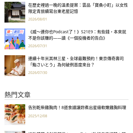
在歷史裡過一晚的溫柔提案：雲品「寶桑小町」以女性
限定青旅續寫台東老屋記憶
2026/08/01
《威～連你也Podcast了！》S21E9：有些錢，本來就
不是你該賺的——讀《一個投機者的告白》
2026/07/31
連續十年米其林三星、全球最難預約！東京傳奇壽司
「鮨さいとう」為何破例首度來台？
2026/07/30
熱門文章
告別乾柴雞胸肉！8道食譜讓妳煮出星級軟嫩雞胸料理
2025/12/08