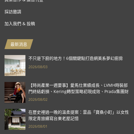
採訪邀請
加入我們 & 投稿
最新消息
不只是下廚的地方！6個關鍵點打造網美系夢幻廚房
2026/08/03
【時尚產業一週要事】愛馬仕業績成長、LVMH時裝部
門終結虧損、Kering轉型策略初現成效、Prada集團財
報亮眼
2026/08/02
在歷史裡過一晚的溫柔提案：雲品「寶桑小町」以女性
限定青旅續寫台東老屋記憶
2026/08/01