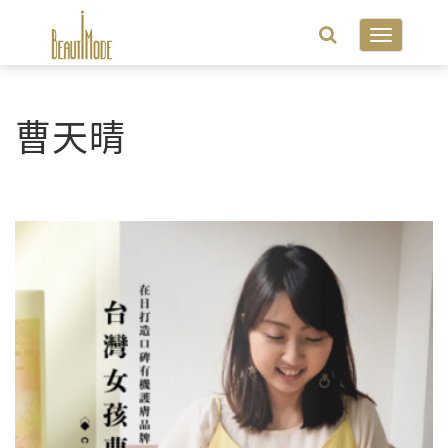
Toggle
navigatio
曹天晴