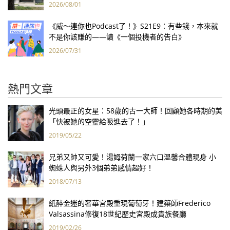
2026/08/01
《威～連你也Podcast了！》S21E9：有些錢，本來就
不是你該賺的——讀《一個投機者的告白》
2026/07/31
熱門文章
光頭最正的女星：58歲的古一大師！回顧她各時期的美
「快被她的空靈給吸進去了！」
2019/05/22
兄弟又帥又可愛！湯姆荷蘭一家六口溫馨合體現身 小
蜘蛛人與另外3個弟弟感情超好！
2018/07/13
紙醉金迷的奢華宮殿重現葡萄牙！建築師Frederico
Valsassina修復18世紀歷史宮殿成貴族餐廳
2019/02/26