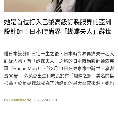
她是首位打入巴黎高級訂製服界的亞洲
設計師！日本時尚界「蝴蝶夫人」辭世
繼日本設計師三宅一生之後，日本時尚界再痛失一名大
師級人物，有「蝴蝶夫人」之稱的日本時尚設計師森英
惠（Hanae Mori），於8月11日在東京家中辭世，享耆
壽96歲。 森英惠出生和成長於有「蝴蝶之鄉」美名的島
根縣，於是蝴蝶就成為了她設計的最大靈感來源，她也
因此有了「蝴蝶夫人」的稱號，包括南西雷根、希拉
蕊、葛麗絲凱莉都是她的客戶，1993年日本雅子皇后的
By
BeautiMode
| 2022/08/18
婚紗也是出自她之手。