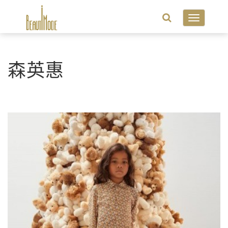
Toggle
navigatio
森英惠