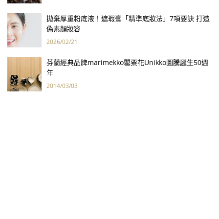
拋棄厚重粉底液！遮瑕膏「精準底妝法」7項要訣 打造
偽素顏妝容
2026/02/21
芬蘭經典品牌marimekko罌粟花Unikko圖騰誕生50週
年
2014/03/03