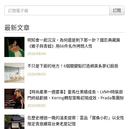
訂閱
最新文章
明知會一起沉沒，為何還是刺下那一針？國巨典藏展
《蠍子與青蛙》用66件名作拷問人性
2026/08/04
不只是下廚的地方！6個關鍵點打造網美系夢幻廚房
2026/08/03
【時尚產業一週要事】愛馬仕業績成長、LVMH時裝部
門終結虧損、Kering轉型策略初現成效、Prada集團財
報亮眼
2026/08/02
在歷史裡過一晚的溫柔提案：雲品「寶桑小町」以女性
限定青旅續寫台東老屋記憶