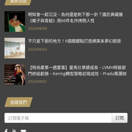
最新消息
明知會一起沉沒，為何還是刺下那一針？國巨典藏展
《蠍子與青蛙》用66件名作拷問人性
2026/08/04
不只是下廚的地方！6個關鍵點打造網美系夢幻廚房
2026/08/03
【時尚產業一週要事】愛馬仕業績成長、LVMH時裝部
門終結虧損、Kering轉型策略初現成效、Prada集團財
報亮眼
2026/08/02
追蹤我們
訂閱