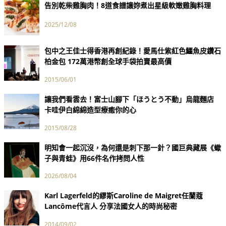
告別乾柴雞胸肉！8道食譜讓妳煮出星級軟嫩雞胸料理
2025/12/08
包中之王佳士得香港再創紀錄！愛馬仕紫紅色鱷魚皮鑽石
柏金包 172萬港幣創全球手袋拍賣最高價
2015/06/01
讓我們看雲去！富士山腳下「ほうとう不動」烏龍麵店
卡哇伊白綿綿造型療癒你的心
2015/08/28
明知會一起沉沒，為何還是刺下那一針？國巨典藏展《蠍
子與青蛙》用66件名作拷問人性
2026/08/04
Karl Lagerfeld的繆斯Caroline de Maigret任蘭蔻
Lancôme代言人 分享法國女人的時尚秘密
2014/09/02