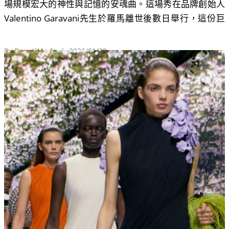
場規模宏大的神性與記憶的安魂曲。這場秀在品牌創始人
Valentino Garavani先生於羅馬離世後數日舉行，這份巨
大的缺席，卻奇妙地透過Alessandro Michele縝密的敘
事，轉化為一種近乎神聖的「守護」。
By
BeautiMode
| 2026/01/29