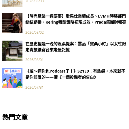
2026/08/03
【時尚產業一週要事】愛馬仕業績成長、LVMH時裝部門
終結虧損、Kering轉型策略初現成效、Prada集團財報亮
眼
2026/08/02
在歷史裡過一晚的溫柔提案：雲品「寶桑小町」以女性限
定青旅續寫台東老屋記憶
2026/08/01
《威～連你也Podcast了！》S21E9：有些錢，本來就不
是你該賺的——讀《一個投機者的告白》
2026/07/31
熱門文章