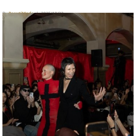
Review》等國際媒體的高度肯定，後者更將INF評選為
「必買品牌」之一。
By
BeautiMode
| 2025/10/23