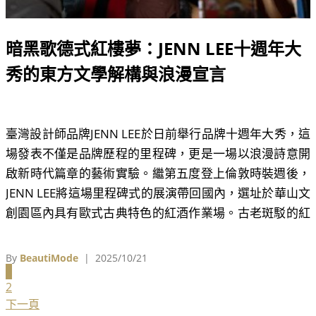
暗黑歌德式紅樓夢：JENN LEE十週年大
秀的東方文學解構與浪漫宣言
臺灣設計師品牌JENN LEE於日前舉行品牌十週年大秀，這
場發表不僅是品牌歷程的里程碑，更是一場以浪漫詩意開
啟新時代篇章的藝術實驗。繼第五度登上倫敦時裝週後，
JENN LEE將這場里程碑式的展演帶回國內，選址於華山文
創園區內具有歐式古典特色的紅酒作業場。古老斑駁的紅
磚牆與高挑的鏤空水晶燈，營造出中古世紀歐式酒莊的氛
圍，呼應了全系列服飾中東方古典詩意融合暗黑浪漫哥德
By
BeautiMode
| 2025/10/21
的美學核心。
1
2
下一頁