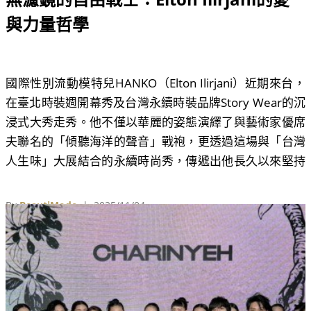
與力量哲學
國際性別流動模特兒HANKO（Elton Ilirjani）近期來台，
在臺北時裝週開幕秀及台灣永續時裝品牌Story Wear的沉
浸式大秀走秀。他不僅以華麗的姿態演繹了與藝術家優席
夫聯名的「傾聽海洋的聲音」戰袍，更透過這場與「台灣
人生味」大展結合的永續時尚秀，傳遞出他長久以來堅持
的信念：愛、自由，以及對真實自我的堅定擁抱。
By
BeautiMode
| 2025/11/04