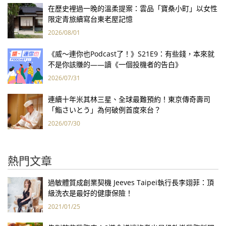
在歷史裡過一晚的溫柔提案：雲品「寶桑小町」以女性
限定青旅續寫台東老屋記憶
2026/08/01
《威～連你也Podcast了！》S21E9：有些錢，本來就
不是你該賺的——讀《一個投機者的告白》
2026/07/31
連續十年米其林三星、全球最難預約！東京傳奇壽司
「鮨さいとう」為何破例首度來台？
2026/07/30
熱門文章
過敏體質成創業契機 Jeeves Taipei執行長李翊菲：頂
級洗衣是最好的健康保險！
2021/01/25