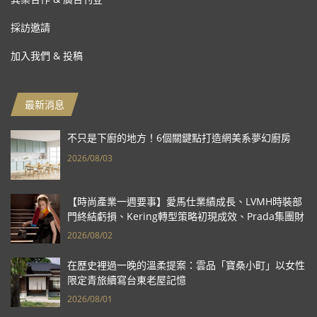
採訪邀請
加入我們 & 投稿
最新消息
不只是下廚的地方！6個關鍵點打造網美系夢幻廚房
2026/08/03
【時尚產業一週要事】愛馬仕業績成長、LVMH時裝部
門終結虧損、Kering轉型策略初現成效、Prada集團財
報亮眼
2026/08/02
在歷史裡過一晚的溫柔提案：雲品「寶桑小町」以女性
限定青旅續寫台東老屋記憶
2026/08/01