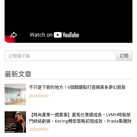
訂閱
最新文章
不只是下廚的地方！6個關鍵點打造網美系夢幻廚房
2026/08/03
【時尚產業一週要事】愛馬仕業績成長、LVMH時裝部
門終結虧損、Kering轉型策略初現成效、Prada集團財
報亮眼
2026/08/02