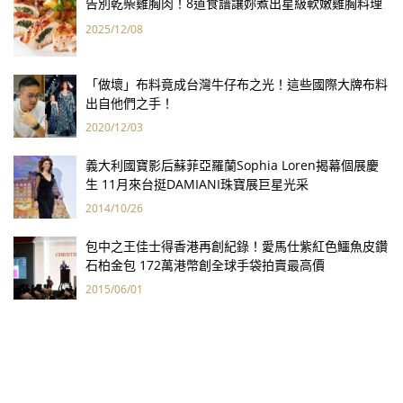
告別乾柴雞胸肉！8道食譜讓妳煮出星級軟嫩雞胸料理
2025/12/08
「做壞」布料竟成台灣牛仔布之光！這些國際大牌布料
出自他們之手！
2020/12/03
義大利國寶影后蘇菲亞羅蘭Sophia Loren揭幕個展慶
生 11月來台挺DAMIANI珠寶展巨星光采
2014/10/26
包中之王佳士得香港再創紀錄！愛馬仕紫紅色鱷魚皮鑽
石柏金包 172萬港幣創全球手袋拍賣最高價
2015/06/01