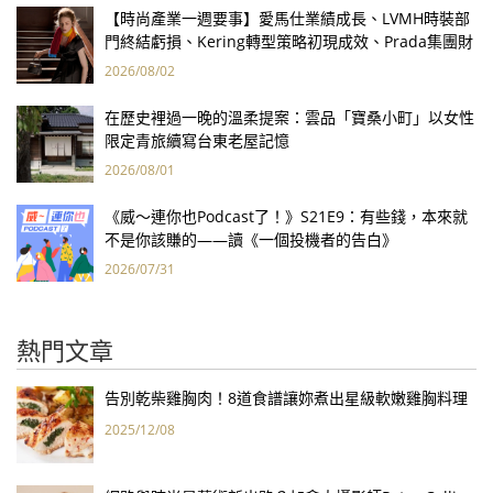
【時尚產業一週要事】愛馬仕業績成長、LVMH時裝部
門終結虧損、Kering轉型策略初現成效、Prada集團財
報亮眼
2026/08/02
在歷史裡過一晚的溫柔提案：雲品「寶桑小町」以女性
限定青旅續寫台東老屋記憶
2026/08/01
《威～連你也Podcast了！》S21E9：有些錢，本來就
不是你該賺的——讀《一個投機者的告白》
2026/07/31
熱門文章
告別乾柴雞胸肉！8道食譜讓妳煮出星級軟嫩雞胸料理
2025/12/08