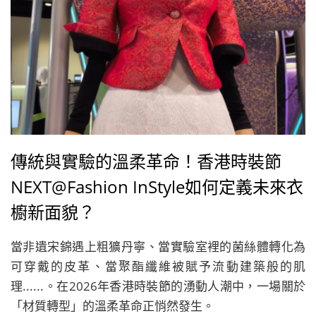
傳統與實驗的溫柔革命！香港時裝節
NEXT@Fashion InStyle如何定義未來衣
櫥新面貌？
當非遺宋錦遇上粗獷丹寧、當實驗室裡的菌絲體轉化為
可穿戴的皮革、當聚酯纖維被賦予流動建築般的肌
理......。在2026年香港時裝節的湧動人潮中，一場關於
「材質轉型」的溫柔革命正悄然發生。