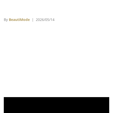
By
BeautiMode
| 2026/05/14