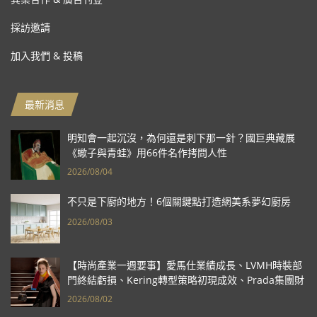
採訪邀請
加入我們 & 投稿
最新消息
明知會一起沉沒，為何還是刺下那一針？國巨典藏展
《蠍子與青蛙》用66件名作拷問人性
2026/08/04
不只是下廚的地方！6個關鍵點打造網美系夢幻廚房
2026/08/03
【時尚產業一週要事】愛馬仕業績成長、LVMH時裝部
門終結虧損、Kering轉型策略初現成效、Prada集團財
報亮眼
2026/08/02