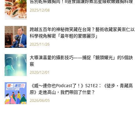
告別乾柴雞胸肉！8道食譜讓妳煮出星級軟嫩雞胸料理
2025/12/08
跨越五百年的神秘微笑藏在台灣？藝術收藏家黃崇仁以
科學視角解密「最年輕的蒙娜麗莎」
2025/11/26
大導演喜愛的攝影技巧——捕捉「鏡頭耀光」的5個訣
竅
2020/12/01
《威～連你也Podcast了！》S21E2：《徒步・青藏高
原》走進高山，我們帶回了什麼？
2026/06/05