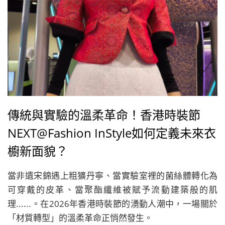
傳統與實驗的溫柔革命！香港時裝節
NEXT@Fashion InStyle如何定義未來衣
櫥新面貌？
當非遺宋錦遇上粗獷丹寧、當實驗室裡的菌絲體轉化為
可穿戴的皮革、當聚酯纖維被賦予流動建築般的肌
理......。在2026年香港時裝節的湧動人潮中，一場關於
「材質轉型」的溫柔革命正悄然發生。