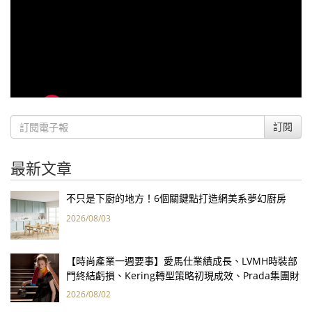
訂閱
最新文章
不只是下廚的地方！6個關鍵點打造網美系夢幻廚房
2026/08/03
【時尚產業一週要事】愛馬仕業績成長、LVMH時裝部
門終結虧損、Kering轉型策略初現成效、Prada集團財
報亮眼
2026/08/02