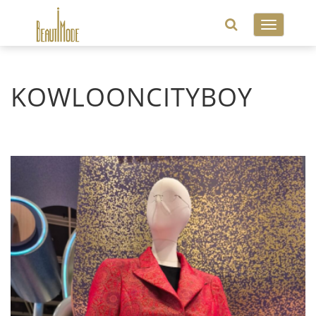
Toggle
navigatio
KOWLOONCITYBOY