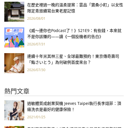
在歷史裡過一晚的溫柔提案：雲品「寶桑小町」以女性
限定青旅續寫台東老屋記憶
2026/08/01
《威～連你也Podcast了！》S21E9：有些錢，本來就
不是你該賺的——讀《一個投機者的告白》
2026/07/31
連續十年米其林三星、全球最難預約！東京傳奇壽司
「鮨さいとう」為何破例首度來台？
2026/07/30
熱門文章
過敏體質成創業契機 Jeeves Taipei執行長李翊菲：頂
級洗衣是最好的健康保險！
2021/01/25