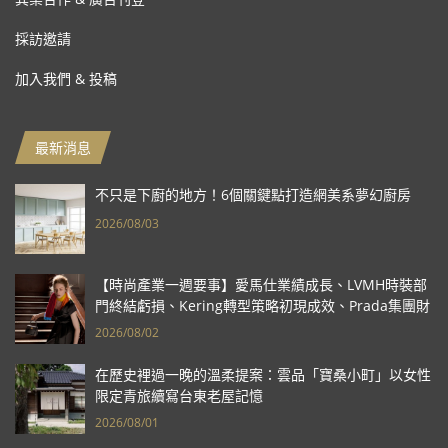
採訪邀請
加入我們 & 投稿
最新消息
不只是下廚的地方！6個關鍵點打造網美系夢幻廚房
2026/08/03
【時尚產業一週要事】愛馬仕業績成長、LVMH時裝部
門終結虧損、Kering轉型策略初現成效、Prada集團財
報亮眼
2026/08/02
在歷史裡過一晚的溫柔提案：雲品「寶桑小町」以女性
限定青旅續寫台東老屋記憶
2026/08/01