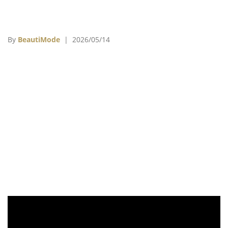
By
BeautiMode
| 2026/05/14