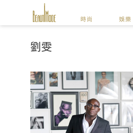
時尚
娛樂
劉雯