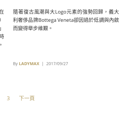
）在
隨著復古風潮與大Logo元素的強勢回歸，義大
e）
利奢侈品牌Bottega Veneta卻因過於低調與內斂
」
而變得舉步維艱。
，時
。
By
LADYMAX
| 2017/09/27
3
下一頁