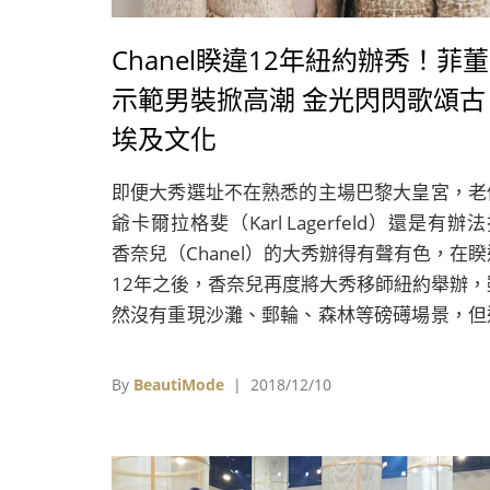
Chanel睽違12年紐約辦秀！菲董
示範男裝掀高潮 金光閃閃歌頌古
埃及文化
即便大秀選址不在熟悉的主場巴黎大皇宮，老
爺卡爾拉格斐（Karl Lagerfeld）還是有辦
香奈兒（Chanel）的大秀辦得有聲有色，在睽
12年之後，香奈兒再度將大秀移師紐約舉辦，
然沒有重現沙灘、郵輪、森林等磅礡場景，但
次2018/19巴黎-紐約工坊系列（Métiers d’ar
大秀直接空降紐約大都會博物館（Th
By
BeautiMode
| 2018/12/10
Metropolitan Museum of Art）的丹鐸
（The Temple of Dendur），揭開古埃及
閃閃且神秘的宏偉歷史。