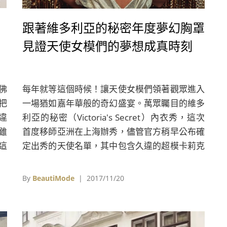
跟著維多利亞的秘密年度夢幻胸罩
見證天使女模們的夢想成真時刻
佛
每年就等這個時候！讓天使女模們領著觀眾進入
法把
一場猶如嘉年華般的奇幻盛宴。萬眾矚目的維多
違
利亞的秘密（Victoria's Secret）內衣秀，這次
雖
首度移師亞洲在上海辦秀，儘管官方稍早公布確
這
定出秀的天使名單，其中包含久違的超模卡莉克
t）
勞斯（Karlie Kloss）、吉吉哈蒂德（Gigi
e
Hadid）及妹妹貝拉哈蒂德（Bella Hadid），但
By
BeautiMode
| 2017/11/20
神廟
無奈Gigi Hadid與其他四位俄羅斯及烏克蘭模特
金光
兒疑似因簽證問題無法出席，而本次參與的華裔
女模，除了原本的天使班底劉雯、何穗，去年加