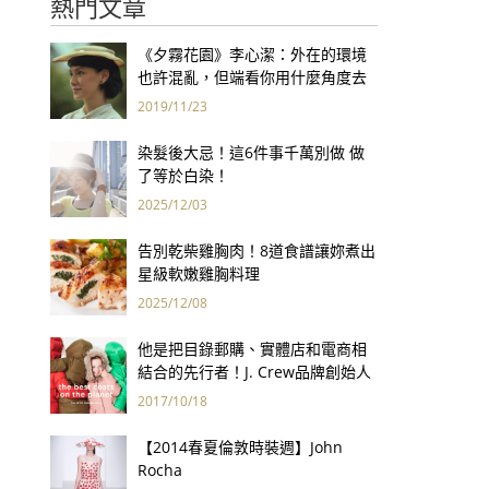
熱門文章
《夕霧花園》李心潔：外在的環境
也許混亂，但端看你用什麼角度去
看世界
2019/11/23
染髮後大忌！這6件事千萬別做 做
了等於白染！
2025/12/03
告別乾柴雞胸肉！8道食譜讓妳煮出
星級軟嫩雞胸料理
2025/12/08
他是把目錄郵購、實體店和電商相
結合的先行者！J. Crew品牌創始人
Arthur Cinader去世，享年90歲
2017/10/18
【2014春夏倫敦時裝週】John
Rocha