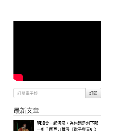
訂閱
最新文章
明知會一起沉沒，為何還是刺下那
一針？國巨典藏展《蠍子與青蛙》