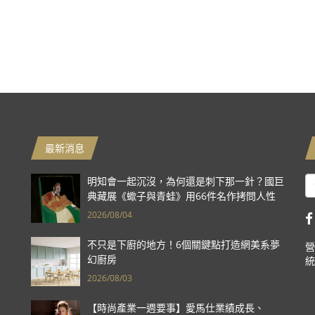
最新消息
明知會一起沉沒，為何還是刺下那一針？國巨
典藏展《蠍子與青蛙》用66件名作拷問人性
2026/08/04
不只是下廚的地方！6個關鍵點打造網美系夢
營
幻廚房
統
2026/08/03
【時尚產業一週要事】愛馬仕業績成長、