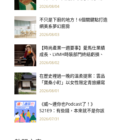
用66件名作拷問人性
2026/08/04
不只是下廚的地方！6個關鍵點打造
網美系夢幻廚房
2026/08/03
【時尚產業一週要事】愛馬仕業績
成長、LVMH時裝部門終結虧損、
Kering轉型策略初現成效、Prada
2026/08/02
集團財報亮眼
在歷史裡過一晚的溫柔提案：雲品
「寶桑小町」以女性限定青旅續寫
台東老屋記憶
2026/08/01
《威～連你也Podcast了！》
S21E9：有些錢，本來就不是你該
賺的——讀《一個投機者的告白》
2026/07/31