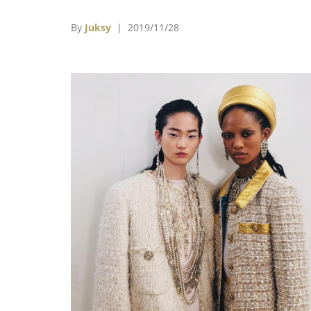
維密大秀，那些世俗認為「超級完美」的模特
才足以和維多利亞的秘密沾上邊
By
Juksy
| 2019/11/28