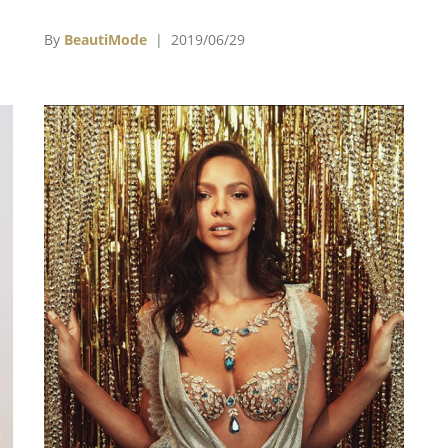
兒
比的簡單配色，也恰恰呼應了嘉柏麗香奈兒
（Gabrielle Chanel）低調奢華的時尚精神。因
By
BeautiMode
| 2019/06/29
此，J12腕錶一推出，便以精細做工在製錶界寫
下品牌歷史性的一刻，更被譽為21世紀第一枚經
典腕錶。