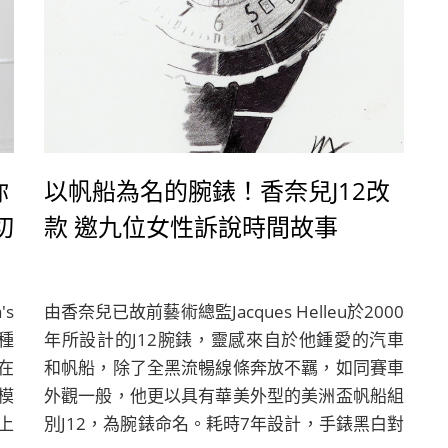
你
以帆船為名的腕錶！香奈兒J12改
切
款 邀九位女性訴說時間故事
s
由香奈兒已故前藝術總監Jacques Helleu於2000
種
年所設計的J12腕錶，靈感來自於他鍾愛的汽車
在
和帆船，除了全黑流暢線條奔放不羈，如同賽車
模
外觀一般，他更以具有華美外型的美洲盃帆船組
上
別J12，為腕錶命名。耗時7年設計，手錶黑白對