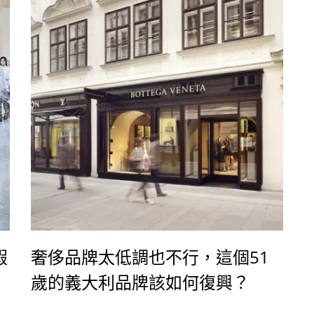
入的奚夢瑤及雎曉雯之外，更加入了兩名新生代
女模陳瑜與謝欣，也使今年華裔女模的出場人數
達到歷年最高，讓這場大秀的東方色彩更顯濃
烈。
假
奢侈品牌太低調也不行，這個51
歲的義大利品牌該如何復興？