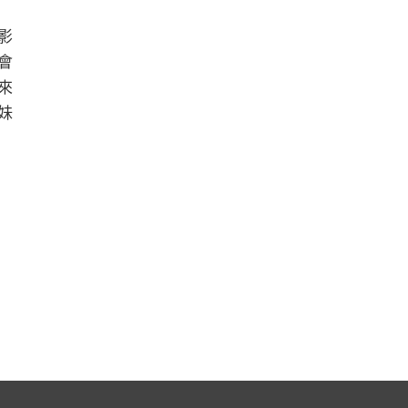
電影
映會
來
妹