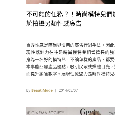
不可能的任務？！時尚模特兒們
尬拍攝另類性感廣告
賣弄性感是時尚界慣用的廣告行銷手法，因此
現性感魅力往往是時尚模特兒相當擅長的強
身為一名好的模特兒，不論怎樣的產品，都要
本事能凸顯產品優點，吸引民眾或媒體目光，
而提升銷售數字。展現性感魅力是時尚模特兒
當擅長的強項，但當被要求以性感的方式表達
禍的不幸時，再專業的模特兒也會有表現失常
By
BeautiMode
| 2014/05/07
時候。 拯救兒童 (Save the Children)基金會
約製作公司Big Block Live推出母親節影片
上最重要的‘性感’模特兒影片(The Mos