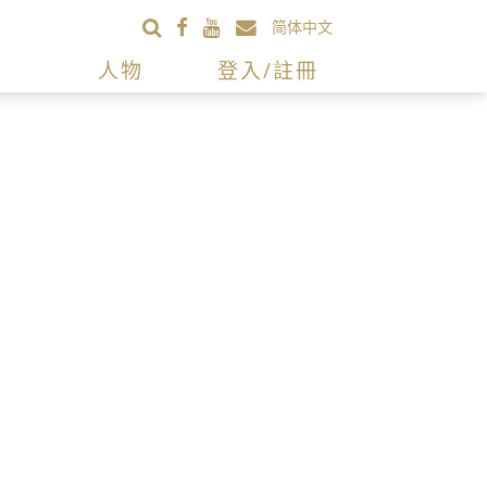
简体中文
人物
登入/註冊