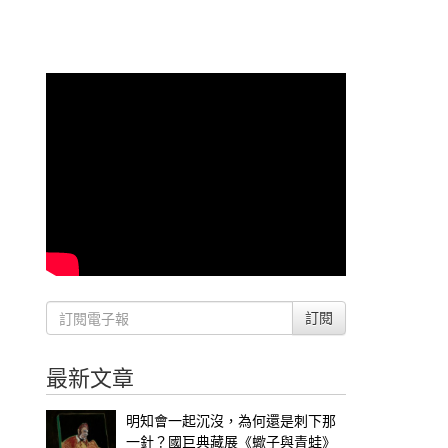
訂閱
最新文章
明知會一起沉沒，為何還是刺下那
一針？國巨典藏展《蠍子與青蛙》