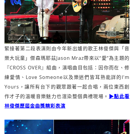
緊接著第二段表演則由今年新出爐的歌王林俊傑與「音
樂大玩童」傑森瑪耶茲Jason Mraz帶來以“愛”為主題的
『CROSS OVER』組曲，演唱曲目包括：因你而在、修
練愛情、Love Someone以及樂迷們皆耳熟能詳的I'm
Yours，讓所有台下的觀眾跟著一起合唱，兩位東西創
作才子的溫暖音樂魅力也渲染整個典禮現場。
▶
點此看
林俊傑歷屆金曲獎精彩表演