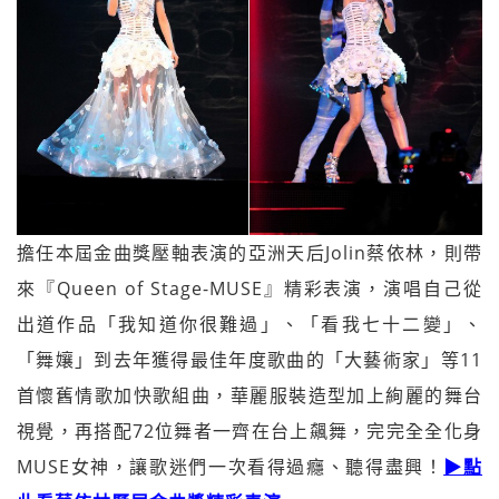
擔任本屆金曲獎壓軸表演的亞洲天后Jolin蔡依林，則帶
來『Queen of Stage-MUSE』精彩表演，演唱自己從
出道作品「我知道你很難過」、「看我七十二變」、
「舞孃」到去年獲得最佳年度歌曲的「大藝術家」等11
首懷舊情歌加快歌組曲，華麗服裝造型加上絢麗的舞台
視覺，再搭配72位舞者一齊在台上飆舞，完完全全化身
MUSE女神，讓歌迷們一次看得過癮、聽得盡興！
▶點