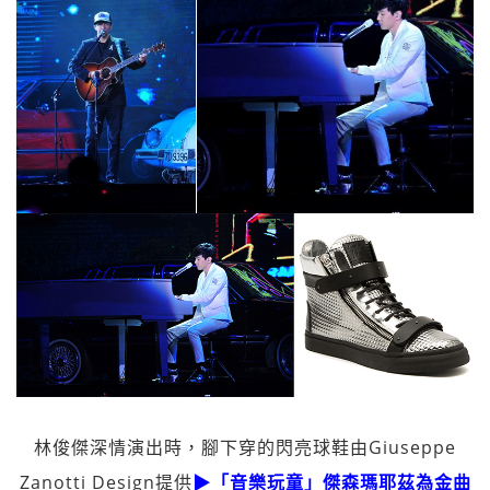
林俊傑深情演出時，腳下穿的閃亮球鞋由Giuseppe
Zanotti Design提供
▶「音樂玩童」傑森瑪耶茲
為
金曲