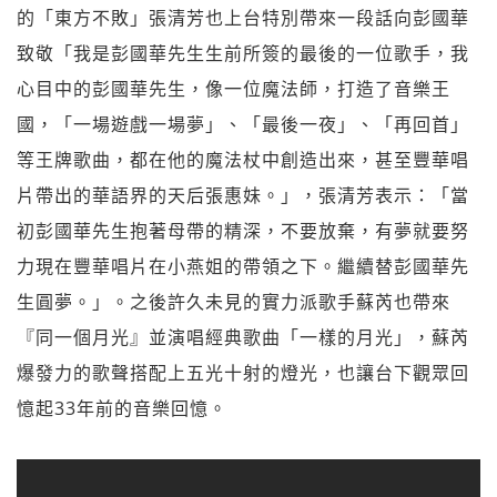
的「東方不敗」張清芳也上台特別帶來一段話向彭國華
致敬「
我是彭國華先生生前所簽的最後的一位歌手，
我
心目中的彭國華先生，像一位魔法師，打造了音樂王
國，「一場遊戲一場夢」、「最後一夜」、「再回首」
等王牌歌曲，
都在他的魔法杖中創造出來，
甚至豐華唱
片帶出的華語界的天后張惠妹。」，張清芳表示：「
當
初彭國華先生抱著母帶的精深，不要放棄，
有夢就要努
力現在豐華唱片在小燕姐的帶領之下。
繼續替彭國華先
生圓夢。」。之後許久未見的實力派歌手蘇芮也帶來
『同一個月光』並演唱經典歌曲「一樣的月光」，蘇芮
爆發力的歌聲搭配上五光十射的燈光，也
讓台下觀眾回
憶起33年前的音樂回憶。