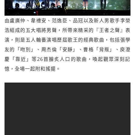
由盧廣仲、韋禮安、范逸臣、品冠以及新人男歌手李榮
浩組成的五大唱將男聲，所帶來精采的『王者之聲』表
演，則是五人輪番演唱歷屆歌王的經典歌曲，包括張學
友的「吻別」、
周杰倫「安靜」、曹格「背叛」、庾澄
慶「靠近」等26首膾炙人口的歌曲，
喚起觀眾深刻記
憶，全場一起附和搖擺。