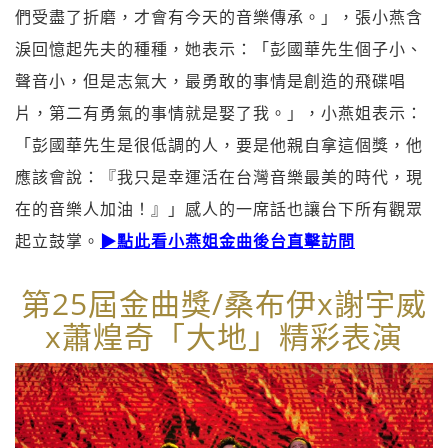
們受盡了折磨，才會有今天的音樂傳承。」，張小燕含
淚回憶起先夫的種種，她表示：「彭國華先生個子小、
聲音小，但是志氣大，最勇敢的事情是創造的飛碟唱
片，第二有勇氣的事情就是娶了我。」，小燕姐表示：
「彭國華先生是很低調的人，要是他親自拿這個獎，他
應該會說：『我只是幸運活在台灣音樂最美的時代，現
在的音樂人加油！』」感人的一席話也讓台下所有觀眾
起立鼓掌。
▶點此看小燕姐金曲後台直擊訪問
第25屆金曲獎/桑布伊x
謝宇威
x蕭煌奇「大地」精彩表演