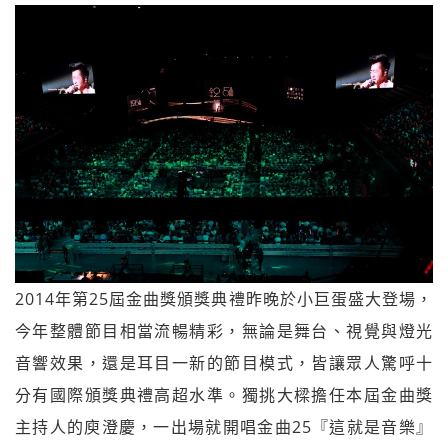
2014年第25屆金曲獎頒獎典禮昨晚於小巨蛋盛大登場，
今年整體節目相當流暢精彩，無論是舞台、視覺與燈光
音響效果，還是耳目一新的節目模式，皆讓眾人驚呼十
分有國際頒獎典禮高超水準。獨挑大樑擔任本屆金曲獎
主持人的庾澄慶，一出場就開唱金曲25『這就是音樂』