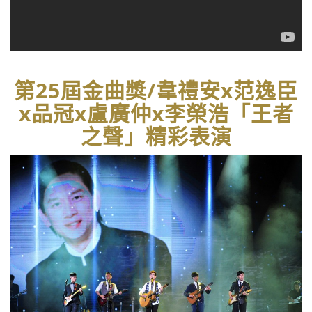
第25屆金曲獎/韋禮安x范逸臣
x品冠x盧廣仲x李榮浩「王者
之聲」精彩表演