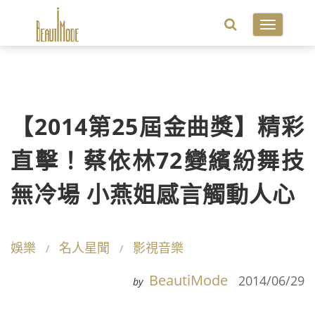
Toggle
navigatio
【2014第25屆金曲獎】精彩
直擊！蔡依林72變繽紛舞技
無冷場 小燕姐感言觸動人心
娛樂
名人星聞
影視音樂
BeautiMode
2014/06/29
by