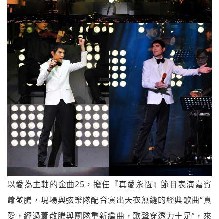
以愛為主軸的金曲25，擔任『真愛永恆』節目表演嘉賓
蕭敬騰，
現場與弦樂隊配合演出天衣無縫的經典歌曲“真
愛，
經過蕭敬騰與團隊重新編曲，歌聲穿透力十足”，來