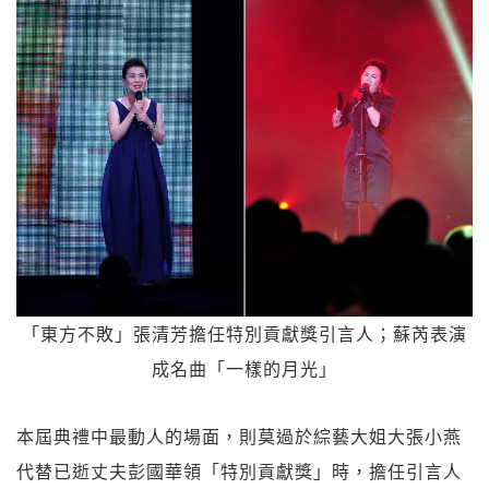
「東方不敗」張清芳擔任特別貢獻獎引言人；蘇芮表演
成名曲「一樣的月光」
本屆典禮中最動人的場面，則莫過於綜藝大姐大張小燕
代替已逝丈夫彭國華領「特別貢獻獎」時，擔任引言人