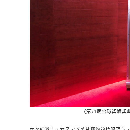
（第71屆金球獎頒獎典
本次紅毯上，女星皆以剪裁簡約的禮服現身