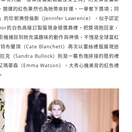
全場，開運的紅色果然也為她帶來好運，一舉奪下獎項；同
妮佛勞倫斯（Jennifer Lawrence），似乎認定
Dior的白色高級訂製服現身頒獎典禮，把獎項抱回家，
影機捕捉到她充滿趣味的動作與神情，不愧是全球當紅
琪（Cate Blanchett）再次以蕾絲禮服展現迷
Sandra Bullock）則是一襲色塊拼接的簡約禮
華森（Emma Watson），大秀心機美背的紅色禮
。