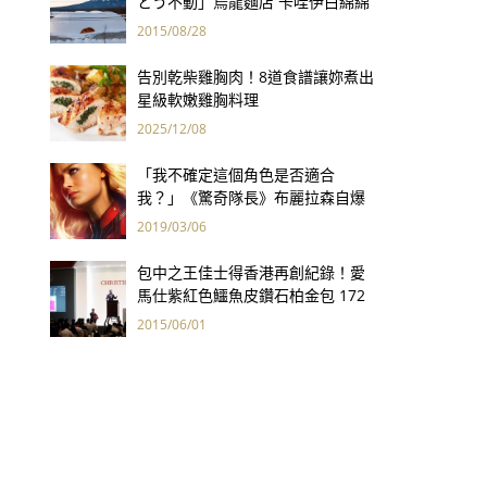
とう不動」烏龍麵店 卡哇伊白綿綿
造型療癒你的心
2015/08/28
告別乾柴雞胸肉！8道食譜讓妳煮出
星級軟嫩雞胸料理
2025/12/08
「我不確定這個角色是否適合
我？」《驚奇隊長》布麗拉森自爆
原本不想當超級英雄
2019/03/06
包中之王佳士得香港再創紀錄！愛
馬仕紫紅色鱷魚皮鑽石柏金包 172
萬港幣創全球手袋拍賣最高價
2015/06/01