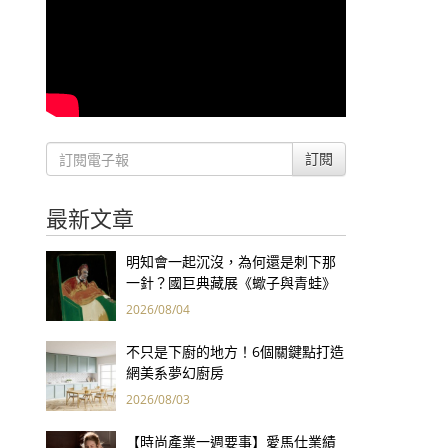
訂閱
最新文章
明知會一起沉沒，為何還是刺下那
一針？國巨典藏展《蠍子與青蛙》
用66件名作拷問人性
2026/08/04
不只是下廚的地方！6個關鍵點打造
網美系夢幻廚房
2026/08/03
【時尚產業一週要事】愛馬仕業績