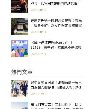
成長、LVMH時裝部門終結虧損、
Kering轉型策略初現成效、Prada
2026/08/02
集團財報亮眼
在歷史裡過一晚的溫柔提案：雲品
「寶桑小町」以女性限定青旅續寫
台東老屋記憶
2026/08/01
《威～連你也Podcast了！》
S21E9：有些錢，本來就不是你該
賺的——讀《一個投機者的告白》
2026/07/31
熱門文章
兄弟又帥又可愛！湯姆荷蘭一家六
口溫馨合體現身 小蜘蛛人與另外3
個弟弟感情超好！
2018/07/13
讓我們看雲去！富士山腳下「ほう