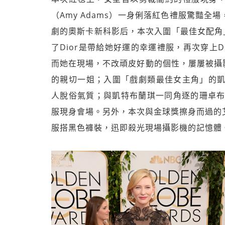
（Amy Adams）一身俐落紅色禮服驚豔
劇的奧斯卡新科影后，本次入圍「最佳女配角」的珍
了Dior是帶給她好運的幸運禮服，再次穿上
而她在現場，不改頑皮好動的個性，屢屢被攝
的親切一姐；入圍「戲劇類最佳女主角」的凱特布蘭
人脫俗氣質；與凱特布蘭琪一同角逐的珊卓布拉克（
服現身會場。另外，本次與金球獎擦身而過的艾瑪
服搭黑色褲裝，迅即殺光現場攝影機的記憶體