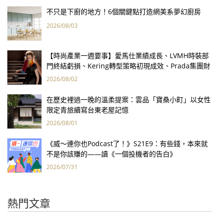
不只是下廚的地方！6個關鍵點打造網美系夢幻廚房
2026/08/03
【時尚產業一週要事】愛馬仕業績成長、LVMH時裝部
門終結虧損、Kering轉型策略初現成效、Prada集團財
報亮眼
2026/08/02
在歷史裡過一晚的溫柔提案：雲品「寶桑小町」以女性
限定青旅續寫台東老屋記憶
2026/08/01
《威～連你也Podcast了！》S21E9：有些錢，本來就
不是你該賺的——讀《一個投機者的告白》
2026/07/31
熱門文章