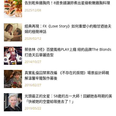
告別乾柴雞胸肉！8道食譜讓妳煮出星級軟嫩雞胸料理
2025/12/08
經典再現：FX《Love Story》如何重塑小約翰甘迺迪夫
婦的極簡神話
2026/02/12
蔡依林《呸》百變風格PLAY上癮 紐約品牌The Blonds
打造天后華麗造型
2014/10/27
真實亂倫囚禁案改編 《不存在的房間》場景設計師親
解溫馨牢籠製作幕後
2016/02/27
光頭最正的女星：58歲的古一大師！回顧她各時期的美
「快被她的空靈給吸進去了！」
2019/05/22