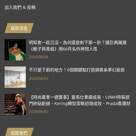
加入我們 & 投稿
最新消息
明知會一起沉沒，為何還是刺下那一針？國巨典藏展
《蠍子與青蛙》用66件名作拷問人性
2026/08/04
不只是下廚的地方！6個關鍵點打造網美系夢幻廚房
2026/08/03
【時尚產業一週要事】愛馬仕業績成長、LVMH時裝部
門終結虧損、Kering轉型策略初現成效、Prada集團財
報亮眼
2026/08/02
追蹤我們