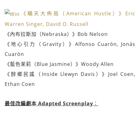
《瞞天大佈局（American Hustle）》Eric
Warren Singer, David O. Russell
《內布拉斯加（Nebraska）》Bob Nelson
《地心引力（Gravity）》Alfonso Cuarón, Jonás
Cuarón
《藍色茉莉（Blue Jasmine）》Woody Allen
《醉鄉民謠（Inside Llewyn Davis）》Joel Coen,
Ethan Coen
最佳改編劇本 Adapted Screenplay
：