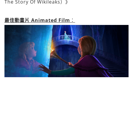
The Story Of Wikileaks）》
最佳動畫片 Animated Film
：