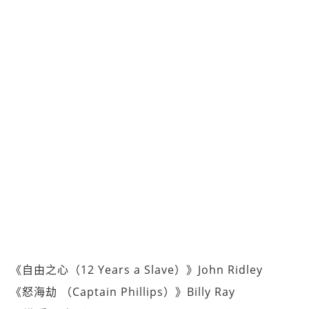
《自由之心（12 Years a Slave）》John Ridley
《怒海劫 （Captain Phillips）》Billy Ray