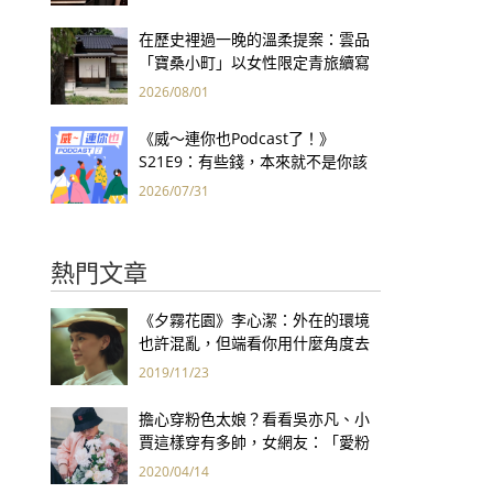
集團財報亮眼
在歷史裡過一晚的溫柔提案：雲品
「寶桑小町」以女性限定青旅續寫
台東老屋記憶
2026/08/01
《威～連你也Podcast了！》
S21E9：有些錢，本來就不是你該
賺的——讀《一個投機者的告白》
2026/07/31
熱門文章
《夕霧花園》李心潔：外在的環境
也許混亂，但端看你用什麼角度去
看世界
2019/11/23
擔心穿粉色太娘？看看吳亦凡、小
賈這樣穿有多帥，女網友：「愛粉
色的男生果然都帥哥！」
2020/04/14