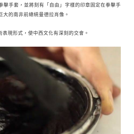
拳擊手套，並
將刻有「自由」字樣的印章固定在拳擊手
巨大的南非前總統曼德拉肖像。
術表現形
式，使中西文化有深刻的交會。