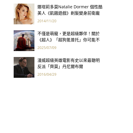
娜塔莉多莫Natalie Dormer 個性酷
美人《飢餓遊戲》剃髮變身前衛龐
克女
2014/11/20
不僅是萌寵，更是超級夥伴！關於
《超人》「超狗氪普托」你可能不
知道的幕後故事
2025/07/09
漫威超級英雄電影有史以來最聰明
反派「齊莫」丹尼爾布爾
2016/04/29