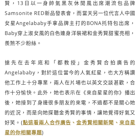
賢，13日以一身帥氣黑灰休閒風出席潮流包品牌
Samsonite RED新品發表會，而當天另一位代言人中國
女星Angelababy手拿品牌主打的BONA托特包出席，
Baby穿上淑女風的白色連身洋裝裙和金秀賢甜蜜亮相，
羨煞不少粉絲。
搶先在去年底和「都教授」金秀賢合拍廣告的
Angelababy，對於這位當今的人氣紅星，也大方稱讚
他工作上十分專業，兩人在片場也以英文交談甚歡，合
作十分愉快。此外，她也表示在《來自星星的你》播出
後，她接到了身邊很多朋友的來電，不過都不是關心她
的近況，而是向她探聽金秀賢的事情，讓她覺得好氣又
好笑。(
點這看兩人合作廣告
、
金
秀賢相關新聞
、
來自星
星的你相關專題
)