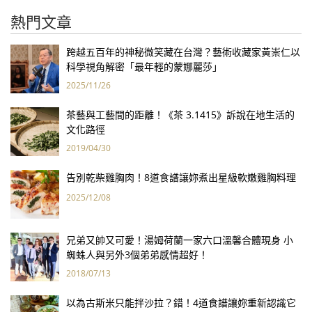
熱門文章
跨越五百年的神秘微笑藏在台灣？藝術收藏家黃崇仁以
科學視角解密「最年輕的蒙娜麗莎」
2025/11/26
茶藝與工藝間的距離！《茶 3.1415》訴說在地生活的
文化路徑
2019/04/30
告別乾柴雞胸肉！8道食譜讓妳煮出星級軟嫩雞胸料理
2025/12/08
兄弟又帥又可愛！湯姆荷蘭一家六口溫馨合體現身 小
蜘蛛人與另外3個弟弟感情超好！
2018/07/13
以為古斯米只能拌沙拉？錯！4道食譜讓妳重新認識它