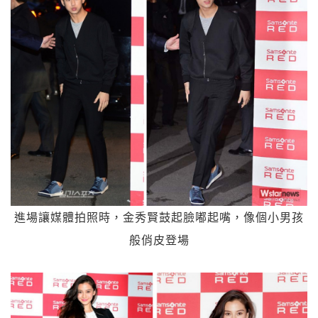
進場讓媒體拍照時，金秀賢鼓起臉嘟起嘴，像個小男孩
般俏皮登場