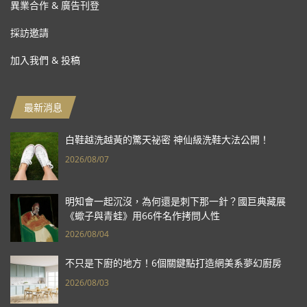
異業合作 & 廣告刊登
採訪邀請
加入我們 & 投稿
最新消息
白鞋越洗越黃的驚天祕密 神仙級洗鞋大法公開！
2026/08/07
明知會一起沉沒，為何還是刺下那一針？國巨典藏展
《蠍子與青蛙》用66件名作拷問人性
2026/08/04
不只是下廚的地方！6個關鍵點打造網美系夢幻廚房
2026/08/03