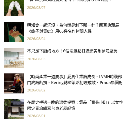
2026/08/07
明知會一起沉沒，為何還是刺下那一針？國巨典藏展
《蠍子與青蛙》用66件名作拷問人性
2026/08/04
不只是下廚的地方！6個關鍵點打造網美系夢幻廚房
2026/08/03
【時尚產業一週要事】愛馬仕業績成長、LVMH時裝部
門終結虧損、Kering轉型策略初現成效、Prada集團財
報亮眼
2026/08/02
在歷史裡過一晚的溫柔提案：雲品「寶桑小町」以女性
限定青旅續寫台東老屋記憶
2026/08/01