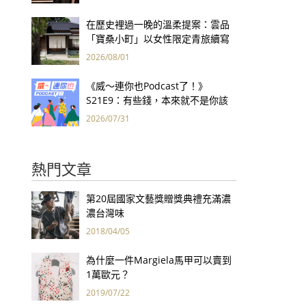
集團財報亮眼
在歷史裡過一晚的溫柔提案：雲品
「寶桑小町」以女性限定青旅續寫
台東老屋記憶
2026/08/01
《威～連你也Podcast了！》
S21E9：有些錢，本來就不是你該
賺的——讀《一個投機者的告白》
2026/07/31
熱門文章
第20屆國家文藝獎贈獎典禮充滿濃
濃台灣味
2018/04/05
為什麼一件Margiela馬甲可以賣到
1萬歐元？
2019/07/22