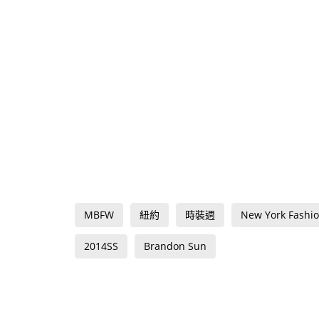
MBFW
紐約
時裝週
New York Fashi
2014SS
Brandon Sun