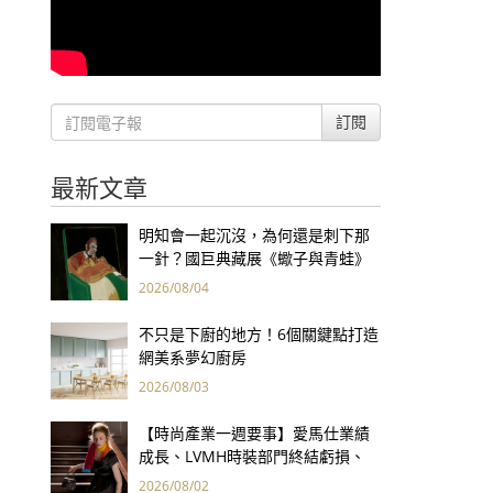
訂閱
最新文章
明知會一起沉沒，為何還是刺下那
一針？國巨典藏展《蠍子與青蛙》
用66件名作拷問人性
2026/08/04
不只是下廚的地方！6個關鍵點打造
網美系夢幻廚房
2026/08/03
【時尚產業一週要事】愛馬仕業績
成長、LVMH時裝部門終結虧損、
Kering轉型策略初現成效、Prada
2026/08/02