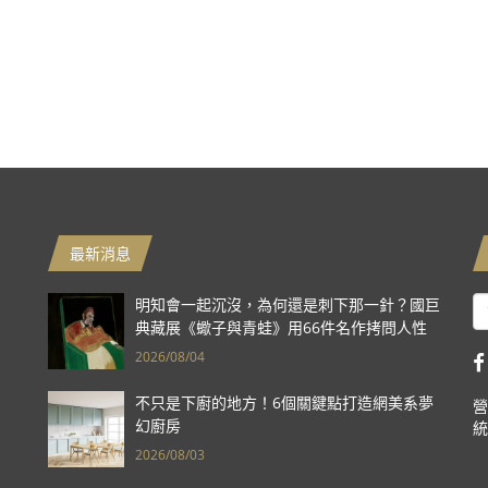
最新消息
明知會一起沉沒，為何還是刺下那一針？國巨
典藏展《蠍子與青蛙》用66件名作拷問人性
2026/08/04
不只是下廚的地方！6個關鍵點打造網美系夢
營
幻廚房
統
2026/08/03