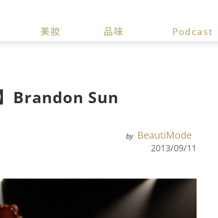
美妝
品味
Podcast
randon Sun
BeautiMode
by
2013/09/11