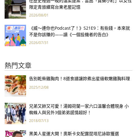
在歷史裡過一晚的溫柔提案：雲品「寶桑小町」以女性
限定青旅續寫台東老屋記憶
2026/08/01
《威～連你也Podcast了！》S21E9：有些錢，本來就
不是你該賺的——讀《一個投機者的告白》
2026/07/31
熱門文章
告別乾柴雞胸肉！8道食譜讓妳煮出星級軟嫩雞胸料理
2025/12/08
兄弟又帥又可愛！湯姆荷蘭一家六口溫馨合體現身 小
蜘蛛人與另外3個弟弟感情超好！
2018/07/13
黑美人星運大開！奧斯卡女配露琵塔尼詠歐獲選