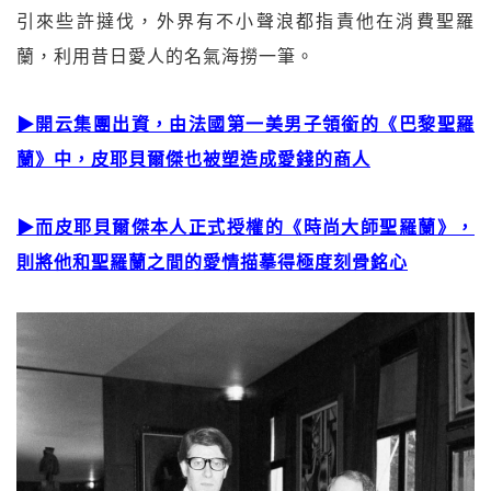
引來些許撻伐，外界有不小聲浪都指責他在消費聖羅
蘭，利用昔日愛人的名氣海撈一筆。
▶開云集團出資，由法國第一美男子領銜的《巴黎聖羅
蘭》中，皮耶貝爾傑也被塑造成愛錢的商人
▶而皮耶貝爾傑本人正式授權的《時尚大師聖羅蘭》，
則將他和聖羅蘭之間的愛情描摹得極度刻骨銘心