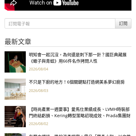
訂閱
最新文章
明知會一起沉沒，為何還是刺下那一針？國巨典藏展
《蠍子與青蛙》用66件名作拷問人性
2026/08/04
不只是下廚的地方！6個關鍵點打造網美系夢幻廚房
2026/08/03
【時尚產業一週要事】愛馬仕業績成長、LVMH時裝部
門終結虧損、Kering轉型策略初現成效、Prada集團財
報亮眼
2026/08/02