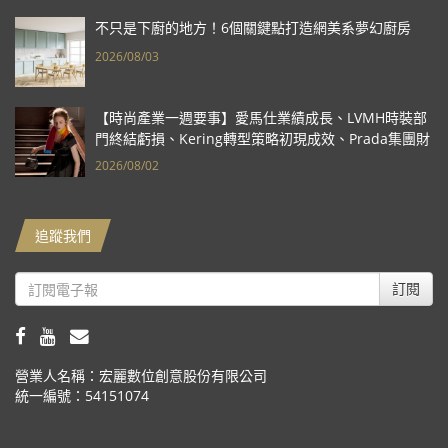
不只是下廚的地方！6個關鍵點打造網美系夢幻廚房
2026/08/03
【時尚產業一週要事】愛馬仕業績成長、LVMH時裝部
門終結虧損、Kering轉型策略初現成效、Prada集團財
報亮眼
2026/08/02
追蹤我們
訂閱
營業人名稱：宏麗數位創意股份有限公司
統一編號：54151074