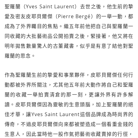
聖羅蘭（Yves Saint Laurent）去世之後，他生前的摯
愛及密友皮耶貝爾傑（Pierre Bergé）的一舉一動，都
成為了外界矚目的焦點。繼五年前他把自己與聖羅蘭一
同收藏的大批藝術品公開拍賣之後，緊接著，他又將在
明年拋售數量驚人的古董藏書，似乎是有意了結他對聖
羅蘭的思念。
作為聖羅蘭生前的摯愛和事業夥伴，皮耶貝爾傑任何行
動都被外界所關注，尤其他五年前大動作將自己和聖羅
蘭的收藏一舉拍賣清倉的那一刻，更讓外界有許多解
讀。皮耶貝爾傑因為靈敏的生意頭腦，加上聖羅蘭的絕
佳才華，讓Yves Saint Laurent這個品牌成為時尚界的
傳奇，不過皮耶貝爾傑向來都被塑造成一個看重金錢的
生意人，因此當時他一股作氣把藝術收藏賣掉的行徑，