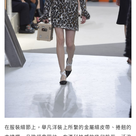
在服裝細節上，舉凡洋裝上所繫的金屬細皮帶、捲翹的