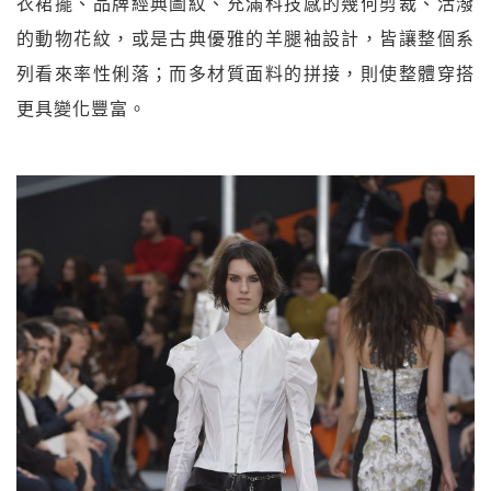
衣裙擺、品牌經典圖紋、充滿科技感的幾何剪裁、活潑
的動物花紋，或是古典優雅的羊腿袖設計，皆讓整個系
列看來率性俐落；而多材質面料的拼接，則使整體穿搭
更具變化豐富。