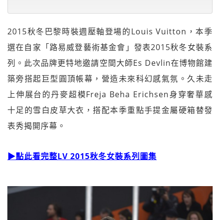
2015秋冬巴黎時裝週壓軸登場的Louis Vuitton，本季
選在自家「路易威登藝術基金會」發表2015秋冬女裝系
列。此次品牌更特地邀請空間大師Es Devlin在博物館建
築旁搭起巨型圓頂帳幕，營造未來科幻感氣氛。久未走
上伸展台的丹麥超模Freja Beha Erichsen身穿奢華感
十足的雪白皮草大衣，搭配本季重點手提金屬硬箱替發
表秀揭開序幕。
▶點此看完整LV 2015秋冬女裝系列圖集