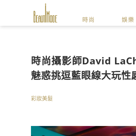
時尚
娛樂
時尚攝影師David LaCh
魅惑挑逗藍眼線大玩性
彩妝美髮