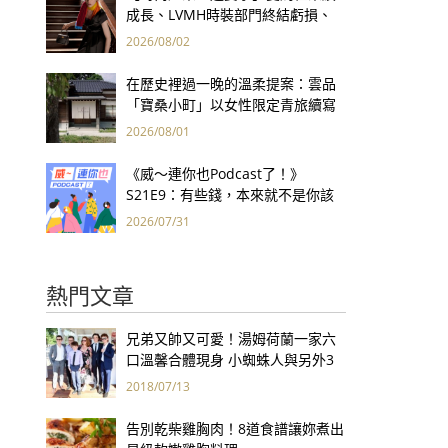
成長、LVMH時裝部門終結虧損、
Kering轉型策略初現成效、Prada
2026/08/02
集團財報亮眼
在歷史裡過一晚的溫柔提案：雲品
「寶桑小町」以女性限定青旅續寫
台東老屋記憶
2026/08/01
《威～連你也Podcast了！》
S21E9：有些錢，本來就不是你該
賺的——讀《一個投機者的告白》
2026/07/31
熱門文章
兄弟又帥又可愛！湯姆荷蘭一家六
口溫馨合體現身 小蜘蛛人與另外3
個弟弟感情超好！
2018/07/13
告別乾柴雞胸肉！8道食譜讓妳煮出