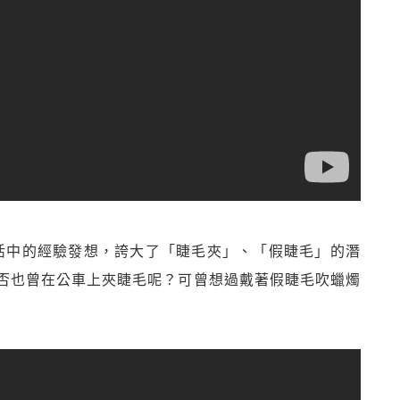
是從生活中的經驗發想，誇大了「睫毛夾」、「假睫毛」的潛
否也曾在公車上夾睫毛呢？可曾想過戴著假睫毛吹蠟燭