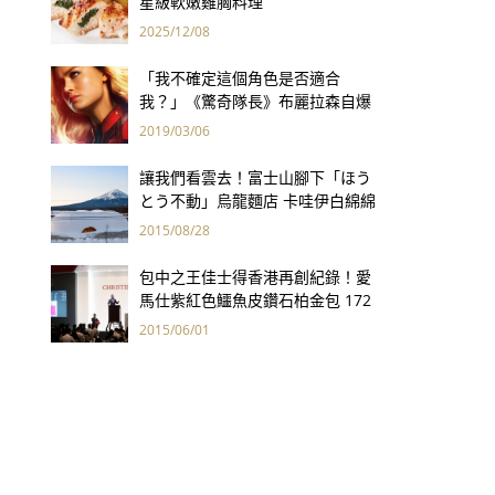
星級軟嫩雞胸料理
2025/12/08
「我不確定這個角色是否適合
我？」《驚奇隊長》布麗拉森自爆
原本不想當超級英雄
2019/03/06
讓我們看雲去！富士山腳下「ほう
とう不動」烏龍麵店 卡哇伊白綿綿
造型療癒你的心
2015/08/28
包中之王佳士得香港再創紀錄！愛
馬仕紫紅色鱷魚皮鑽石柏金包 172
萬港幣創全球手袋拍賣最高價
2015/06/01