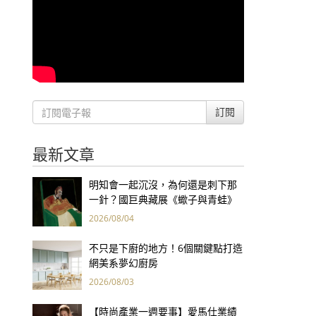
訂閱
最新文章
明知會一起沉沒，為何還是刺下那
一針？國巨典藏展《蠍子與青蛙》
用66件名作拷問人性
2026/08/04
不只是下廚的地方！6個關鍵點打造
網美系夢幻廚房
2026/08/03
【時尚產業一週要事】愛馬仕業績