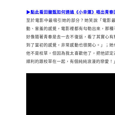
▶點此看田馥甄如何通過《小幸運》唱出青春
至於電影中最吸引她的部分？她笑說「電影
動、害羞的感覺，電影裡都有勾勒出來，那種
好像隨著青春是去一去不復返，看了其實心有
到了當初的感覺，非常感動也很開心。」；她
他不是校草，但因為我太喜歡他了，把他認定
順利的跟校草在一起，有個純純浪漫的戀愛！