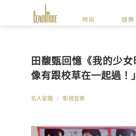
時尚
娛樂
田馥甄回憶《我的少女
像有跟校草在一起過！
名人星聞
影視音樂