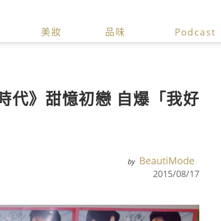
美妝
品味
Podcast
時代》甜憶初戀 自爆「我好
」
BeautiMode
by
2015/08/17