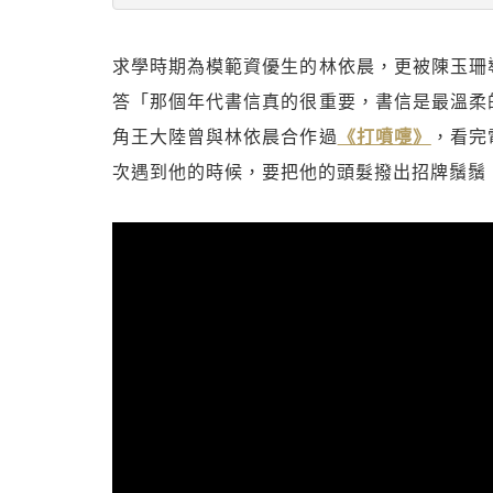
求學時期為模範資優生的林依晨，更被陳玉珊
答「那個年代書信真的很重要，書信是最溫柔
角王大陸曾與林依晨合作過
《打噴嚏》
，看完
次遇到他的時候，要把他的頭髮撥出招牌鬚鬚