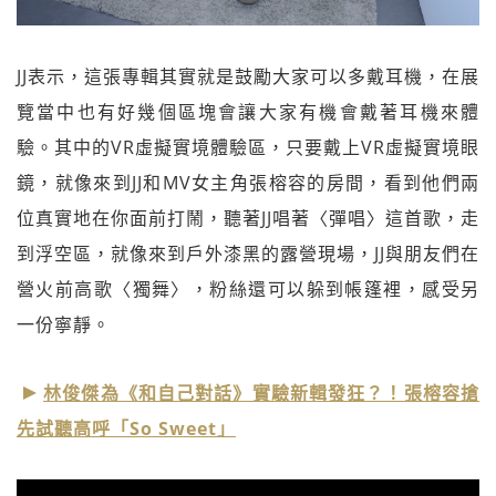
JJ表示，這張專輯其實就是鼓勵大家可以多戴耳機，在展
覽當中也有好幾個區塊會讓大家有機會戴著耳機來體
驗。其中的VR虛擬實境體驗區，只要戴上VR虛擬實境眼
鏡，就像來到JJ和MV女主角張榕容的房間，看到他們兩
位真實地在你面前打鬧，聽著JJ唱著〈彈唱〉這首歌，走
到浮空區，就像來到戶外漆黑的露營現場，JJ與朋友們在
營火前高歌〈獨舞〉，粉絲還可以躲到帳篷裡，感受另
一份寧靜。
林俊傑為《和自己對話》實驗新輯發狂？！張榕容搶
先試聽高呼「So Sweet」