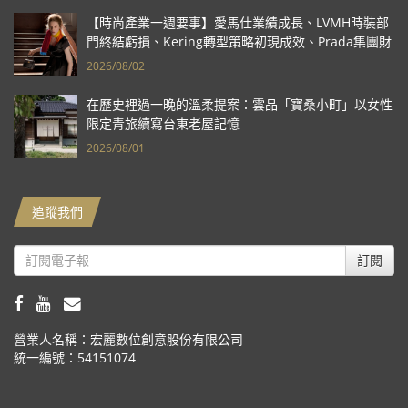
【時尚產業一週要事】愛馬仕業績成長、LVMH時裝部
門終結虧損、Kering轉型策略初現成效、Prada集團財
報亮眼
2026/08/02
在歷史裡過一晚的溫柔提案：雲品「寶桑小町」以女性
限定青旅續寫台東老屋記憶
2026/08/01
追蹤我們
訂閱
營業人名稱：宏麗數位創意股份有限公司
統一編號：54151074