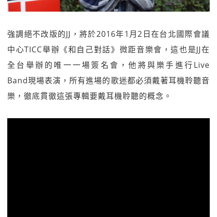
強調絕不改版的JJ，將於2016年1月2日在台北國際會議
中心TICC舉辦《和自己對話》微距音樂會，這也是JJ在
全台舉辦的唯一一場簽名會，他將與樂手進行Live
Band現場表演，所有進場的歌迷都必須戴著耳機聆聽音
樂，徹底貫徹這張專輯要戴耳機聆聽的概念。