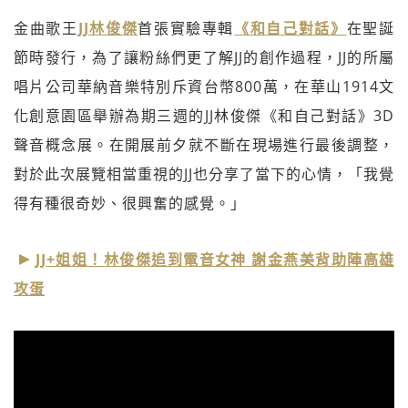
金曲歌王
JJ林俊傑
首張實驗專輯
《和自己對話》
在聖誕
節時發行，為了讓粉絲們更了解JJ的創作過程，JJ的所屬
唱片公司華納音樂特別斥資台幣800萬，在華山1914文
化創意園區舉辦為期三週的JJ林俊傑《和自己對話》3D
聲音概念展。在開展前夕就不斷在現場進行最後調整，
對於此次展覽相當重視的JJ也分享了當下的心情，「我覺
得有種很奇妙、很興奮的感覺。」
JJ+姐姐！林俊傑追到電音女神 謝金燕美背助陣高雄
攻蛋