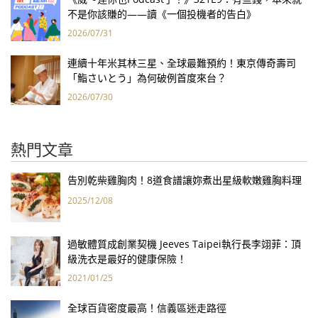
不是你該賺的——讀《一個投機者的告白》
2026/07/31
連續十年米其林三星、全球最難預約！東京傳奇壽司
「鮨さいとう」為何破例首度來台？
2026/07/30
熱門文章
告別乾柴雞胸肉！8道食譜讓妳煮出星級軟嫩雞胸料理
2025/12/08
過敏體質成創業契機 Jeeves Taipei執行長李翊菲：頂
級洗衣是最好的健康保險！
2021/01/25
全球百貨密度最高！信義區迷走路徑