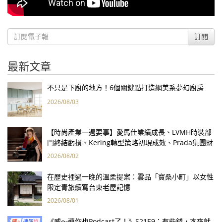
訂閱
最新文章
不只是下廚的地方！6個關鍵點打造網美系夢幻廚房
2026/08/03
【時尚產業一週要事】愛馬仕業績成長、LVMH時裝部
門終結虧損、Kering轉型策略初現成效、Prada集團財
報亮眼
2026/08/02
在歷史裡過一晚的溫柔提案：雲品「寶桑小町」以女性
限定青旅續寫台東老屋記憶
2026/08/01
《威～連你也Podcast了！》S21E9：有些錢，本來就