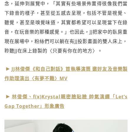
念，延伸到展覽中，「其實有些場景佈置得很像我們當
下錄音的樣子，甚至從五感去呈現，包括不管是視覺、
聽覺，甚至是嗅覺味道，其實都希望可以呈現當下在錄
音，在玩音樂的那種感覺。」也因此，JJ把家中的臥房重
現在展場中，粉絲們可以躺在有JJ投影畫面的雙人床上，
聆聽JJ在床上錄製的〈只要有你在的地方〉。
JJ林俊傑《和自己對話》首執導演筒 邀好友及音樂製
作助理演出〈有夢不難〉MV
林俊傑、f(x)Krystal親密臉貼臉 帥氣演繹「Let’s
Gap Together」形象廣告