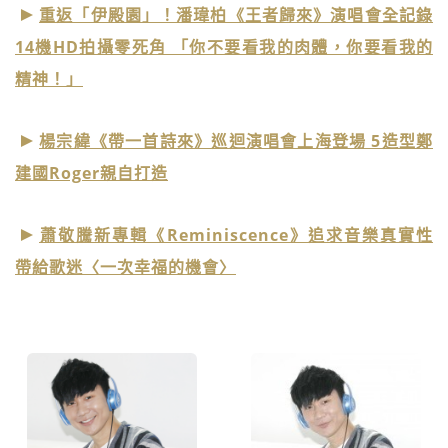
重返「伊殿園」！潘瑋柏《王者歸來》演唱會全記錄
14機HD拍攝零死角 「你不要看我的肉體，你要看我的
精神！」
楊宗緯《帶一首詩來》巡迴演唱會上海登場 5造型鄭
建國Roger親自打造
蕭敬騰新專輯《Reminiscence》追求音樂真實性
帶給歌迷〈一次幸福的機會〉