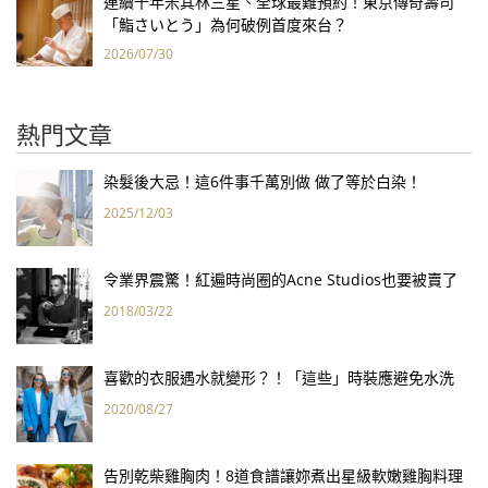
連續十年米其林三星、全球最難預約！東京傳奇壽司
「鮨さいとう」為何破例首度來台？
2026/07/30
熱門文章
染髮後大忌！這6件事千萬別做 做了等於白染！
2025/12/03
令業界震驚！紅遍時尚圈的Acne Studios也要被賣了
2018/03/22
喜歡的衣服遇水就變形？！「這些」時裝應避免水洗
2020/08/27
告別乾柴雞胸肉！8道食譜讓妳煮出星級軟嫩雞胸料理