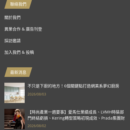
聯絡我們
關於我們
異業合作 & 廣告刊登
採訪邀請
加入我們 & 投稿
最新消息
不只是下廚的地方！6個關鍵點打造網美系夢幻廚房
2026/08/03
【時尚產業一週要事】愛馬仕業績成長、LVMH時裝部
門終結虧損、Kering轉型策略初現成效、Prada集團財
報亮眼
2026/08/02