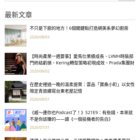
最新文章
不只是下廚的地方！6個關鍵點打造網美系夢幻廚房
2026/08/03
【時尚產業一週要事】愛馬仕業績成長、LVMH時裝部
門終結虧損、Kering轉型策略初現成效、Prada集團財
報亮眼
2026/08/02
在歷史裡過一晚的溫柔提案：雲品「寶桑小町」以女性
限定青旅續寫台東老屋記憶
2026/08/01
《威～連你也Podcast了！》S21E9：有些錢，本來就
不是你該賺的——讀《一個投機者的告白》
2026/07/31