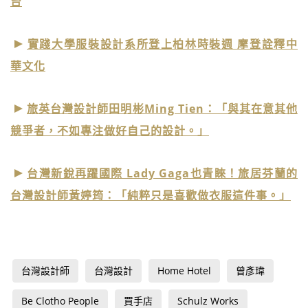
台
實踐大學服裝設計系所登上柏林時裝週 摩登詮釋中
華文化
旅英台灣設計師田明彬Ming Tien：「與其在意其他
競爭者，不如專注做好自己的設計。」
台灣新銳再躍國際 Lady Gaga也青睞！旅居芬蘭的
台灣設計師黃婷筠：「純粹只是喜歡做衣服這件事。」
台灣設計師
台灣設計
Home Hotel
曾彥瑋
Be Clotho People
買手店
Schulz Works