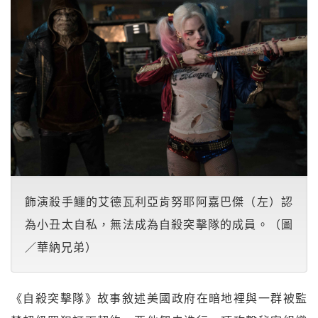
飾演殺手鱷的艾德瓦利亞肯努耶阿嘉巴傑（左）認
為小丑太自私，無法成為自殺突擊隊的成員。（圖
／華納兄弟）
《自殺突擊隊》故事敘述美國政府在暗地裡與一群被監