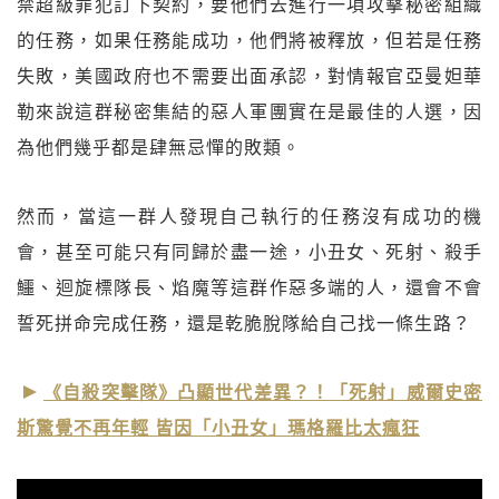
禁超級罪犯訂下契約，要他們去進行一項攻擊秘密組織
的任務，如果任務能成功，他們將被釋放，但若是任務
失敗，美國政府也不需要出面承認，對情報官亞曼妲華
勒來說這群秘密集結的惡人軍團實在是最佳的人選，因
為他們幾乎都是肆無忌憚的敗類。
然而，當這一群人發現自己執行的任務沒有成功的機
會，甚至可能只有同歸於盡一途，小丑女、死射、殺手
鱷、迴旋標隊長、焰魔等這群作惡多端的人，還會不會
誓死拼命完成任務，還是乾脆脫隊給自己找一條生路？
《自殺突擊隊》凸顯世代差異？！「死射」威爾史密
斯驚覺不再年輕 皆因「小丑女」瑪格羅比太瘋狂