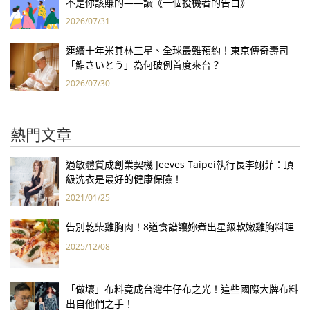
不是你該賺的——讀《一個投機者的告白》
2026/07/31
連續十年米其林三星、全球最難預約！東京傳奇壽司
「鮨さいとう」為何破例首度來台？
2026/07/30
熱門文章
過敏體質成創業契機 Jeeves Taipei執行長李翊菲：頂
級洗衣是最好的健康保險！
2021/01/25
告別乾柴雞胸肉！8道食譜讓妳煮出星級軟嫩雞胸料理
2025/12/08
「做壞」布料竟成台灣牛仔布之光！這些國際大牌布料
出自他們之手！