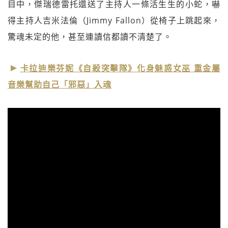
目中，傑瑞德雷托還送了主持人一條活生生的小蛇，嚇
得主持人吉米法倫（Jimmy Fallon）從椅子上跳起來，
驚魂未定的他，甚至連讀信都讀不清楚了。
卡拉迪樂芬妮《自殺突擊隊》化身魅惑女巫 重金屬
音樂幫助自己「邪惡」入魂