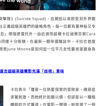
》(Suicide Squad)，自開拍以來即受到外界關
往正義超級英雄們的破格角色，每一位都有著神秘又令
丑」傑瑞德雷托外，由近搞怪超模卡拉迪樂芬妮Cara
ntress)同樣十分吸睛，在最新一期帝國雜誌中，卡拉也首度
June Moone是如何從一位平凡女性藝術家變身為
 直言超級英雄電影充滿「歧視」意味
卡拉表示「瓊是一位熱愛探索的冒險家，總是追
求著刺激。而她終於如願以償，但卻是以一種極
糟糕的方式獲得。在電影一開頭，她發現了一個