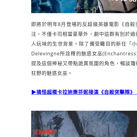
即將於明年8月登場的反超級英雄電影《自殺突擊隊
注，不僅卡司相當豪華外，劇中這群有別於過
人玩味的生世背景。除了備受矚目的新任「小
Delevingne所詮釋的魅惑女巫(Encha
提及這個神秘又帶點詭異氛圍的角色，暢談瓊穆恩
狂野的魅惑女巫。
▶搞怪超模卡拉迪樂芬妮接演《自殺突擊隊》