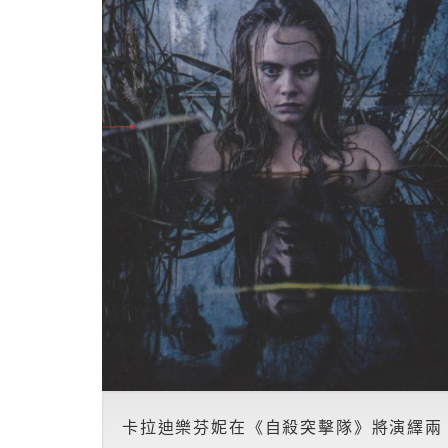
卡拉迪樂芬妮在《自殺突擊隊》將演繹兩