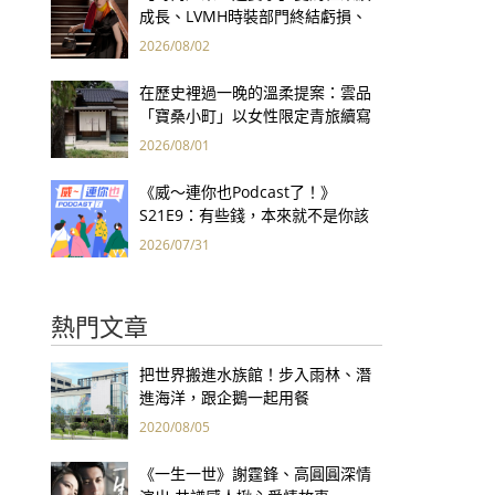
成長、LVMH時裝部門終結虧損、
Kering轉型策略初現成效、Prada
2026/08/02
集團財報亮眼
在歷史裡過一晚的溫柔提案：雲品
「寶桑小町」以女性限定青旅續寫
台東老屋記憶
2026/08/01
《威～連你也Podcast了！》
S21E9：有些錢，本來就不是你該
賺的——讀《一個投機者的告白》
2026/07/31
熱門文章
把世界搬進水族館！步入雨林、潛
進海洋，跟企鵝一起用餐
2020/08/05
《一生一世》謝霆鋒、高圓圓深情