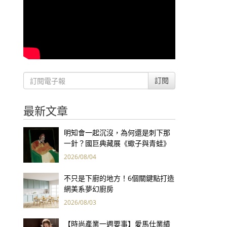
訂閱
最新文章
明知會一起沉沒，為何還是刺下那
一針？國巨典藏展《蠍子與青蛙》
用66件名作拷問人性
2026/08/04
不只是下廚的地方！6個關鍵點打造
網美系夢幻廚房
2026/08/03
【時尚產業一週要事】愛馬仕業績