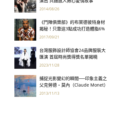
演出 共譜感人揪心愛情故事
2014/08/26
《鬥陣俱樂部》的布萊德彼特身材
揭秘！只靠這3點成功打造體脂6%
完美身材
2017/09/21
台灣服飾設計師協會24品牌服裝大
匯演 首屆時尚獎得獎名單揭曉
2023/11/28
捕捉光影變幻的瞬間──印象主義之
父克勞德‧莫內（Claude Monet）
2013/11/13