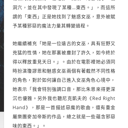
洞穴，並在其中發現了某種…東西。」，而這所
謂的「東西」正是她找到了魅惑女巫，意外被賦
予某種邪惡的魔法力量其轉變過程。
她繼續補充「她是一位遠古的女巫，具有狂野又
兇猛的性情，她在那裏被塵封了許久，如今終於
得以釋放重見天日。」。由於在電影裡她必須同
時扮演瓊謬恩和魅惑女巫兩個有著截然不同性格
的角色，對於如何讓自己進入女巫角色心境中，
她表示「我會特別強調口音，那比朱恩來得更深
沉也優雅。另外我也聽尼克凱夫的《Red Right
Hand》，那是一首描述惡魔的歌曲，還有重金
屬樂團麥加帝斯的作品，總之就是一些蘊含邪惡
味的東西。」。