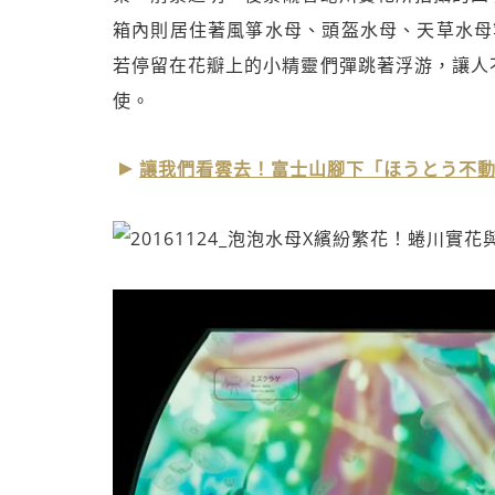
箱內則居住著風箏水母、頭盔水母、天草水母
若停留在花瓣上的小精靈們彈跳著浮游，讓人
使。
讓我們看雲去！富士山腳下「ほうとう不動