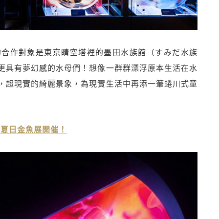
的合作對象是東京睛空塔裡的墨田水族館（すみだ水族
更具有夢幻感的水母們！想像一群群漂浮原本生活在水
，超現實的綺麗景象，為現實生活中再添一筆蜷川式童
館夏日金魚展開催！