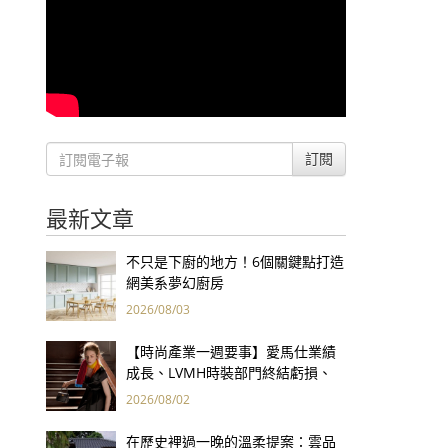
訂閱
最新文章
不只是下廚的地方！6個關鍵點打造
網美系夢幻廚房
2026/08/03
【時尚產業一週要事】愛馬仕業績
成長、LVMH時裝部門終結虧損、
Kering轉型策略初現成效、Prada
2026/08/02
集團財報亮眼
在歷史裡過一晚的溫柔提案：雲品