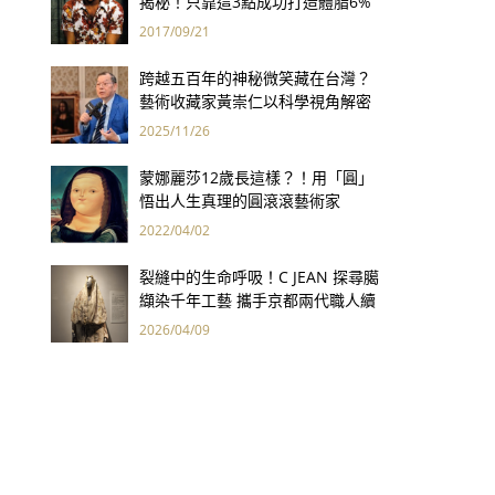
揭秘！只靠這3點成功打造體脂6%
完美身材
2017/09/21
跨越五百年的神秘微笑藏在台灣？
藝術收藏家黃崇仁以科學視角解密
「最年輕的蒙娜麗莎」
2025/11/26
蒙娜麗莎12歲長這樣？！用「圓」
悟出人生真理的圓滾滾藝術家
2022/04/02
裂縫中的生命呼吸！C JEAN 探尋臈
纈染千年工藝 攜手京都兩代職人續
寫「不完美之美」
2026/04/09