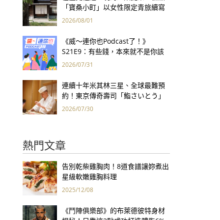
「寶桑小町」以女性限定青旅續寫
台東老屋記憶
2026/08/01
《威～連你也Podcast了！》
S21E9：有些錢，本來就不是你該
賺的——讀《一個投機者的告白》
2026/07/31
連續十年米其林三星、全球最難預
約！東京傳奇壽司「鮨さいとう」
為何破例首度來台？
2026/07/30
熱門文章
告別乾柴雞胸肉！8道食譜讓妳煮出
星級軟嫩雞胸料理
2025/12/08
《鬥陣俱樂部》的布萊德彼特身材