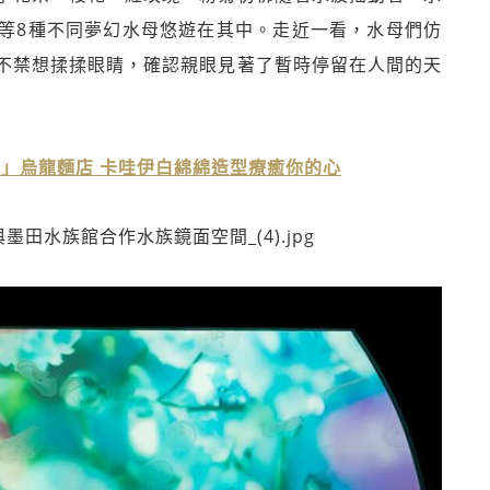
等8種不同夢幻水母悠遊在其中。走近一看，水母們仿
不禁想揉揉眼睛，確認親眼見著了暫時停留在人間的天
」烏龍麵店 卡哇伊白綿綿造型療癒你的心