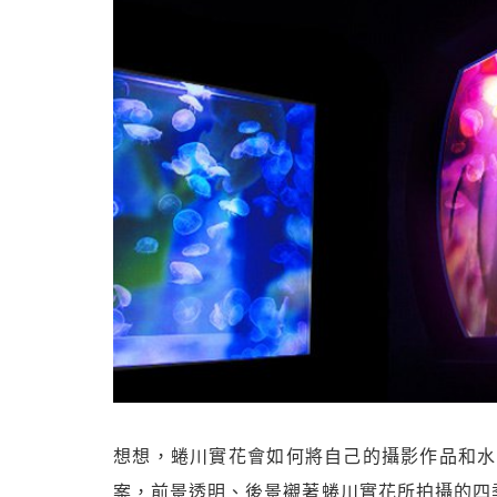
想想，蜷川實花會如何將自己的攝影作品和水母
案，前景透明、後景襯著蜷川實花所拍攝的四