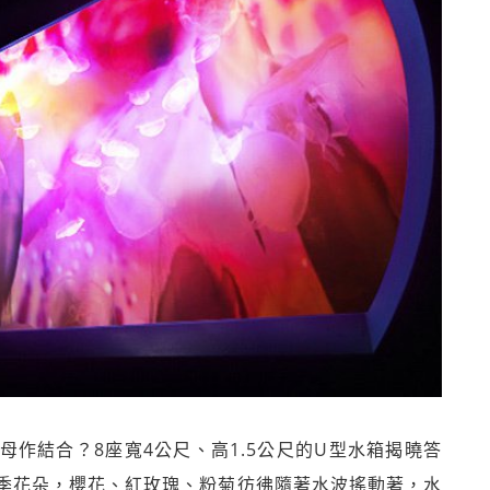
作結合？8座寬4公尺、高1.5公尺的U型水箱揭曉答
季花朵，櫻花、紅玫瑰、粉菊彷彿隨著水波搖動著，水