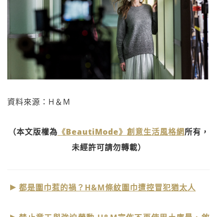
資料來源：H＆M
（本文版權為
《BeautiMode》創意生活風格網
所有，
未經許可請勿轉載）
都是圍巾惹的禍？H&M條紋圍巾遭控冒犯猶太人