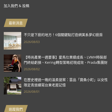
加入我們 & 投稿
最新消息
不只是下廚的地方！6個關鍵點打造網美系夢幻廚房
2026/08/03
【時尚產業一週要事】愛馬仕業績成長、LVMH時裝部
門終結虧損、Kering轉型策略初現成效、Prada集團財
報亮眼
2026/08/02
在歷史裡過一晚的溫柔提案：雲品「寶桑小町」以女性
限定青旅續寫台東老屋記憶
2026/08/01
追蹤我們