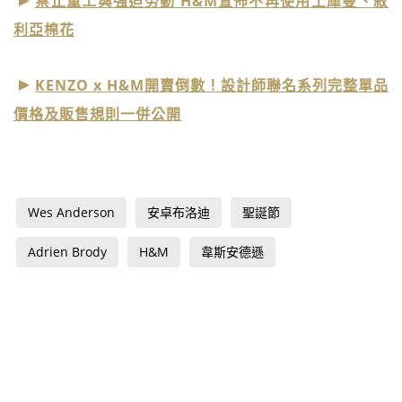
禁止童工與強迫勞動 H&M宣佈不再使用土庫曼、敘
利亞棉花
KENZO x H&M開賣倒數！設計師聯名系列完整單品
價格及販售規則一併公開
Wes Anderson
安卓布洛迪
聖誕節
Adrien Brody
H&M
韋斯安德遜