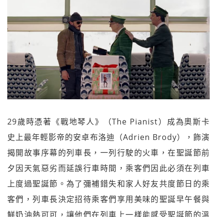
29歲時憑著《戰地琴人》（The Pianist）成為奧斯卡
史上最年輕影帝的安卓布洛迪（Adrien Brody），飾演
揭開故事序幕的列車長，一列行駛的火車，在聖誕節前
夕因天氣惡劣而延誤行車時間，乘客們因此必須在列車
上度過聖誕節。為了彌補錯失和家人好友共度節日的乘
客們，列車長決定招待乘客們享用美味的聖誕早午餐與
鮮奶油熱可可，讓他們在列車上一樣能感受聖誕節的溫