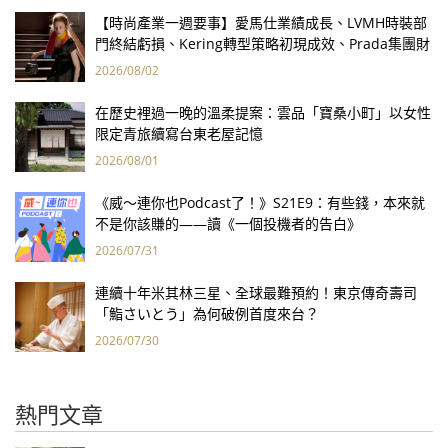
【時尚產業一週要事】愛馬仕業績成長、LVMH時裝部
門終結虧損、Kering轉型策略初現成效、Prada集團財
報亮眼
2026/08/02
在歷史裡過一晚的溫柔提案：雲品「寶桑小町」以女性
限定青旅續寫台東老屋記憶
2026/08/01
《威～連你也Podcast了！》S21E9：有些錢，本來就
不是你該賺的——讀《一個投機者的告白》
2026/07/31
連續十年米其林三星、全球最難預約！東京傳奇壽司
「鮨さいとう」為何破例首度來台？
2026/07/30
熱門文章