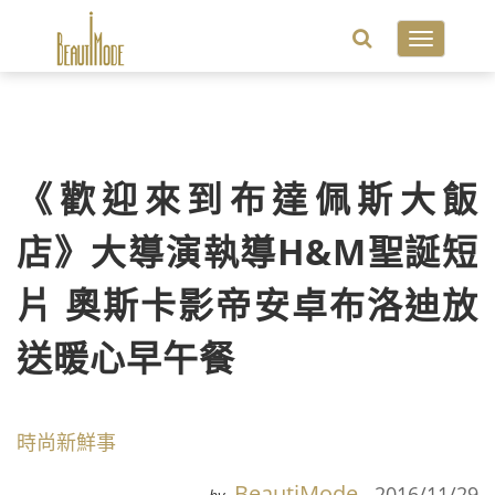
Toggle
navigatio
《歡迎來到布達佩斯大飯
店》大導演執導H&M聖誕短
片 奧斯卡影帝安卓布洛迪放
送暖心早午餐
時尚新鮮事
BeautiMode
2016/11/29