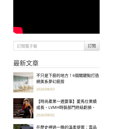
訂閱
最新文章
不只是下廚的地方！6個關鍵點打造
網美系夢幻廚房
2026/08/03
【時尚產業一週要事】愛馬仕業績
成長、LVMH時裝部門終結虧損、
Kering轉型策略初現成效、Prada
2026/08/02
集團財報亮眼
在歷史裡過一晚的溫柔提案：雲品