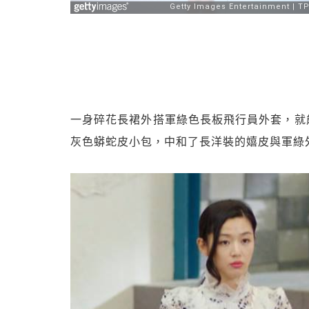
一身碎花長裙外搭軍綠色長板飛行員外套，就能輕鬆打
灰色蟒蛇皮小包，中和了長洋裝的嬉皮與軍綠