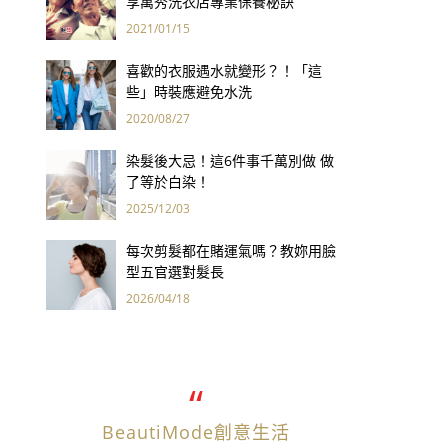
享萬秀洗衣店專業保養秘訣
2021/01/15
喜歡的衣服遇水就變形？！「這
些」時裝應避免水洗
2020/08/27
染髮後大忌！這6件事千萬別做 做
了等於白染！
2025/12/03
每次剪髮都在賭運氣嗎？教妳用臉
型五官選對髮長
2026/04/18
BeautiMode創意生活