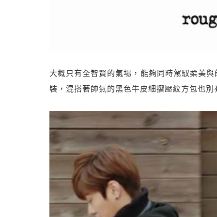
大概只有全智賢的氣場，能夠同時駕馭柔美與
裝，混搭著帥氣的黑色牛皮細摺壓紋方包也別