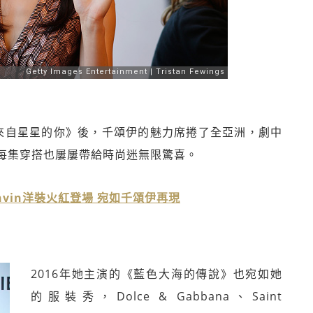
《來自星星的你》後，千頌伊的魅力席捲了全亞洲，劇中
每集穿搭也屢屢帶給時尚迷無限驚喜。
Lanvin洋裝火紅登場 宛如千頌伊再現
2016年她主演的《藍色大海的傳說》也宛如她
的服裝秀，Dolce & Gabbana、Saint