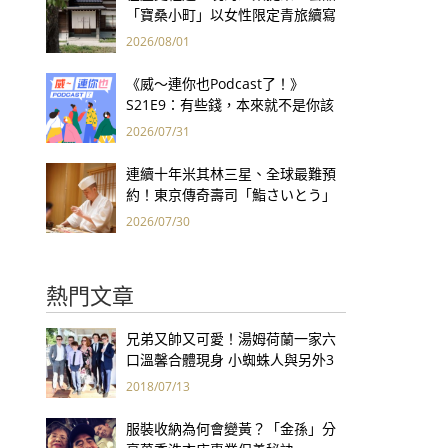
「寶桑小町」以女性限定青旅續寫
台東老屋記憶
2026/08/01
《威～連你也Podcast了！》
S21E9：有些錢，本來就不是你該
賺的——讀《一個投機者的告白》
2026/07/31
連續十年米其林三星、全球最難預
約！東京傳奇壽司「鮨さいとう」
為何破例首度來台？
2026/07/30
熱門文章
兄弟又帥又可愛！湯姆荷蘭一家六
口溫馨合體現身 小蜘蛛人與另外3
個弟弟感情超好！
2018/07/13
服裝收納為何會變黃？「金孫」分