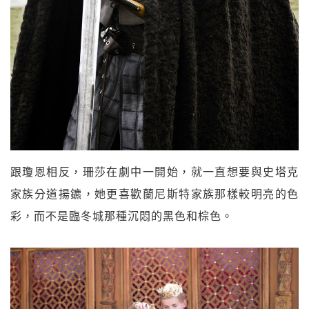
跟瓊恩相反，珊莎在劇中一開始，就一直想要與史塔克
家族分道揚鑣，她更喜歡蘭尼斯特家族那樣較明亮的色
彩，而不是臨冬城那種沉悶的黑色和棕色。