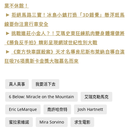
業不休館！
拒絕馬路三寶！冰島小鎮打造「3D錯覺」懸浮斑馬
線要你注意行車安全
挑戰連莊小金人？！艾瑪史東狂練肌肉變身體壇健將
《勝負反手拍》精彩呈現網球世紀性別大戰
《東方快車謀殺案》天才名導肯尼斯布萊納自導自演
狂吸76項奧斯卡金獎大咖慕名而來
真人真事
我要活下去
6 Below: Miracle on the Mountain
艾瑞克勒馬克
Eric LeMarque
喬許哈奈特
Josh Hartnett
蜜拉索維諾
Mira Sorvino
求生電影