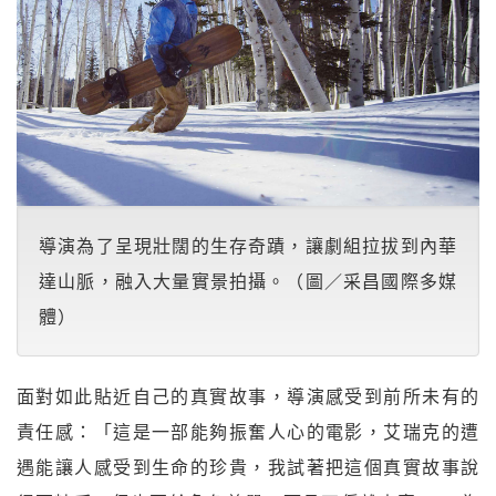
導演為了呈現壯闊的生存奇蹟，讓劇組拉拔到內華
達山脈，融入大量實景拍攝。（圖／采昌國際多媒
體）
面對如此貼近自己的真實故事，導演感受到前所未有的
責任感：「這是一部能夠振奮人心的電影，艾瑞克的遭
遇能讓人感受到生命的珍貴，我試著把這個真實故事說