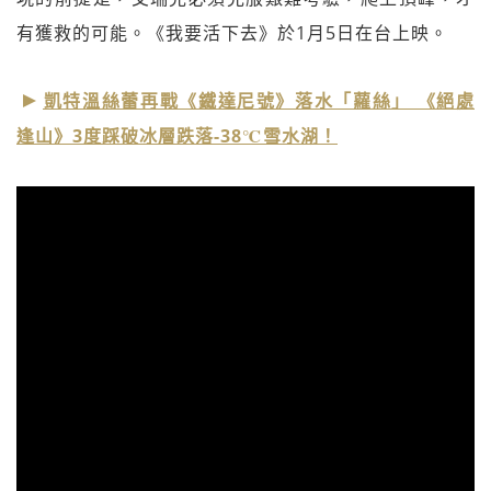
有獲救的可能。《我要活下去》於1月5日在台上映。
凱特溫絲蕾再戰《鐵達尼號》落水「蘿絲」 《絕處
逢山》3度踩破冰層跌落-38℃雪水湖！