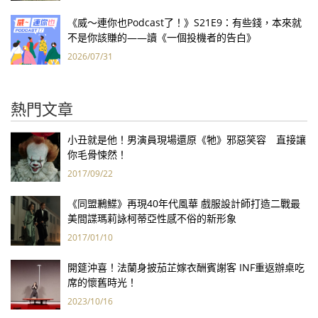
《威～連你也Podcast了！》S21E9：有些錢，本來就
不是你該賺的——讀《一個投機者的告白》
2026/07/31
熱門文章
小丑就是他！男演員現場還原《牠》邪惡笑容 直接讓
你毛骨悚然！
2017/09/22
《同盟鶼鰈》再現40年代風華 戲服設計師打造二戰最
美間諜瑪莉詠柯蒂亞性感不俗的新形象
2017/01/10
開筵沖喜！法蘭身披茄芷嫁衣酬賓謝客 INF重返辦桌吃
席的懷舊時光！
2023/10/16