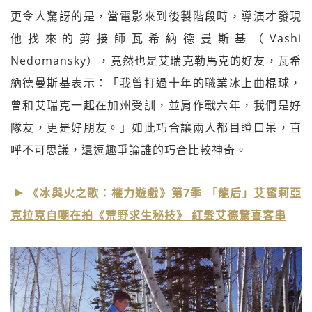
更令人驚訝的是，當電影來到後製階段時，導演才發現
他找來的剪接師瓦希納德曼斯基（Vashi
Nedomansky），竟然也是艾瑞克勒馬克的好友，瓦希
納德曼斯基表示：「我曾打過十年的職業冰上曲棍球，
曾和艾瑞克一起在加州受訓，並肩作戰六年，我們是好
隊友，更是好朋友。」如此巧合讓兩人都目瞪口呆，直
呼不可思議，還逗趣爭論誰的巧合比較神奇。
《冰與火之歌：權力遊戲》第7季 「龍后」艾蜜莉亞
克拉克自嘲在拍《荒野求生秘技》 紅髮艾德驚喜客串