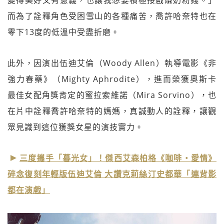
而為了詮釋角色受困雪山的各種痛苦，喬許哈奈特也在
零下13度的低溫中受盡折磨。
此外，因演出伍迪艾倫（Woody Allen）執導電影《非
強力春藥》（Mighty Aphrodite），進而榮獲奧斯卡
最佳女配角獎肯定的蜜拉索維諾（Mira Sorvino），也
在片中詮釋喬許哈奈特的媽媽，真誠動人的詮釋，讓觀
眾見識到這位獲獎女星的演技實力。
三度攜手「暮光女」！傑西艾森柏格《咖啡‧愛情》
碎念復刻年輕版伍迪艾倫 大讚克莉絲汀史都華「連背影
都在演戲」