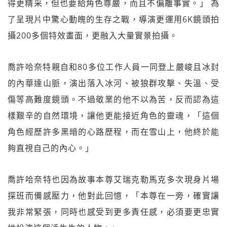
得更精采，但也要給角色尊嚴，而且不偏離事實。」 為
了呈現片中驚心動魄的生存之戰，導演更運用6K鏡頭拍
攝200多個特效畫面，更融入大量實景拍攝。
喬許哈奈特親自和80多位工作人員一同登上嚴峻且冰封
的內華達山脈，演出落入冰河、被狼群攻擊、失溫、受
傷等高難度鏡頭。不過敬業的他不以為苦，反而認為這
樣艱辛的自然環境，讓他更能接近角色的靈魂，「這個
角色經歷許多黑暗的心路歷程，而在雪山上，他終於能
夠直視自己的內心。」
喬許哈奈特也因為故事本尊艾瑞克勒馬克多次現身片場
探班而備感壓力，他對此回憶，「本尊在一旁，確實讓
我非常緊張，同時也感受到更多責任感，必須要更忠實