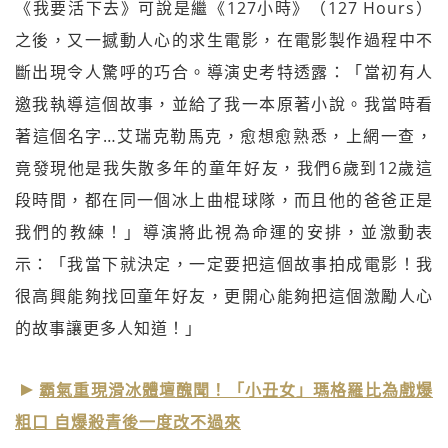
《我要活下去》可說是繼《127小時》（127 Hours）
之後，又一撼動人心的求生電影，在電影製作過程中不
斷出現令人驚呼的巧合。導演史考特透露：「當初有人
邀我執導這個故事，並給了我一本原著小說。我當時看
著這個名字…艾瑞克勒馬克，愈想愈熟悉，上網一查，
竟發現他是我失散多年的童年好友，我們6歲到12歲這
段時間，都在同一個冰上曲棍球隊，而且他的爸爸正是
我們的教練！」導演將此視為命運的安排，並激動表
示：「我當下就決定，一定要把這個故事拍成電影！我
很高興能夠找回童年好友，更開心能夠把這個激勵人心
的故事讓更多人知道！」
霸氣重現滑冰體壇醜聞！「小丑女」瑪格羅比為戲爆
粗口 自爆殺青後一度改不過來