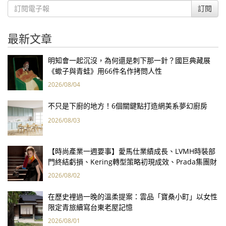
訂閱
最新文章
明知會一起沉沒，為何還是刺下那一針？國巨典藏展
《蠍子與青蛙》用66件名作拷問人性
2026/08/04
不只是下廚的地方！6個關鍵點打造網美系夢幻廚房
2026/08/03
【時尚產業一週要事】愛馬仕業績成長、LVMH時裝部
門終結虧損、Kering轉型策略初現成效、Prada集團財
報亮眼
2026/08/02
在歷史裡過一晚的溫柔提案：雲品「寶桑小町」以女性
限定青旅續寫台東老屋記憶
2026/08/01