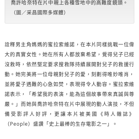
喬許哈奈特在片中親上各種雪地中的高難度鏡頭。
（圖／采昌國際多媒體）
詮釋男主角媽媽的蜜拉索維諾，在本片同樣挑戰一位偉
大的真實女性。她在所有人都放棄希望，覺得兒子已經
沒救時，依然堅定要求搜救隊持續展開對兒子的救援行
動。她完美將一位母親對兒子的愛，刻劃得唯妙唯肖，
並將愛子遇難的心急如焚，表現得令人動容。蜜拉索維
諾表示，「希望我的表演，能為這個故事帶來真誠與尊
嚴。」而她與喬許哈奈特在片中展現的動人演技，不但
備受影評人好評，更讓本片被美國《時人雜誌》
（People）盛讚「史上最棒的生存電影之一」。