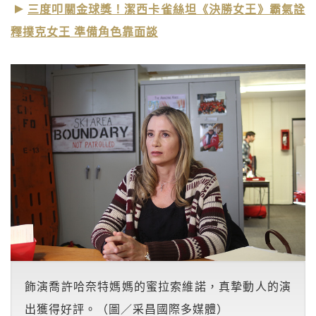
三度叩關金球獎！潔西卡雀絲坦《決勝女王》霸氣詮
釋撲克女王 準備角色靠面談
飾演喬許哈奈特媽媽的蜜拉索維諾，真摯動人的演
出獲得好評。（圖／采昌國際多媒體）