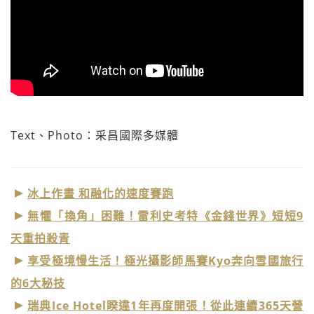
Text、Photo：采昌國際多媒體
冰上作畫 和融化的速度賽跑
無懼「換角」困難！雷利史考特《金錢世界》短短9
天重拍殺青
享受極境慢生活！極光攝影師馬賽Kyo奔向雪國旅行
的6大秘技
瑞典Ice Hotel睽違1年再度開張！從此連續365天營