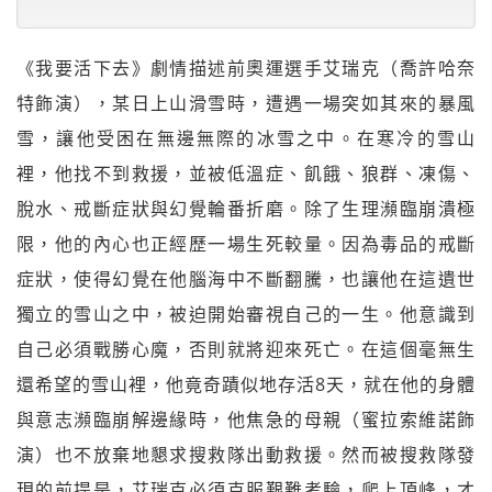
《我要活下去》劇情描述前奧運選手艾瑞克（喬許哈奈
特飾演），某日上山滑雪時，遭遇一場突如其來的暴風
雪，讓他受困在無邊無際的冰雪之中。在寒冷的雪山
裡，他找不到救援，並被低溫症、飢餓、狼群、凍傷、
脫水、戒斷症狀與幻覺輪番折磨。除了生理瀕臨崩潰極
限，他的內心也正經歷一場生死較量。因為毒品的戒斷
症狀，使得幻覺在他腦海中不斷翻騰，也讓他在這遺世
獨立的雪山之中，被迫開始審視自己的一生。他意識到
自己必須戰勝心魔，否則就將迎來死亡。在這個毫無生
還希望的雪山裡，他竟奇蹟似地存活8天，就在他的身體
與意志瀕臨崩解邊緣時，他焦急的母親（蜜拉索維諾飾
演）也不放棄地懇求搜救隊出動救援。然而被搜救隊發
現的前提是，艾瑞克必須克服艱難考驗，爬上頂峰，才