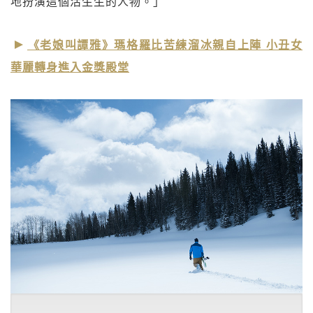
地扮演這個活生生的人物。」
《老娘叫譚雅》瑪格羅比苦練溜冰親自上陣 小丑女
華麗轉身進入金獎殿堂