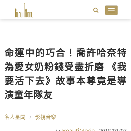
Toggle
navigatio
命運中的巧合！喬許哈奈特
為愛女奶粉錢受盡折磨 《我
要活下去》故事本尊竟是導
演童年隊友
名人星聞
影視音樂
BeautiMode
2018/01/07