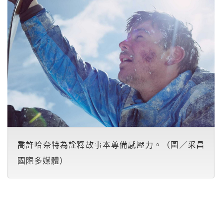
喬許哈奈特為詮釋故事本尊備感壓力。（圖／采昌
國際多媒體）