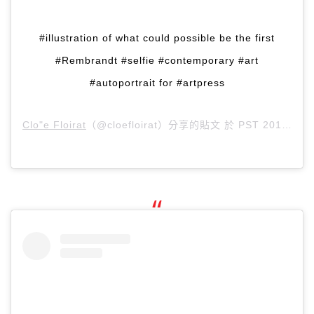
#illustration of what could possible be the first
#Rembrandt #selfie #contemporary #art
#autoportrait for #artpress
Clo"e Floirat
（@cloefloirat）分享的貼文 於
PST 2018 年 1月 月 26 日 上午 4:51