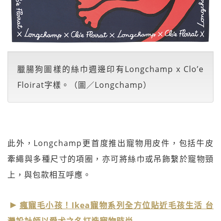
臘腸狗圖樣的絲巾週邊印有Longchamp x Clo’e
Floirat字樣。（圖／Longchamp）
此外，Longchamp更首度推出寵物用皮件，包括牛皮
牽繩與多種尺寸的項圈，亦可將絲巾或吊飾繫於寵物頸
上，與包款相互呼應。
瘋寵毛小孩！Ikea寵物系列全方位貼近毛孩生活 台