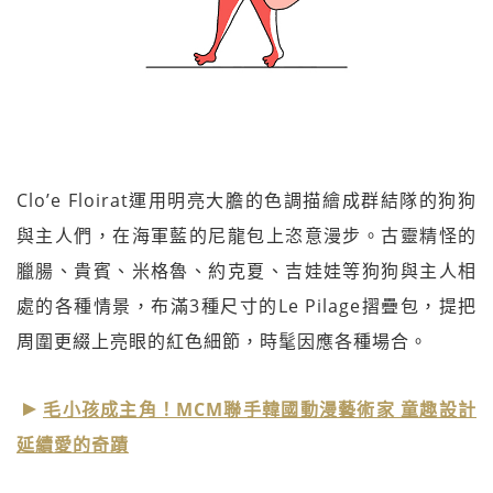
Clo’e Floirat運用明亮大膽的色調描繪成群結隊的狗狗
與主人們，在海軍藍的尼龍包上恣意漫步。古靈精怪的
臘腸、貴賓、米格魯、約克夏、吉娃娃等狗狗與主人相
處的各種情景，布滿3種尺寸的Le Pilage摺疊包，提把
周圍更綴上亮眼的紅色細節，時髦因應各種場合。
毛小孩成主角！MCM聯手韓國動漫藝術家 童趣設計
延續愛的奇蹟