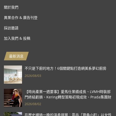
關於我們
異業合作 & 廣告刊登
採訪邀請
加入我們 & 投稿
最新消息
不只是下廚的地方！6個關鍵點打造網美系夢幻廚房
2026/08/03
【時尚產業一週要事】愛馬仕業績成長、LVMH時裝部
門終結虧損、Kering轉型策略初現成效、Prada集團財
報亮眼
2026/08/02
在歷史裡過一晚的溫柔提案：雲品「寶桑小町」以女性