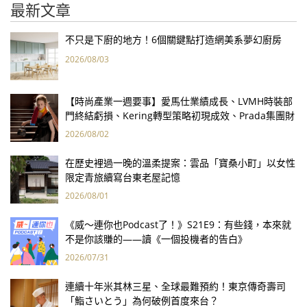
最新文章
不只是下廚的地方！6個關鍵點打造網美系夢幻廚房
2026/08/03
【時尚產業一週要事】愛馬仕業績成長、LVMH時裝部
門終結虧損、Kering轉型策略初現成效、Prada集團財
報亮眼
2026/08/02
在歷史裡過一晚的溫柔提案：雲品「寶桑小町」以女性
限定青旅續寫台東老屋記憶
2026/08/01
《威～連你也Podcast了！》S21E9：有些錢，本來就
不是你該賺的——讀《一個投機者的告白》
2026/07/31
連續十年米其林三星、全球最難預約！東京傳奇壽司
「鮨さいとう」為何破例首度來台？