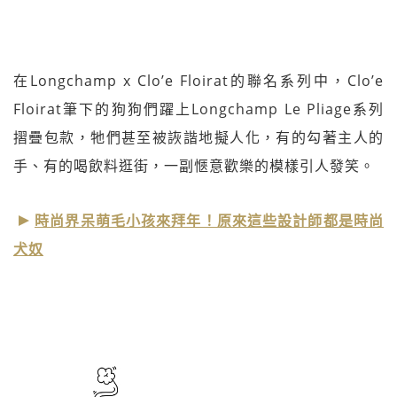
在Longchamp x Clo’e Floirat的聯名系列中，Clo’e
Floirat筆下的狗狗們躍上Longchamp Le Pliage系列
摺疊包款，牠們甚至被詼諧地擬人化，有的勾著主人的
手、有的喝飲料逛街，一副愜意歡樂的模樣引人發笑。
時尚界呆萌毛小孩來拜年！原來這些設計師都是時尚
犬奴