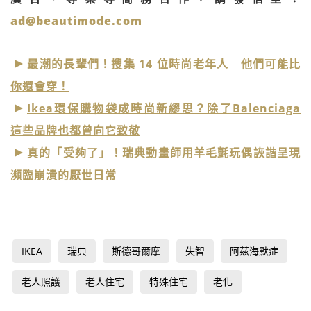
ad@beautimode.com
最潮的長輩們！搜集 14 位時尚老年人 他們可能比
你還會穿！
Ikea環保購物袋成時尚新繆思？除了Balenciaga
這些品牌也都曾向它致敬
真的「受夠了」！瑞典動畫師用羊毛氈玩偶詼諧呈現
瀕臨崩潰的厭世日常
IKEA
瑞典
斯德哥爾摩
失智
阿茲海默症
老人照護
老人住宅
特殊住宅
老化