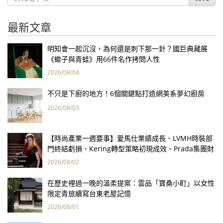
最新文章
明知會一起沉沒，為何還是刺下那一針？國巨典藏展
《蠍子與青蛙》用66件名作拷問人性
2026/08/04
不只是下廚的地方！6個關鍵點打造網美系夢幻廚房
2026/08/03
【時尚產業一週要事】愛馬仕業績成長、LVMH時裝部
門終結虧損、Kering轉型策略初現成效、Prada集團財
報亮眼
2026/08/02
在歷史裡過一晚的溫柔提案：雲品「寶桑小町」以女性
限定青旅續寫台東老屋記憶
2026/08/01