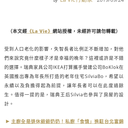
by
（本文經
《La Vie》
網站授權，未經許可請勿轉載）
受到人口老化的影響，失智長者比例正不斷增加，對他
們來說究竟什麼樣子才是幸福的晚年？這裡或許是不錯
的選擇。瑞典家具公司IKEA打算攜手營建公司BoKlok在
英國推出專為年長所打造的老年住宅SilviaBo，希望以
永續以及負擔得起為前提，讓年長者可以在此度過餘
生。值得一提的是，瑞典王后Silvia也參與了房屋的設
計。
主廚全是退休爺爺奶奶！私廚「食憶」進駐台北富錦