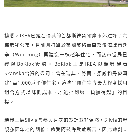
據悉，IKEA已經在瑞典的首都斯德哥爾摩市郊建好了六
棟示範公寓，目前則打算於英國英格蘭南部濱海城市沃
辛（Worthing）再建造一棟老年住宅，而該市當局已
經與BoKlok簽約。BoKlok正是IKEA與瑞典建商
Skanska合資的公司，曾在瑞典、芬蘭、挪威和丹麥興
建1萬1,000戶平價住宅，這些平價住宅皆最大程度採用
組合方式以降低成本，才能達到讓「負擔得起」的目
標。
瑞典王后Silvia會參與這次的設計並非偶然，Silvia的母
親亦因年老的關係，飽受阿茲海默症所苦，因此她創立