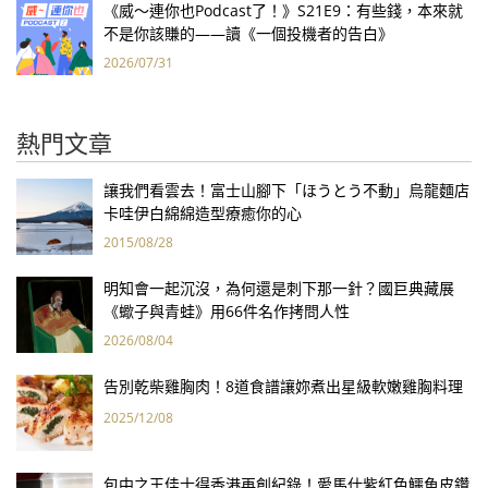
《威～連你也Podcast了！》S21E9：有些錢，本來就
不是你該賺的——讀《一個投機者的告白》
2026/07/31
熱門文章
讓我們看雲去！富士山腳下「ほうとう不動」烏龍麵店
卡哇伊白綿綿造型療癒你的心
2015/08/28
明知會一起沉沒，為何還是刺下那一針？國巨典藏展
《蠍子與青蛙》用66件名作拷問人性
2026/08/04
告別乾柴雞胸肉！8道食譜讓妳煮出星級軟嫩雞胸料理
2025/12/08
包中之王佳士得香港再創紀錄！愛馬仕紫紅色鱷魚皮鑽