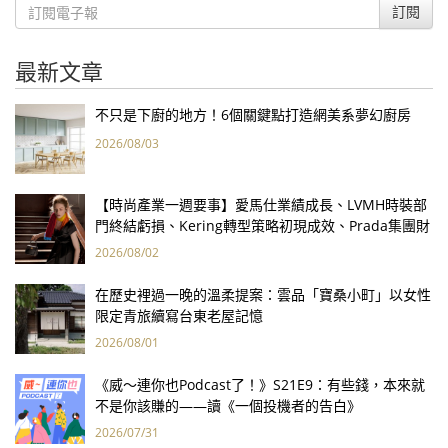
訂閱
最新文章
不只是下廚的地方！6個關鍵點打造網美系夢幻廚房
2026/08/03
【時尚產業一週要事】愛馬仕業績成長、LVMH時裝部
門終結虧損、Kering轉型策略初現成效、Prada集團財
報亮眼
2026/08/02
在歷史裡過一晚的溫柔提案：雲品「寶桑小町」以女性
限定青旅續寫台東老屋記憶
2026/08/01
《威～連你也Podcast了！》S21E9：有些錢，本來就
不是你該賺的——讀《一個投機者的告白》
2026/07/31