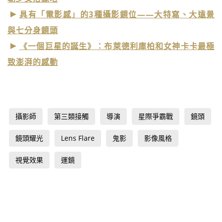
具有「電影感」的3種攝影鏡位——大特寫、大遠景
與七分身鏡頭
《一個巨星的誕生》：布萊德利庫柏和女神卡卡最極
致澎湃的感動
攝影師
第三類接觸
導演
星際爭霸戰
鏡頭
鏡頭耀光
Lens Flare
鬼影
影像風格
視覺效果
運鏡