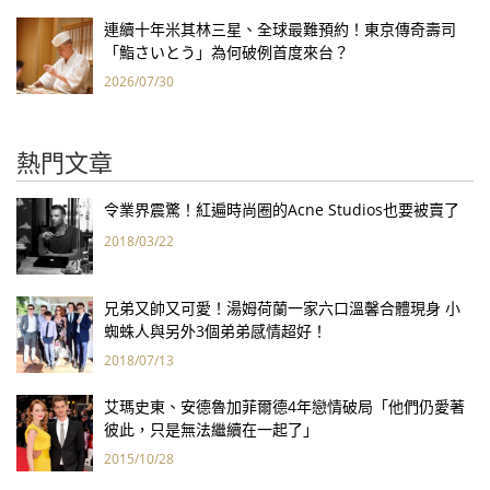
連續十年米其林三星、全球最難預約！東京傳奇壽司
「鮨さいとう」為何破例首度來台？
2026/07/30
熱門文章
令業界震驚！紅遍時尚圈的Acne Studios也要被賣了
2018/03/22
兄弟又帥又可愛！湯姆荷蘭一家六口溫馨合體現身 小
蜘蛛人與另外3個弟弟感情超好！
2018/07/13
艾瑪史東、安德魯加菲爾德4年戀情破局「他們仍愛著
彼此，只是無法繼續在一起了」
2015/10/28