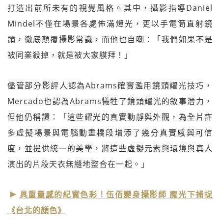
打造出前所未有的視覺風格。其中，攝影指導Daniel
Mindel不僅在場景各處佈滿燈光，更以手電筒直射鏡
頭，徹底顛覆攝影常識，而他也自嘲：「我們如果不是
被同業殺掉，就是被大家膜拜！」
儘管部分影評人認為Abrams確實濫用鏡頭耀光技巧，
Mercado也認為Abrams犧牲了鏡頭耀光的敘事潛力，
但他仍稱讚：「這些耀光的真實動靜與外觀，為全片許
多虛擬場景與電腦動畫橋段增添了幾分真實感與可信
度，並提供統一的美學，將這些虛擬元素與環境與真人
演出的片段天衣無縫地整合在一起。」
具重量感的紀實色彩！伍佰變身攝影師 魔光下捕捉
《台北的顏色》