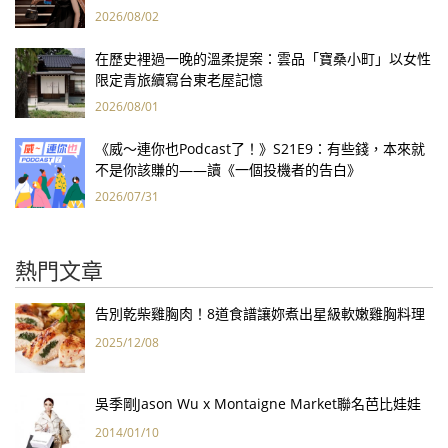
報亮眼
2026/08/02
在歷史裡過一晚的溫柔提案：雲品「寶桑小町」以女性
限定青旅續寫台東老屋記憶
2026/08/01
《威～連你也Podcast了！》S21E9：有些錢，本來就
不是你該賺的——讀《一個投機者的告白》
2026/07/31
熱門文章
告別乾柴雞胸肉！8道食譜讓妳煮出星級軟嫩雞胸料理
2025/12/08
吳季剛Jason Wu x Montaigne Market聯名芭比娃娃
2014/01/10