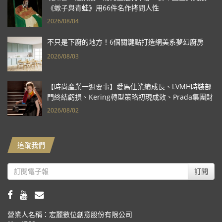
《蠍子與青蛙》用66件名作拷問人性
2026/08/04
不只是下廚的地方！6個關鍵點打造網美系夢幻廚房
2026/08/03
【時尚產業一週要事】愛馬仕業績成長、LVMH時裝部
門終結虧損、Kering轉型策略初現成效、Prada集團財
報亮眼
2026/08/02
追蹤我們
訂閱
營業人名稱：宏麗數位創意股份有限公司