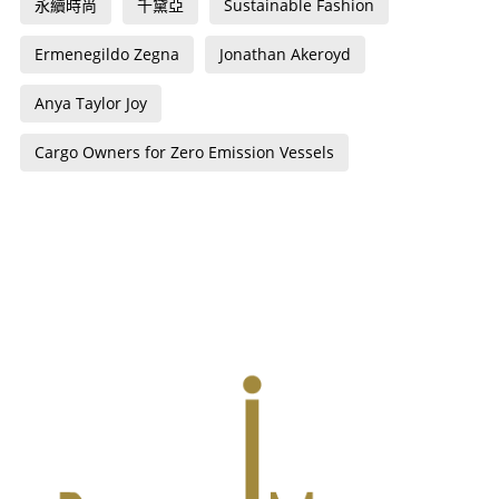
永續時尚
千黛亞
Sustainable Fashion
Ermenegildo Zegna
Jonathan Akeroyd
Anya Taylor Joy
Cargo Owners for Zero Emission Vessels