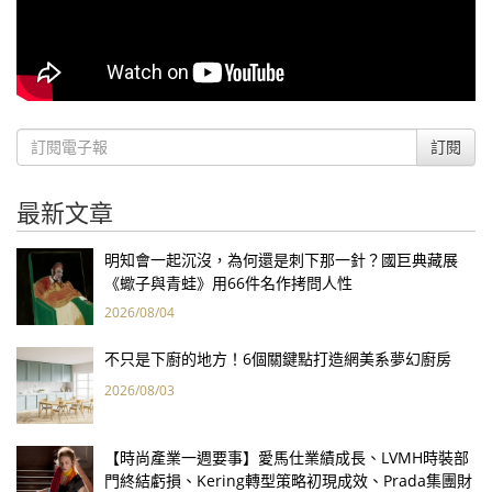
訂閱
最新文章
明知會一起沉沒，為何還是刺下那一針？國巨典藏展
《蠍子與青蛙》用66件名作拷問人性
2026/08/04
不只是下廚的地方！6個關鍵點打造網美系夢幻廚房
2026/08/03
【時尚產業一週要事】愛馬仕業績成長、LVMH時裝部
門終結虧損、Kering轉型策略初現成效、Prada集團財