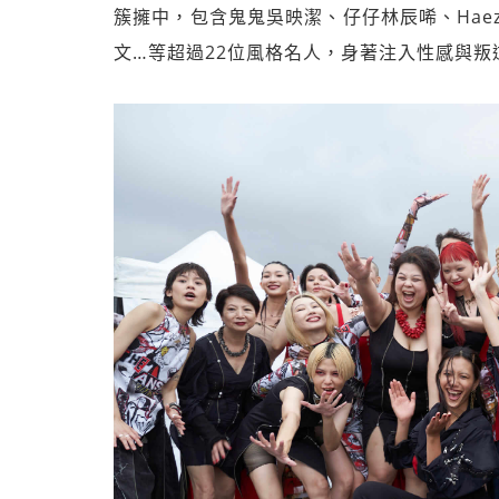
簇擁中，包含鬼鬼吳映潔、仔仔林辰唏、Haez
文…等超過22位風格名人，身著注入性感與叛逆的