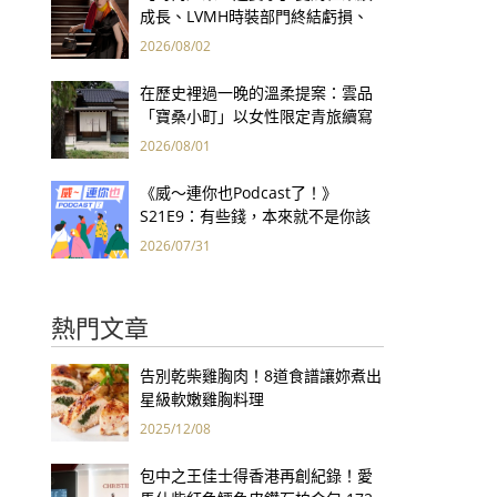
成長、LVMH時裝部門終結虧損、
Kering轉型策略初現成效、Prada
2026/08/02
集團財報亮眼
在歷史裡過一晚的溫柔提案：雲品
「寶桑小町」以女性限定青旅續寫
台東老屋記憶
2026/08/01
《威～連你也Podcast了！》
S21E9：有些錢，本來就不是你該
賺的——讀《一個投機者的告白》
2026/07/31
熱門文章
告別乾柴雞胸肉！8道食譜讓妳煮出
星級軟嫩雞胸料理
2025/12/08
包中之王佳士得香港再創紀錄！愛