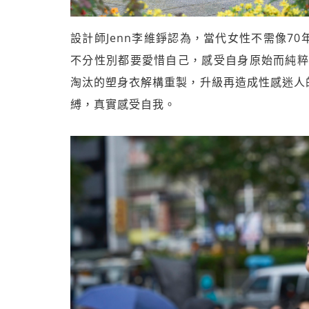
設計師Jenn李維錚認為，當代女性不需像7
不分性別都要愛惜自己，感受自身原始而純粹的
淘汰的塑身衣解構重製，升級再造成性感迷人
縛，真實感受自我。