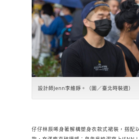
設計師Jenn李維錚。（圖／臺北時裝週）
仔仔林辰唏身著解構塑身衣款式裙裝，搭配以KC