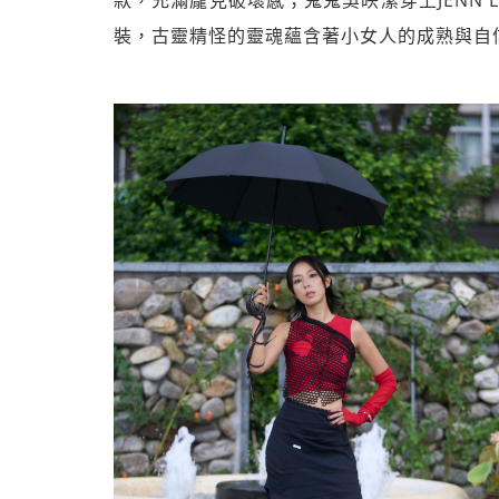
款，充滿龐克破壞感；鬼鬼吳映潔穿上JENN LEE
裝，古靈精怪的靈魂蘊含著小女人的成熟與自