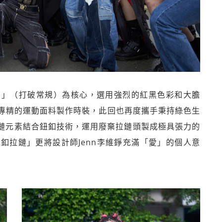
e Rules」（打破常規）為核心，選用強烈的紅黑色彩和大膽
專精的運動面料製作時裝，此回也再度攜手秉持綠色生
拉鏈元素結合鈕釦技術，運用廢棄拉鏈頭製成極具張力的
釦拉鏈」更將設計師Jenn李維錚充滿「愛」的個人意