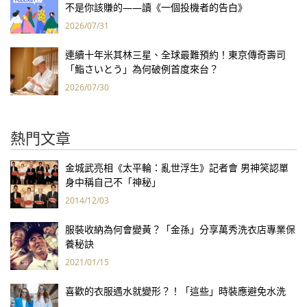
不是你該賺的——讀《一個投機者的告白》
2026/07/31
連續十年米其林三星、全球最難預約！東京傳奇壽司
「鮨さいとう」為何破例首度來台？
2026/07/30
熱門文章
金城武亮相《太平輪：亂世浮生》記者會 男神笑認單
身中稱自己不「神秘」
2014/12/03
服裝收納為何會變黃？「金孫」分享萬秀洗衣店專業保
養秘訣
2021/01/15
喜歡的衣服遇水就變形？！「這些」時裝應避免水洗