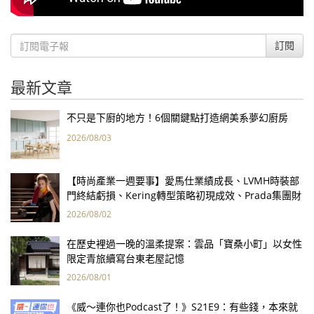
訂閱
最新文章
不只是下廚的地方！6個關鍵點打造網美系夢幻廚房
2026/08/03
【時尚產業一週要事】愛馬仕業績成長、LVMH時裝部
門終結虧損、Kering轉型策略初現成效、Prada集團財
報亮眼
2026/08/02
在歷史裡過一晚的溫柔提案：雲品「寶桑小町」以女性
限定青旅續寫台東老屋記憶
2026/08/01
《威～連你也Podcast了！》S21E9：有些錢，本來就