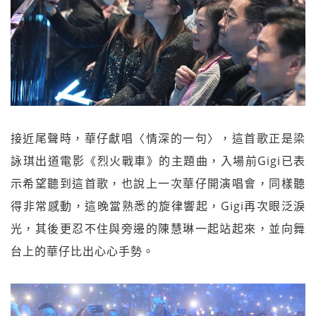
接近尾聲時，華仔獻唱〈情深的一句〉，這首歌正是梁
詠琪出道電影《烈火戰車》的主題曲，入場前Gigi已表
示希望聽到這首歌，也說上一次華仔開演唱會，同樣聽
得非常感動，這晚當熟悉的旋律響起，Gigi再次眼泛淚
光，其後更忍不住與旁邊的陳慧琳一起站起來，並向舞
台上的華仔比出心心手勢。