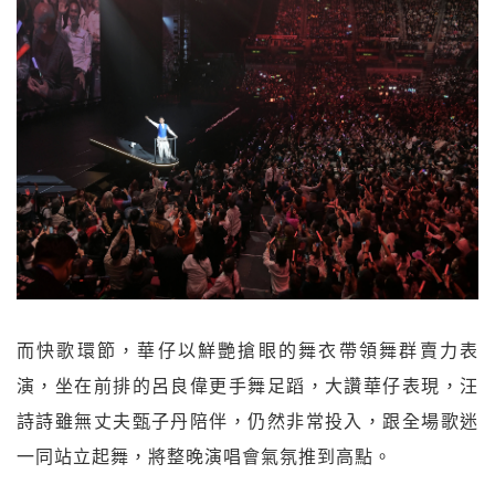
而快歌環節，華仔以鮮艷搶眼的舞衣帶領舞群賣力表
演，坐在前排的呂良偉更手舞足蹈，大讚華仔表現，汪
詩詩雖無丈夫甄子丹陪伴，仍然非常投入，跟全場歌迷
一同站立起舞，將整晚演唱會氣氛推到高點。