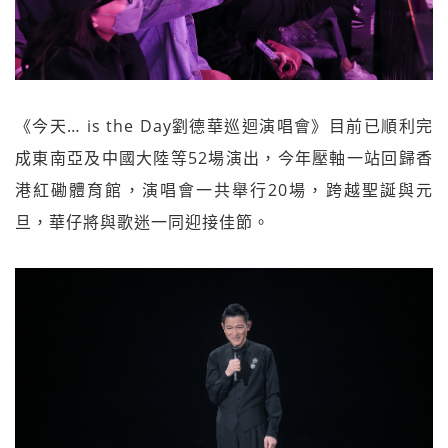
《今天… is the Day劉德華巡迴演唱會》目前已順利完
成東南亞及中國大陸等52場演出，今年壓軸一站回歸香
港紅磡體育館，演唱會一共舉行20場，跨越聖誕與元
旦，華仔將與歌迷一同迎接佳節。