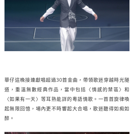
華仔這晚接連獻唱超過30首金曲，帶領歌迷穿越時光隧
道，重溫無數經典作品，當中包括〈情感的禁區〉和
〈如果有一天〉等耳熟能詳的粵語情歌。一首首旋律喚
起無限回憶，場內更不時響起大合唱，歌迷聽得如痴如
醉。