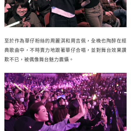
至於作為華仔粉絲的周麗淇和周吉佩，全晚也陶醉在經
典歌曲中，不時賣力地跟著華仔合唱，並對舞台效果讚
歎不已，被偶像舞台魅力震懾。