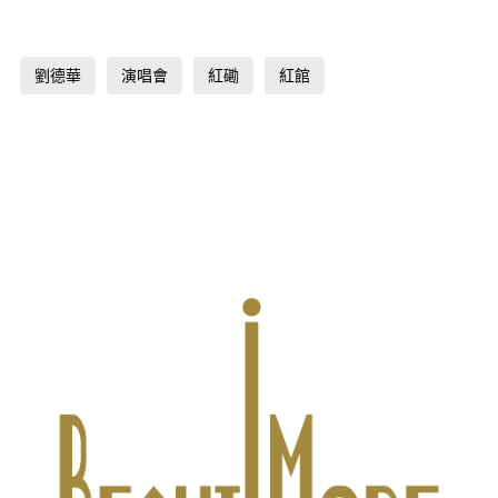
劉德華
演唱會
紅磡
紅館