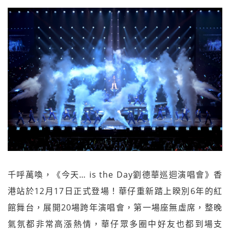
千呼萬喚，《今天… is the Day劉德華巡迴演唱會》香
港站於12月17日正式登場！華仔重新踏上睽別6年的紅
館舞台，展開20場跨年演唱會，第一場座無虛席，整晚
氣氛都非常高漲熱情，華仔眾多圈中好友也都到場支