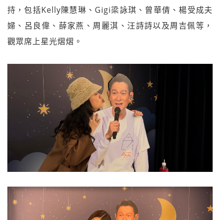
持，包括Kelly陳慧琳、Gigi梁詠琪、曾華倩、楊受成夫
婦、呂良偉、薛家燕、周麗淇、汪詩詩以及周吉佩等，
觀眾席上星光熠熠。