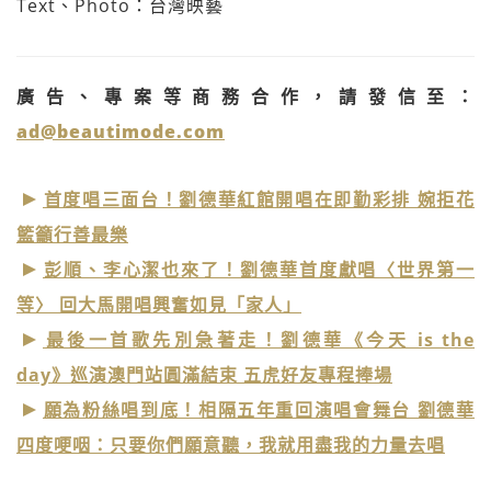
Text、Photo：台灣映藝
廣告、專案等商務合作，請發信至：
ad@beautimode.com
首度唱三面台！劉德華紅館開唱在即勤彩排 婉拒花
籃籲行善最樂
彭順、李心潔也來了！劉德華首度獻唱〈世界第一
等〉 回大馬開唱興奮如見「家人」
最後一首歌先別急著走！劉德華《今天 is the
day》巡演澳門站圓滿結束 五虎好友專程捧場
願為粉絲唱到底！相隔五年重回演唱會舞台 劉德華
四度哽咽：只要你們願意聽，我就用盡我的力量去唱