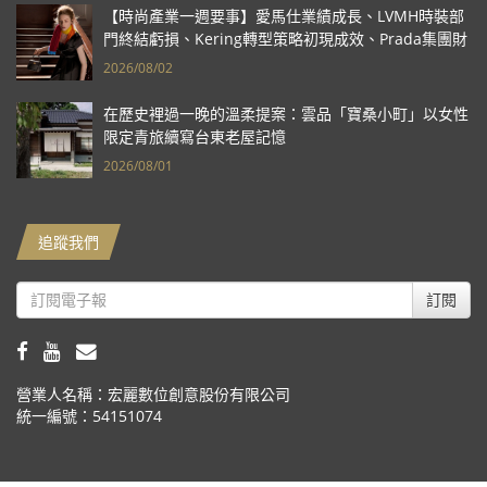
【時尚產業一週要事】愛馬仕業績成長、LVMH時裝部
門終結虧損、Kering轉型策略初現成效、Prada集團財
報亮眼
2026/08/02
在歷史裡過一晚的溫柔提案：雲品「寶桑小町」以女性
限定青旅續寫台東老屋記憶
2026/08/01
追蹤我們
訂閱
營業人名稱：宏麗數位創意股份有限公司
統一編號：54151074