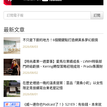
訂閱
最新文章
不只是下廚的地方！6個關鍵點打造網美系夢幻廚房
2026/08/03
【時尚產業一週要事】愛馬仕業績成長、LVMH時裝部
門終結虧損、Kering轉型策略初現成效、Prada集團財
報亮眼
2026/08/02
在歷史裡過一晚的溫柔提案：雲品「寶桑小町」以女性
限定青旅續寫台東老屋記憶
2026/08/01
《威～連你也Podcast了！》S21E9：有些錢，本來就