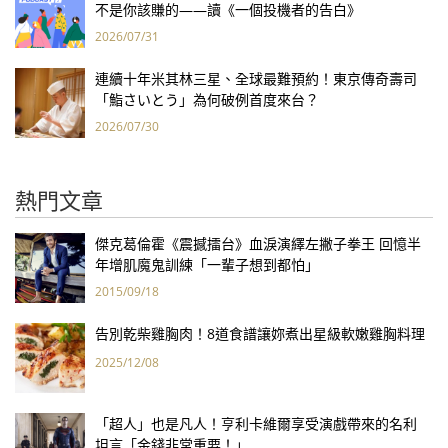
不是你該賺的——讀《一個投機者的告白》
2026/07/31
連續十年米其林三星、全球最難預約！東京傳奇壽司
「鮨さいとう」為何破例首度來台？
2026/07/30
熱門文章
傑克葛倫霍《震撼擂台》血淚演繹左撇子拳王 回憶半
年增肌魔鬼訓練「一輩子想到都怕」
2015/09/18
告別乾柴雞胸肉！8道食譜讓妳煮出星級軟嫩雞胸料理
2025/12/08
「超人」也是凡人！亨利卡維爾享受演戲帶來的名利
坦言「金錢非常重要！」