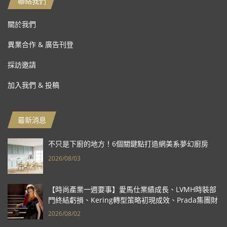
聯絡我們
關於我們
異業合作 & 廣告刊登
採訪邀請
加入我們 & 投稿
最新消息
不只是下廚的地方！6個關鍵點打造網美系夢幻廚房
2026/08/03
【時尚產業一週要事】愛馬仕業績成長、LVMH時裝部
門終結虧損、Kering轉型策略初現成效、Prada集團財
報亮眼
2026/08/02