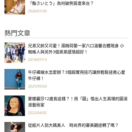
「鮨さいとう」為何破例首度來台？
2026/07/30
熱門文章
兄弟又帥又可愛！湯姆荷蘭一家六口溫馨合體現身 小
蜘蛛人與另外3個弟弟感情超好！
2018/07/13
牛仔褲縮水怎麼辦？3個超實用技巧讓妳輕鬆拯救心愛
牛仔褲！
2025/09/20
蒙娜麗莎12歲長這樣？！用「圓」悟出人生真理的圓滾
滾藝術家
2022/04/02
從紙片人到大碼美人 時尚界的審美觀逆轉了嗎？