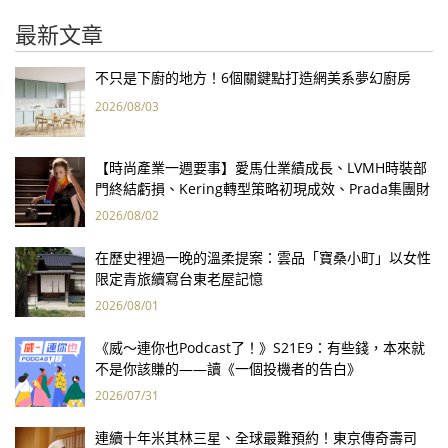
最新文章
不只是下廚的地方！6個關鍵點打造網美系夢幻廚房
2026/08/03
【時尚產業一週要事】愛馬仕業績成長、LVMH時裝部
門終結虧損、Kering轉型策略初現成效、Prada集團財
報亮眼
2026/08/02
在歷史裡過一晚的溫柔提案：雲品「寶桑小町」以女性
限定青旅續寫台東老屋記憶
2026/08/01
《威～連你也Podcast了！》S21E9：有些錢，本來就
不是你該賺的——讀《一個投機者的告白》
2026/07/31
連續十年米其林三星、全球最難預約！東京傳奇壽司