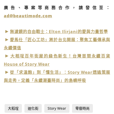
廣告、專案等商務合作，請發信至：
ad@beautimode.com
無濾鏡的自由戰士：Elton Ilirjani的愛與力量哲學
愛馬仕「匠心工坊」將於台北開展：聚焦工藝傳承與
永續價值
大稻埕百年街屋的綠色新生！台灣首間永續百貨
House of Story Wear
從「求溫飽」到「懂生活」：Story Wear透過策展
與走秀，定義「永續潮臺時尚」的島嶼呼吸
大稻埕
迪化街
Story Wear
零廢時尚