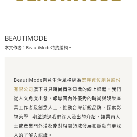
BEAUTIMODE
本文作者：BeautiMode特約編輯。
BeautiMode創意生活風格網為
宏麗數位創意股份
有限公司
旗下最具時尚商業知識的線上媒體，我們
從人文角度出發，報導國內外優秀的時尚與娛樂產
業工作者及創意人士，推動台灣新銳品牌，探索影
視美學…期望透過我們深入淺出的介紹，讓業內人
士或產業門外漢都能對相關領域發展和脈動有更深
入的了解與認識。