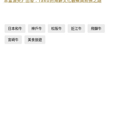
本當漁夫》出發：Taku的海鮮文化觀察與前進之路
日本和牛
神戶牛
松阪牛
近江牛
飛驒牛
宮崎牛
美食旅遊