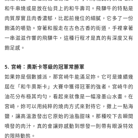
和牛串燒或是放在仙貝上的和牛壽司。飛驒牛的特點是
肉質厚實且肉香濃郁，比起前幾位的細膩，它多了一份
飽滿的嚼勁。穿著和服走在古色古香的街道，手裡拿著
一串滋滋作響的飛驒牛，這種行程才是真的有深度又有
飽足感。
5. 宮崎：奧斯卡等級的冠軍常勝軍
如果妳是個數據派，那宮崎牛能滿足妳。它可是連續幾
屆在「和牛奧斯卡」大賽中獲得冠軍的強者。宮崎牛的
油花分布極其均勻，看起來就像是一幅潑墨山水畫。在
宮崎，妳可以用純粹的燒肉方式來對待它，撒上一點海
鹽，讓高溫激發出它原始的油脂甜味。那種咬下去瞬間
噴發的肉汁，真的會讓妳感動到想發一則帶有眼淚特效
的限時動態。