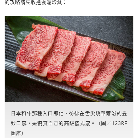
的攻略請先收進雲端珍藏：
日本和牛那種入口即化、彷彿在舌尖跳華爾滋的曼
妙口感，是犒賞自己的高級儀式感。（圖／123RF
圖庫）