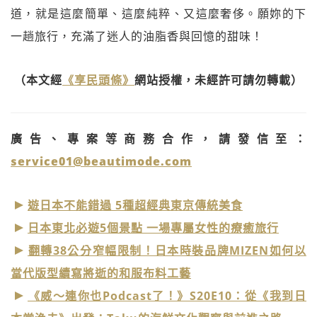
道，就是這麼簡單、這麼純粹、又這麼奢侈。願妳的下
一趟旅行，充滿了迷人的油脂香與回憶的甜味！
（本文經
《享民頭條》
網站授權，未經許可請勿轉載）
廣告、專案等商務合作，請發信至：
service01@beautimode.com
遊日本不能錯過 5種超經典東京傳統美食
日本東北必遊5個景點 一場專屬女性的療癒旅行
翻轉38公分窄幅限制！日本時裝品牌MIZEN如何以
當代版型續寫將逝的和服布料工藝
《威～連你也Podcast了！》S20E10：從《我到日