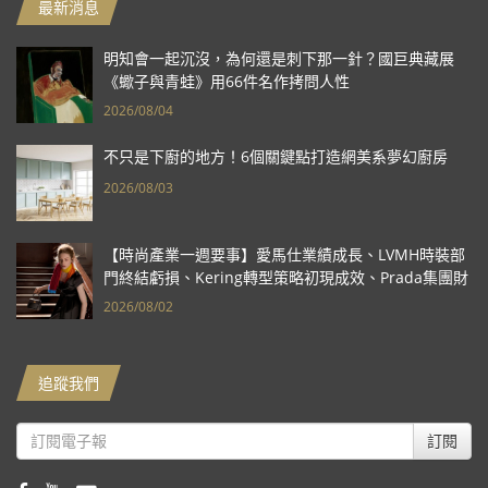
最新消息
明知會一起沉沒，為何還是刺下那一針？國巨典藏展
《蠍子與青蛙》用66件名作拷問人性
2026/08/04
不只是下廚的地方！6個關鍵點打造網美系夢幻廚房
2026/08/03
【時尚產業一週要事】愛馬仕業績成長、LVMH時裝部
門終結虧損、Kering轉型策略初現成效、Prada集團財
報亮眼
2026/08/02
追蹤我們
訂閱