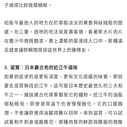
子過得比妳我還精緻。
松阪牛最迷人的地方在於那股淡淡的果香與絲絨般的甜
感。在三重，道地的吃法就是壽喜燒，看著那大片肉片
在醬汁中微微翻滾，裹上濃郁的蛋液送入口中，那種滿
足感會讓妳瞬間原諒這世界上的豬隊友。
3. 滋賀：日本最古老的近江牛滋味
如果妳追求的是更有深度、更有文化底蘊的味覺，那就
要去滋賀縣找近江牛。這可是日本歷史最悠久的三大和
牛之一，據說連古代將軍都是它的鐵粉。近江牛的油脂
熔點極低，即使是常溫下也會慢慢融化。它的口感圓
潤，不會讓妳覺得油膩得難以招架。來到滋賀，可以試
試看和牛刺身或握壽司，那種肉質的鮮甜與醋飯的微酸