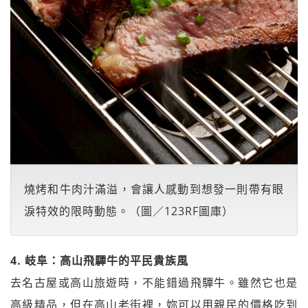
燒烤和牛肉汁滿溢，會讓人感動到想發一則帶有眼
淚特效的限時動態。（圖／123RF圖庫）
4. 岐阜：高山飛驒牛的平民貴族風
去名古屋或高山旅遊時，不能錯過飛驒牛。雖然它也是
高級精品，但在高山老街裡，妳可以用親民的價格吃到