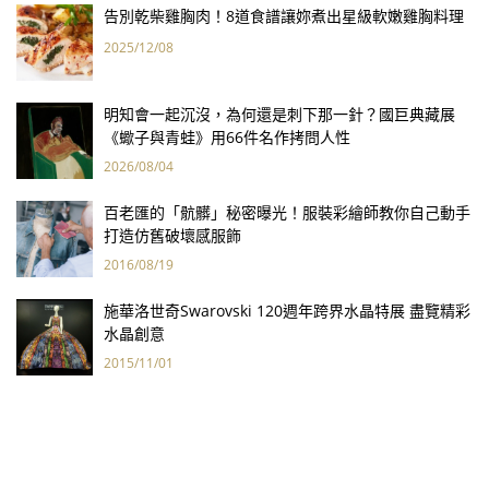
告別乾柴雞胸肉！8道食譜讓妳煮出星級軟嫩雞胸料理
2025/12/08
明知會一起沉沒，為何還是刺下那一針？國巨典藏展
《蠍子與青蛙》用66件名作拷問人性
2026/08/04
百老匯的「骯髒」秘密曝光！服裝彩繪師教你自己動手
打造仿舊破壞感服飾
2016/08/19
施華洛世奇Swarovski 120週年跨界水晶特展 盡覽精彩
水晶創意
2015/11/01