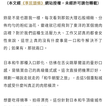
（本文經
《享民頭條》
網站授權，未經許可請勿轉載）
妳是不是也跟我一樣，每次看到那如大理石般細緻、分
佈均勻的粉紅油花，靈魂就已經飛到了東洋的某個燒肉
店裡？對於我們這種生活壓力大、工作又認真的都會女
性來說，這世上真的沒有什麼事是一口和牛解決不了
的；如果有，那就兩口。
日本和牛那種入口即化、彷彿在舌尖跳華爾滋的曼妙口
感，是犒賞自己的高級儀式感。這次直接把機票訂好，
規劃一場說走就走的「和牛朝聖之旅」，去這5個重點城
市感受什麼叫真正的肉慾橫流。
想要吃得精準、拍得漂亮，這份針對日本和牛頂級城市