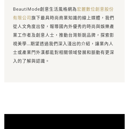
BeautiMode創意生活風格網為
宏麗數位創意股份
有限公司
旗下最具時尚商業知識的線上媒體，我們
從人文角度出發，報導國內外優秀的時尚與娛樂產
業工作者及創意人士，推動台灣新銳品牌，探索影
視美學…期望透過我們深入淺出的介紹，讓業內人
士或產業門外漢都能對相關領域發展和脈動有更深
入的了解與認識。