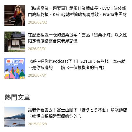
【時尚產業一週要事】愛馬仕業績成長、LVMH時裝部
門終結虧損、Kering轉型策略初現成效、Prada集團財
報亮眼
2026/08/02
在歷史裡過一晚的溫柔提案：雲品「寶桑小町」以女性
限定青旅續寫台東老屋記憶
2026/08/01
《威～連你也Podcast了！》S21E9：有些錢，本來就
不是你該賺的——讀《一個投機者的告白》
2026/07/31
熱門文章
讓我們看雲去！富士山腳下「ほうとう不動」烏龍麵店
卡哇伊白綿綿造型療癒你的心
2015/08/28