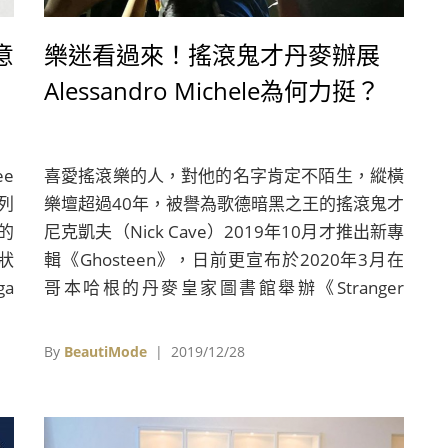
意
樂迷看過來！搖滾鬼才丹麥辦展
Alessandro Michele為何力挺？
ee
喜愛搖滾樂的人，對他的名字肯定不陌生，縱橫
列
樂壇超過40年，被譽為歌德暗黑之王的搖滾鬼才
的
尼克凱夫（Nick Cave）2019年10月才推出新專
網狀
輯《Ghosteen》，日前更宣布於2020年3月在
ga
哥本哈根的丹麥皇家圖書館舉辦《Stranger
度極
Than Kindness: The Nick Cave Exhibition》展
覽，由義大利精品品牌Gucci及丹麥基金會
By
BeautiMode
| 2019/12/28
Beckett-Fonden作為此次展覽主要贊助。