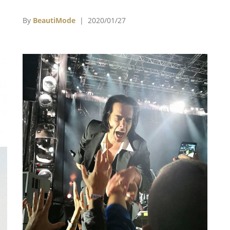
那
說，「其實有點慚愧，我並不是特別喜灣棒球的
衣
人，當時創業的契機其實跟家族背景有關。」
By
BeautiMode
| 2020/01/27