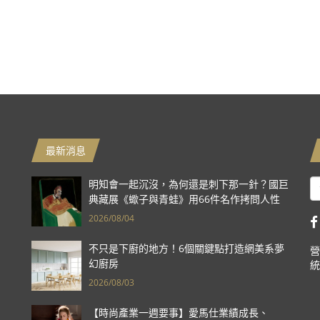
最新消息
明知會一起沉沒，為何還是刺下那一針？國巨
典藏展《蠍子與青蛙》用66件名作拷問人性
2026/08/04
不只是下廚的地方！6個關鍵點打造網美系夢
營
幻廚房
統
2026/08/03
【時尚產業一週要事】愛馬仕業績成長、