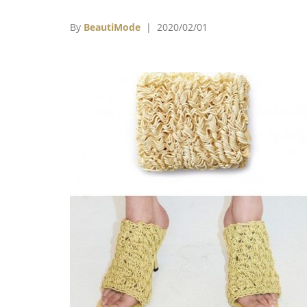
包衣服，打開來後第一個反應就是，『這衣服
麼醜也會有人買？』當下我就決定要自己設計
By
BeautiMode
| 2020/02/01
服了。」