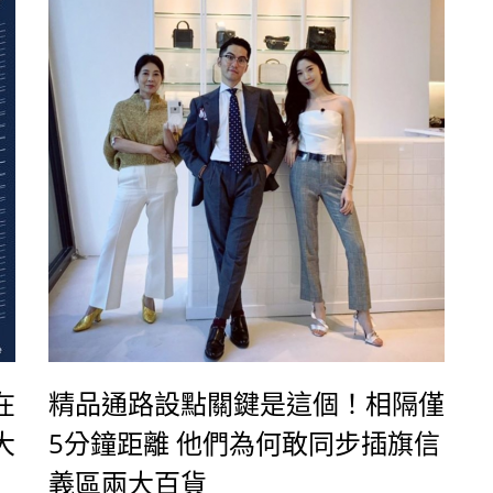
在
精品通路設點關鍵是這個！相隔僅
大
5分鐘距離 他們為何敢同步插旗信
義區兩大百貨