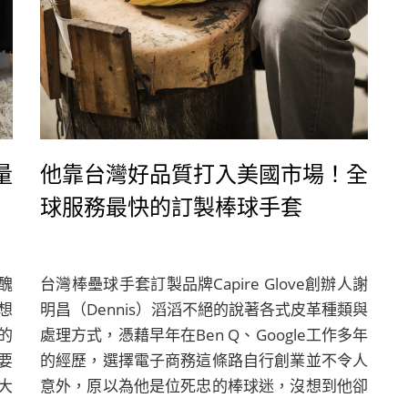
量
他靠台灣好品質打入美國市場！全
球服務最快的訂製棒球手套
醜
台灣棒壘球手套訂製品牌Capire Glove創辦人謝
想
明昌（Dennis）滔滔不絕的說著各式皮革種類與
的
處理方式，憑藉早年在Ben Q、Google工作多年
要
的經歷，選擇電子商務這條路自行創業並不令人
大
意外，原以為他是位死忠的棒球迷，沒想到他卻