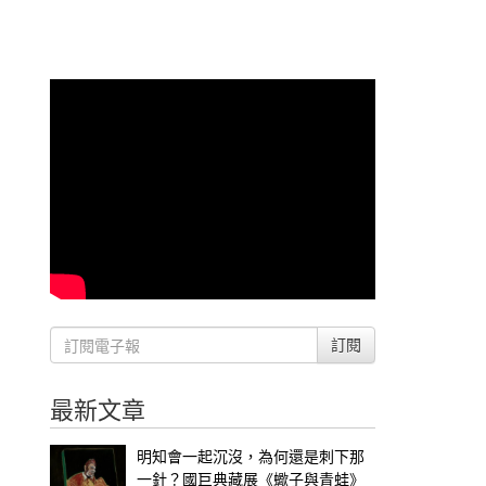
訂閱
最新文章
明知會一起沉沒，為何還是刺下那
一針？國巨典藏展《蠍子與青蛙》