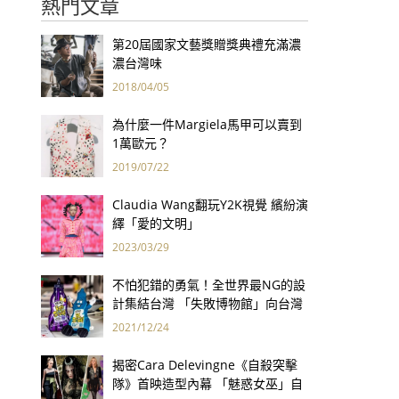
熱門文章
第20屆國家文藝獎贈獎典禮充滿濃
濃台灣味
2018/04/05
為什麼一件Margiela馬甲可以賣到
1萬歐元？
2019/07/22
Claudia Wang翻玩Y2K視覺 繽紛演
繹「愛的文明」
2023/03/29
不怕犯錯的勇氣！全世界最NG的設
計集結台灣 「失敗博物館」向台灣
徵求失敗產品！
2021/12/24
揭密Cara Delevingne《自殺突擊
隊》首映造型內幕 「魅惑女巫」自