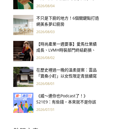
用66件名作拷問人性
2026/08/04
不只是下廚的地方！6個關鍵點打造
網美系夢幻廚房
2026/08/03
【時尚產業一週要事】愛馬仕業績
成長、LVMH時裝部門終結虧損、
Kering轉型策略初現成效、Prada
2026/08/02
集團財報亮眼
在歷史裡過一晚的溫柔提案：雲品
「寶桑小町」以女性限定青旅續寫
台東老屋記憶
2026/08/01
《威～連你也Podcast了！》
S21E9：有些錢，本來就不是你該
賺的——讀《一個投機者的告白》
2026/07/31