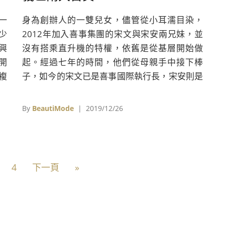
一
身為創辦人的一雙兒女，儘管從小耳濡目染，
少
2012年加入喜事集團的宋文與宋安兩兄妹，並
興
沒有搭乘直升機的特權，依舊是從基層開始做
開
起。經過七年的時間，他們從母親手中接下棒
複
子，如今的宋文已是喜事國際執行長，宋安則是
營運長。
By
BeautiMode
| 2019/12/26
4
下一頁
»