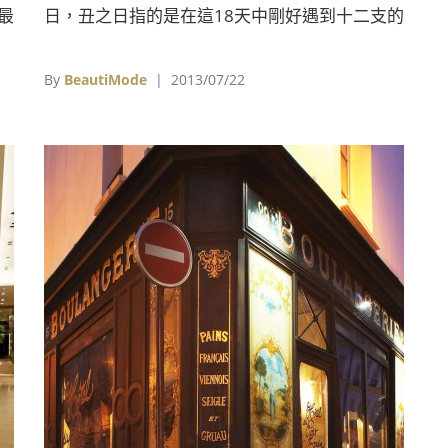
ly
最
日，丑之日指的是在這18天中剛好遇到十二支的
de
懂
丑日。 相傳在當時有間鰻魚店為了解決夏季鰻
of
讓
魚滯銷的問題，求教知名的本草學家暨發明家平
By
BeautiMode
| 2013/07/22
de
賀源內，因為當時的日本人相信在丑之日吃
s.
「U」發音的食物，能有助於身體強健，鰻魚的
日文unagi（うなぎ）也是「U」發音，因此平賀
先生說不妨在店裡張貼「今天是丑之日」的公告
來刺激買氣，因此就有了每到夏季的土用丑之日
要吃鰻魚的習