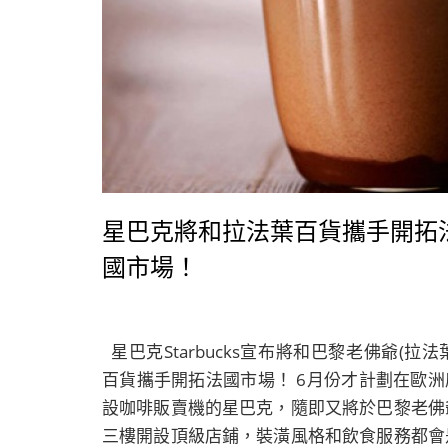
very well-known for its distinctive jersey
especially the yellow jersey (ti
classification), the green jersey (classificati
by points) and the polka-dot jersey (be
climber). But the question is: why the
colors? Because of sponsors! Indeed, wh
the first yellow jersey was designed in 191
the yellow color was chosen as a symbol 
星巴克將和拉法葉百貨攜手開拓
the L’Auto, the magazine that created Le To
國市場！
de France in 1903. In the same way, the gre
color refers to previous sponsor La Bel
Jardinière and the polka-dot jersey to Poulai
a chocolate brand. Le Tour de France is al
星巴克Starbucks宣布將和巴黎老佛爺(拉法
the occasion for admiring some beautif
百貨攜手開拓法國市場！ 6月份才計劃在歐洲
French landscapes and villages. Indeed, wi
設咖啡販賣機的星巴克，隨即又將於巴黎老佛
drones, the organizers show us spectacul
三樓開設頂級店鋪，裝潢風格和飲食服務都會