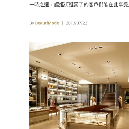
images on TV during the race! A typical
一時之選，讓逛街逛累了的客戶們能在此享受
French event French people love “Le Tour 
優質的休憩空間。 但擁有厚實咖啡文化，很
France”, that’s a fact. Each year, millions 
得品嚐好咖啡的法國人真的會因此買單嗎？就
By
BeautiMode
| 2013/07/22
French holidaymakers stand by the roadsi
我們拭目以待吧！！
to see, support and encourage the rider
Consequently, the public and the riders ar