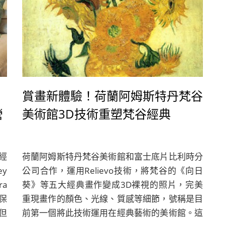
賞畫新體驗！荷蘭阿姆斯特丹梵谷
營
美術館3D技術重塑梵谷經典
經
荷蘭阿姆斯特丹梵谷美術館和富士底片比利時分
ey
公司合作，運用Relievo技術，將梵谷的《向日
ra
葵》等五大經典畫作變成3D裸視的照片，完美
，保
重現畫作的顏色、光線、質感等細節，號稱是目
但
前第一個將此技術運用在經典藝術的美術館。這