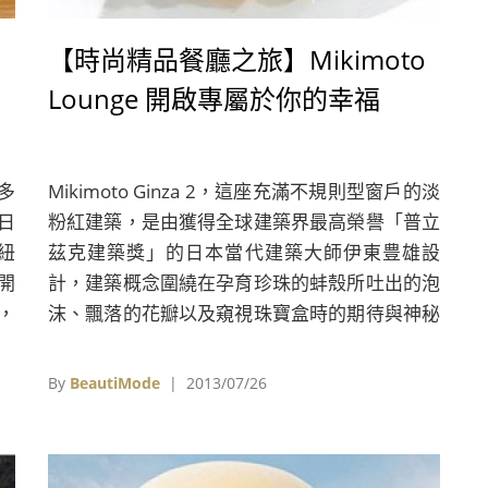
【時尚精品餐廳之旅】Mikimoto
Lounge 開啟專屬於你的幸福
多
Mikimoto Ginza 2，這座充滿不規則型窗戶的淡
日
粉紅建築，是由獲得全球建築界最高榮譽「普立
了紐
茲克建築獎」的日本當代建築大師伊東豊雄設
天開
計，建築概念圍繞在孕育珍珠的蚌殼所吐出的泡
，
沫、飄落的花瓣以及窺視珠寶盒時的期待與神秘
工
感。伊東豊雄採用創新的結構工法，在兩片鋼板
就會
間灌入混凝土形成建築外牆，由四片薄牆包裹形
By
BeautiMode
| 2013/07/26
過
成管狀結構系統支撐，所以建築內不需任何樑
藍色
柱，以九塊均質樓板分隔出樓層，而且可隨意開
到
窗，多層塗料使外牆看似毫無接縫，有了大師的