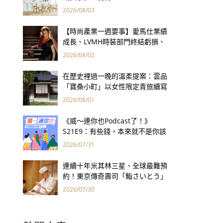
2026/08/03
【時尚產業一週要事】愛馬仕業績
成長、LVMH時裝部門終結虧損、
Kering轉型策略初現成效、Prada
2026/08/02
集團財報亮眼
在歷史裡過一晚的溫柔提案：雲品
「寶桑小町」以女性限定青旅續寫
台東老屋記憶
2026/08/01
《威～連你也Podcast了！》
S21E9：有些錢，本來就不是你該
賺的——讀《一個投機者的告白》
2026/07/31
連續十年米其林三星、全球最難預
約！東京傳奇壽司「鮨さいとう」
為何破例首度來台？
2026/07/30