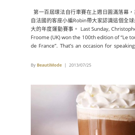
第一百屆環法自行車賽在上週日圓滿落幕，
自法國的客座小編Robin帶大家認識這個全球
大的年度運動賽事。 Last Sunday, Christoph
Froome (UK) won the 100th edition of “Le to
de France”. That’s an occasion for speaking
bit more deeply about the “the biggest annu
sporting event on the planet” (Froome
By
BeautiMode
| 2013/07/25
followed by 3.5 billion viewers across t
world (cumulative audience): what makes th
event so unique? A beautiful event Indee
the equipment and the jerseys of each te
are very well-designed and look go
together. It’s always amazing to see th
multicolored harmony, especially during t
team time trial. “La Grande Boucle” is al