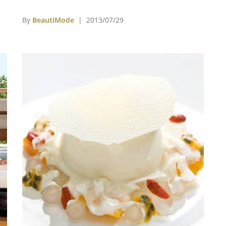
牌所
一批實驗性的畫作已經搶先在7/15在香港展出試
y響
水溫至8/4，未來將會把這技術用在美術館周邊
By
BeautiMode
| 2013/07/29
高
印刷品及教育用途。總是以獨特概念領先全球的
頂
梵谷美術館告訴我們，就算是博物館也需要創新
又
行銷才能穩健經營。
網
relstree/