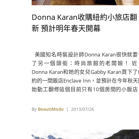
Donna Karan收購紐約小旅店翻
新 預計明年春天開幕
美國知名時裝設計師Donna Karan很快就要
了另一個頭銜：時尚旅館的老闆娘！ 近
Donna Karan和她的女兒Gabby Karan買下
約的一間飯店Enclave Inn，並預計在今年秋
始動工翻修這個目前只有10個房間的小飯店
以都會摩登的風格重新裝潢飯店內部空間，若
程進度順利的話，屬於Donna Karan的旅館
By
BeautiMode
| 2013/07/26
在明年春天正式開幕。 過去曾有媒體曝光
Donna Karan的住家，內部空間陳設，以深
為基調，再以木質和室內的植栽裝飾，讓人感