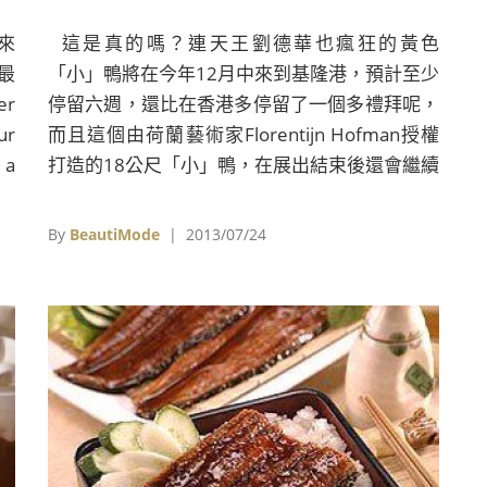
來
這是真的嗎？連天王劉德華也瘋狂的黃色
最
「小」鴨將在今年12月中來到基隆港，預計至少
er
停留六週，還比在香港多停留了一個多禮拜呢，
ur
而且這個由荷蘭藝術家Florentijn Hofman授權
 a
打造的18公尺「小」鴨，在展出結束後還會繼續
al
在基隆市定居耶！想看小鴨不用跑到國外去了～
),
喔耶！
By
BeautiMode
| 2013/07/24
he
is
d,
am
od
is
he
so