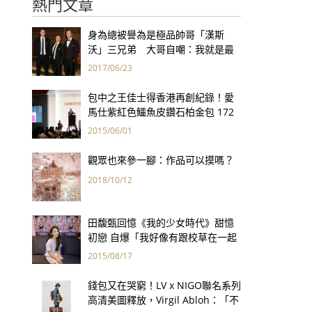
熱門文章
身為總被譽為是極品帥哥「漢斯
沃」三兄弟 大哥自嘲：我就是最
矮的那一個！
2017/06/23
包中之王佳士得香港再創紀錄！愛
馬仕紫紅色鱷魚皮鑽石柏金包 172
萬港幣創全球手袋拍賣最高價
2015/06/01
觀眾也來參一腳：作品可以摸嗎？
2018/10/12
田馥甄回憶《我的少女時代》甜憶
初戀 自爆「我好像有跟校草在一起
過！」
2015/08/17
錢包又在哭窮！LV x NIGO聯名系列
高清美圖釋放，Virgil Abloh：「不