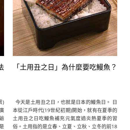
s,
me
on
st
se
en
9,
of
法
「土用丑之日」為什麼要吃鰻魚？
ur
en
le
n,
so
葉)
今天是土用丑之日，也就是日本的鰻魚日。 日
ul
廣
本從江戶時代(19世紀初期)開始，就有在夏季的
th
爺
土用丑之日吃鰻魚補充元氣度過炎熱夏季的習
ar
是
俗。土用指的是立春、立夏、立秋、立冬的前18