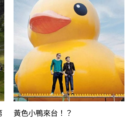
類
設計加持，Mikimoto Ginza 2在2005年12月開
幕後，也吸引了不少建築迷前來朝聖。越不規則
造型門進到建築內，旋轉樓梯໵
第
黃色小鴨來台！？