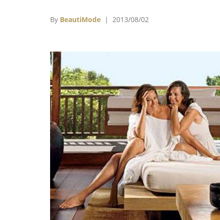
內裝則以Laura Ashley的風格打造，並以品
設計的家飾用品妝點。 儘管打著Laura Ashle
By
BeautiMode
| 2013/08/02
亮的招牌，但每晚房間的價格並沒有想像中的
不可攀，價錢從150英鎊起跳，最高的價錢為
級套房的500英鎊，這樣的價碼可以享受正宗
傳統的英國風情，你會想去體驗看看嗎？ 官
http://www.lauraashleyhotels.com/themano