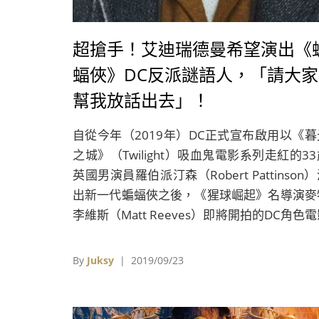
超搶手！艾迪瑞德曼希望演出《
蝠俠》DC反派謎語人，「請大家
幫我放話出去」！
自從今年（2019年）DC正式宣布啟用以《暮
之城》（Twilight）吸血鬼電影系列走紅的3
英國男演員羅伯派汀森（Robert Pattinson
出新一代蝙蝠俠之後，《猩球崛起》名導演麥
李維斯（Matt Reeves）即將開拍的DC角色
《蝙蝠俠》就備受矚目，究竟這一部電影會打
哪一位知名的蝙蝠俠反派呢？
By
Juksy
| 2019/09/23