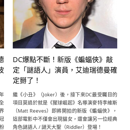
德
DC爆點不斷！新版《蝙蝠俠》敲
波
定「謎語人」演員，艾迪瑞德曼確
定掰了！
7年
繼《小丑》（Joker）後，接下來DC最受矚目的
全
項目莫過於就是《猩球崛起》名導演麥特李維斯
界
（Matt Reeves）即將開拍的新版《蝙蝠俠》，
冠
這部電影中不僅會出現貓女，還會讓另一位經典
粉
角色謎語人 / 謎天大聖（Riddler）登場！