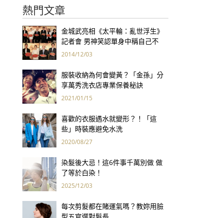
熱門文章
金城武亮相《太平輪：亂世浮生》
記者會 男神笑認單身中稱自己不
「神秘」
2014/12/03
服裝收納為何會變黃？「金孫」分
享萬秀洗衣店專業保養秘訣
2021/01/15
喜歡的衣服遇水就變形？！「這
些」時裝應避免水洗
2020/08/27
染髮後大忌！這6件事千萬別做 做
了等於白染！
2025/12/03
每次剪髮都在賭運氣嗎？教妳用臉
型五官選對髮長