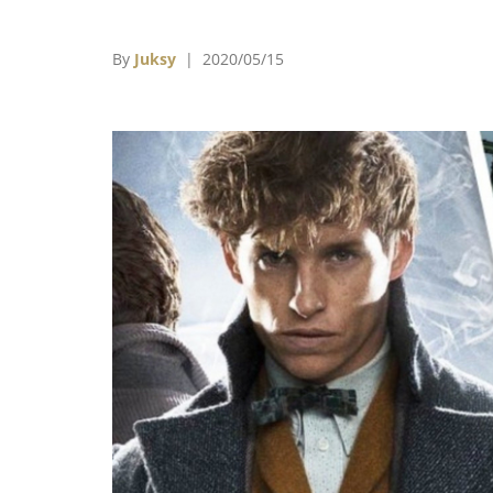
絲緊張，所幸羅琳後來表示自己已經藉由醫生
公的幫助重拾健康。身為過來人的羅琳也決定
By
Juksy
| 2020/05/15
全球待在家裡隔離防疫的大眾們貢獻出更多的
持力量，因此現在官網就發起了「哈利波特明
接力閱讀大賽」！