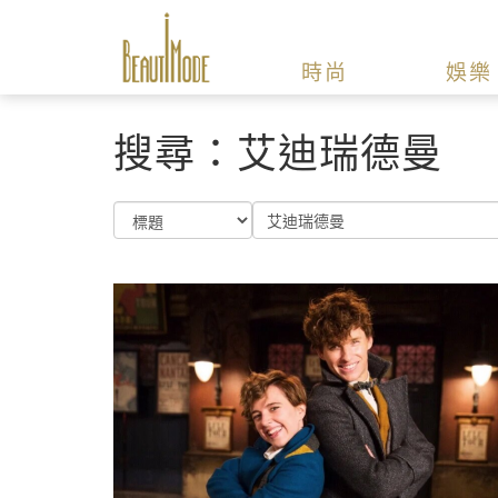
時尚
娛樂
搜尋：艾迪瑞德曼