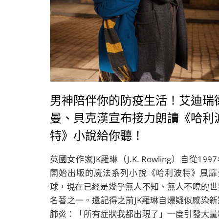
男神陪伴你的防疫生活！艾迪瑞
曼、貝克漢宣布接力朗讀《哈利
特》小說給你聽！
英國女作家JK羅琳（J.K. Rowling）自從199
開始出版的魔法系列小說《哈利波特》風靡
球，現在已經是幾乎無人不知、無人不曉的世
名著之一。還記得之前JK羅琳自爆疑似感染新
肺炎：「所有症狀我都出現了」一度引發大量