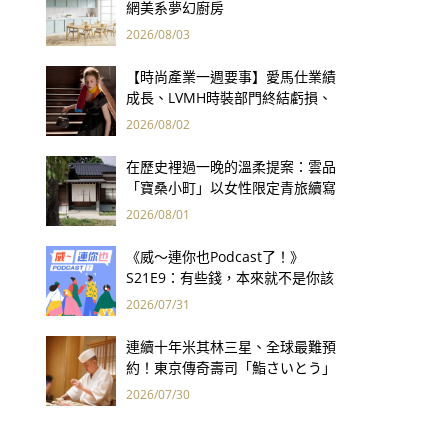
網美系夢幻廚房
2026/08/03
【時尚產業一週要事】愛馬仕業績
成長、LVMH時裝部門終結虧損、
Kering轉型策略初現成效、Prada
2026/08/02
集團財報亮眼
在歷史裡過一晚的溫柔提案：雲品
「寶桑小町」以女性限定青旅續寫
台東老屋記憶
2026/08/01
《威～連你也Podcast了！》
S21E9：有些錢，本來就不是你該
賺的——讀《一個投機者的告白》
2026/07/31
連續十年米其林三星、全球最難預
約！東京傳奇壽司「鮨さいとう」
為何破例首度來台？
2026/07/30