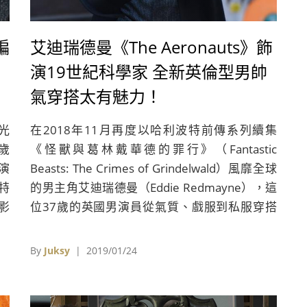
蝙
艾迪瑞德曼《The Aeronauts》飾
演19世紀科學家 全新英倫型男帥
氣穿搭太有魅力！
光
在2018年11月再度以哈利波特前傳系列續集
3歲
《怪獸與葛林戴華德的罪行》（Fantastic
）演
Beasts: The Crimes of Grindelwald）風靡全球
特
的男主角艾迪瑞德曼（Eddie Redmayne），這
電影
位37歲的英國男演員從氣質、戲服到私服穿搭
出
等，總是給人「英倫紳士型男」的印象。艾迪瑞
德曼本人也曾在訪問中笑說：「很多人都會不斷
By
Juksy
| 2019/01/24
追著我問，紐特的那些衣服、大衣外套到底是去
哪裡買的！」