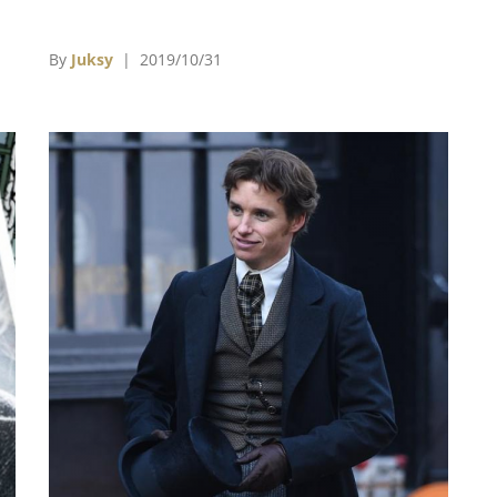
老
為
By
Juksy
| 2019/10/31
支
星