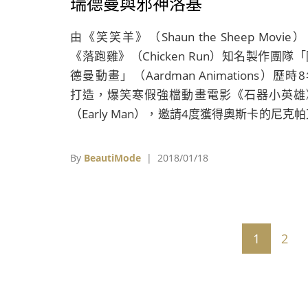
瑞德曼與邪神洛基
由《笑笑羊》（Shaun the Sheep Movie
《落跑雞》（Chicken Run）知名製作團隊
德曼動畫」（Aardman Animations）歷時
打造，爆笑寒假強檔動畫電影《石器小英雄
（Early Man），邀請4度獲得奧斯卡的尼克
（Nick Park）執導，並找來以《愛的萬物論
（The Theory of Everything）拿下奧斯卡
By
BeautiMode
| 2018/01/18
的艾迪瑞德曼（Eddie Redmayne）、英國
「邪神洛基」湯姆希德斯頓（To
Hiddleston），以及《冰與火之歌：權力遊
（Game of Thrones）中飾演狼家小妹「艾
1
2
史塔克」的梅西威廉斯（Maisie Williams）
配音。3位英國神級演員加盟獻聲，讓電影未
先轟動。