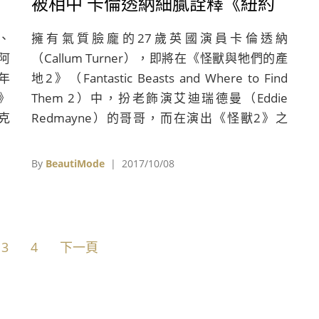
被相中 卡倫透納細膩詮釋《紐約
寂寞男孩》的人生課題！
）、
擁有氣質臉龐的27歲英國演員卡倫透納
「阿
（Callum Turner），即將在《怪獸與牠們的產
8年
地2》（Fantastic Beasts and Where to Find
》
Them 2）中，扮老飾演艾迪瑞德曼（Eddie
帕克
Redmayne）的哥哥，而在演出《怪獸2》之
》
前，他也在《紐約寂寞男孩》（The Only Living
影帝
Boy in New York）中挑大樑，與凱特貝琴薩
By
BeautiMode
| 2017/10/08
男神
（Kate Beckinsale）、傑夫布里吉（Jeff
m
Bridges）、皮爾斯布洛斯南（Pierce
戲》
Brosnan）和辛西亞尼克森（Cynthia Nixon）
莉亞
等多位知名演員比拼演技。
3
4
下一頁
擔綱
演