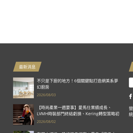
最新消息
不只是下廚的地方！6個關鍵點打造網美系夢
幻廚房
2026/08/03
【時尚產業一週要事】愛馬仕業績成長、
營
LVMH時裝部門終結虧損、Kering轉型策略初
統
現成效、Prada集團財報亮眼
2026/08/02