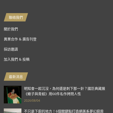
聯絡我們
關於我們
異業合作 & 廣告刊登
採訪邀請
加入我們 & 投稿
最新消息
明知會一起沉沒，為何還是刺下那一針？國巨典藏展
《蠍子與青蛙》用66件名作拷問人性
2026/08/04
不只是下廚的地方！6個關鍵點打造網美系夢幻廚房