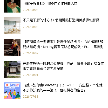
《蠍子與青蛙》用66件名作拷問人性
2026/08/04
不只是下廚的地方！6個關鍵點打造網美系夢幻廚房
2026/08/03
【時尚產業一週要事】愛馬仕業績成長、LVMH時裝部
門終結虧損、Kering轉型策略初現成效、Prada集團財
報亮眼
2026/08/02
在歷史裡過一晚的溫柔提案：雲品「寶桑小町」以女性
限定青旅續寫台東老屋記憶
2026/08/01
《威～連你也Podcast了！》S21E9：有些錢，本來就
不是你該賺的——讀《一個投機者的告白》
2026/07/31