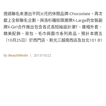
透過聯名來激出不同火花的休閒品牌:Chocoolate，再次
獻上全新聯名企劃，與洛杉磯街頭潮牌X-Large的女裝副
牌X-Girl合作推出包含各式長短袖設計潮T、連帽外套、
精美配飾、背包、毛巾與圍巾系列商品，預計本週五
（10月25日）於西門店、新光三越南西店及台北101 B1
的:Chocoolate門市正式販售，凡購買兩件或以
上:Chocoolate商品，內含任一件:Chocoolate x X-Girl的
By
BeautiMode
| 2013/10/22
單品滿4000元，則可免費獲贈本聯名系列的毛毯一條。
（長袖巧克力草莓印花T恤 NT$1959） （搖粒絨連帽拉
鏈外套 NT$5359） （短袖字母X-girl印花T恤
NT$1599） （短袖星星X-girl印花T恤 NT$1599） 照片
來源：:Chocoolate 延伸閱讀： 潮流品
牌:CHOCOOLATE聯名不斷 今秋個性穿搭好選擇