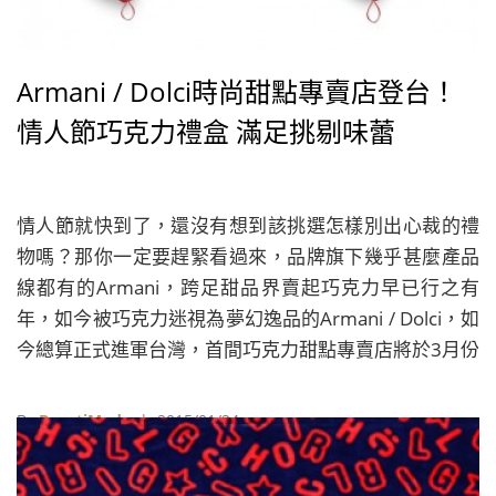
Armani / Dolci時尚甜點專賣店登台！
情人節巧克力禮盒 滿足挑剔味蕾
情人節就快到了，還沒有想到該挑選怎樣別出心裁的禮
物嗎？那你一定要趕緊看過來，品牌旗下幾乎甚麼產品
線都有的Armani，跨足甜品界賣起巧克力早已行之有
年，如今被巧克力迷視為夢幻逸品的Armani / Dolci，如
今總算正式進軍台灣，首間巧克力甜點專賣店將於3月份
空降台中城MOT CASA內，而搶在開幕前夕，品牌也率
先推出了6顆裝/14顆裝的情人節禮盒，除了經典綜合口
By
BeautiMode
| 2015/01/24
味巧克力外，特製心型Armani黑巧克力內餡搭配來自西
西里島的Primofior檸檬醬，讓你在舌尖享受酸甜滋味之