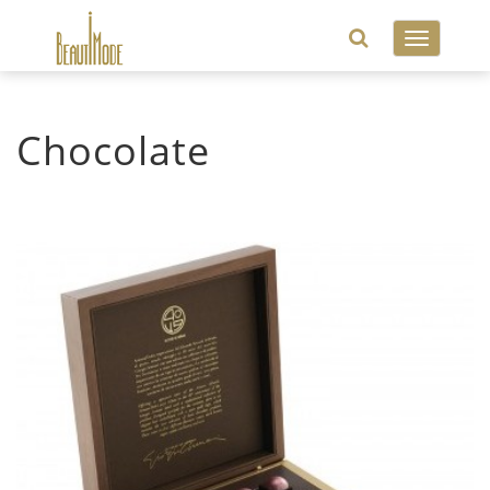
Toggle
navigatio
Chocolate