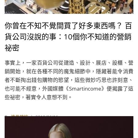
你曾在不知不覺間買了好多東西嗎？ 百
貨公司沒說的事：10個你不知道的營銷
祕密
事實上，一家百貨公司從建造、設計、展店、設櫃、營
銷開始，就在各種不同的魔鬼細節中，隱藏著能令消費
者不斷掏出錢包購物的慾望，這些微妙巧思也許刻意、
也可能不經意，外國媒體《Smartincome》便揭露了這
些祕密，著實令人意想不到。
By
遠見雜誌
| 2018/06/11