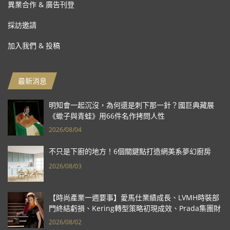
異業合作 & 廣告刊登
採訪邀請
加入我們 & 投稿
最新消息
明知會一起沉沒，為何還是刺下那一針？國巨典藏展
《蠍子與青蛙》用66件名作拷問人性
2026/08/04
不只是下廚的地方！6個關鍵點打造網美系夢幻廚房
2026/08/03
【時尚產業一週要事】愛馬仕業績成長、LVMH時裝部
門終結虧損、Kering轉型策略初現成效、Prada集團財
報亮眼
2026/08/02