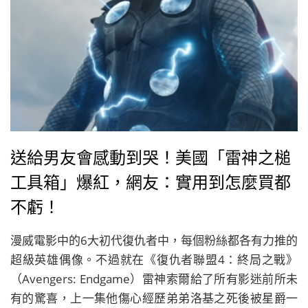
送給男友會感動到哭！美國「雷神之槌
工具箱」爆紅，網友：實用到怎麼買都
不虧！
漫威電影中的6大初代復仇者中，每個粉絲都各有力推的
超級英雄偶像。不過就在《復仇者聯盟4：終局之戰》
（Avengers: Endgame）雷神索爾給了所有影迷前所未
有的驚喜，上一集他傷心經歷弟弟洛基之死後被星爵一