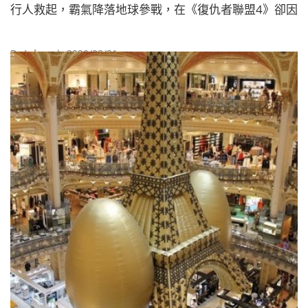
行人救起，霸氣降落地球參戰，在《復仇者聯盟4》卻因
為宇宙一半生命的消逝而自暴自棄變成「肥宅索爾」，
不過與美國隊長、鋼鐵人一起重新振作的他，以三巨頭
By
Juksy
| 2020/08/01
之姿對抗大魔王薩諾斯，你是否也忍不住想要擁有那把
連美隊都終於舉起的雷神之槌呢？