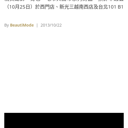
（10月25日）於西門店、新光三越南西店及台北101 B1
的:Chocoolate門市正式販售，凡購買兩件或以
上:Chocoolate商品，內含任一件:Chocoolate x X-Girl的
By
BeautiMode
| 2013/10/22
單品滿4000元，則可免費獲贈本聯名系列的毛毯一條。
（長袖巧克力草莓印花T恤 NT$1959） （搖粒絨連帽拉
鏈外套 NT$5359） （短袖字母X-girl印花T恤
NT$1599） （短袖星星X-girl印花T恤 NT$1599） 照片
來源：:Chocoolate 延伸閱讀： 潮流品
牌:CHOCOOLATE聯名不斷 今秋個性穿搭好選擇