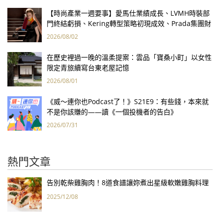
【時尚產業一週要事】愛馬仕業績成長、LVMH時裝部
門終結虧損、Kering轉型策略初現成效、Prada集團財
報亮眼
2026/08/02
在歷史裡過一晚的溫柔提案：雲品「寶桑小町」以女性
限定青旅續寫台東老屋記憶
2026/08/01
《威～連你也Podcast了！》S21E9：有些錢，本來就
不是你該賺的——讀《一個投機者的告白》
2026/07/31
熱門文章
告別乾柴雞胸肉！8道食譜讓妳煮出星級軟嫩雞胸料理
2025/12/08