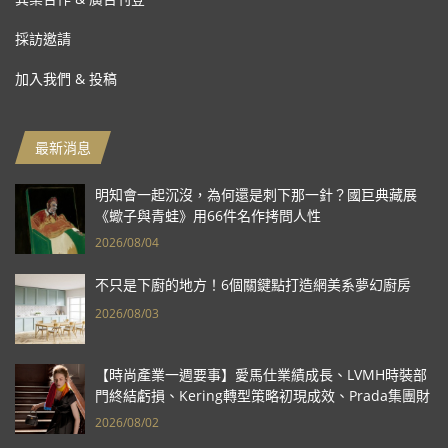
採訪邀請
加入我們 & 投稿
最新消息
明知會一起沉沒，為何還是刺下那一針？國巨典藏展
《蠍子與青蛙》用66件名作拷問人性
2026/08/04
不只是下廚的地方！6個關鍵點打造網美系夢幻廚房
2026/08/03
【時尚產業一週要事】愛馬仕業績成長、LVMH時裝部
門終結虧損、Kering轉型策略初現成效、Prada集團財
報亮眼
2026/08/02