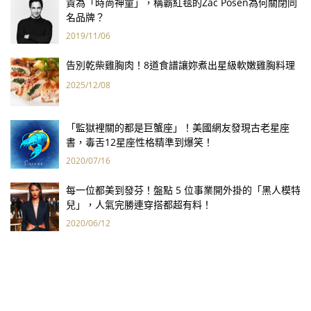
貴為「時尚神童」，稱霸紅毯的Zac Posen為何關閉同
名品牌？
2019/11/06
告別乾柴雞胸肉！8道食譜讓妳煮出星級軟嫩雞胸料理
2025/12/08
「監獄裡關的都是巨蟹座」！美國網友發現古老星座
書，毒舌12星座性格精準到爆笑！
2020/07/16
每一位都美到發芬！盤點 5 位事業開外掛的「黑人模特
兒」，人氣完勝連穿搭都超有料！
2020/06/12