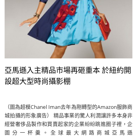
亞馬遜入主精品市場再砸重本 於紐約開
設超大型時尚攝影棚
（圖為超模Chanel Iman去年為剛轉型的Amazon服飾商
城拍攝的形象廣告） 精品事業的驚人利潤讓許多本身非
經營奢侈品製作和買賣起家的企業紛紛跳進圈子裡，企
圖分一杯羹。全球最大網路商城亞馬遜