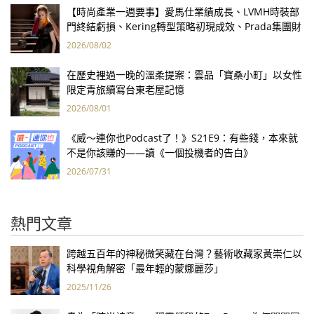
【時尚產業一週要事】愛馬仕業績成長、LVMH時裝部
門終結虧損、Kering轉型策略初現成效、Prada集團財
報亮眼
2026/08/02
在歷史裡過一晚的溫柔提案：雲品「寶桑小町」以女性
限定青旅續寫台東老屋記憶
2026/08/01
《威～連你也Podcast了！》S21E9：有些錢，本來就
不是你該賺的——讀《一個投機者的告白》
2026/07/31
熱門文章
跨越五百年的神秘微笑藏在台灣？藝術收藏家黃崇仁以
科學視角解密「最年輕的蒙娜麗莎」
2025/11/26