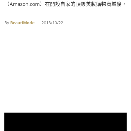
（Amazon.com）在開設自家的頂級美妝購物商城後，
這幾天又在紐約開設超大型的攝影棚，用來拍攝數位的
精品目錄。攝影棚內又分隔了26個區塊，可分頭執行攝
By
BeautiMode
| 2013/10/22
影工作，保守估計一天至少可以產出19,000幀視覺作
品，相當驚人。 從CEO Jeff Bezos的各式作為看來，亞
馬遜進軍奢侈品市場絕非偶然，畢竟做網路生意，賣一
本10元美金的書和1,000元美金的衣服，都是一樣的運
輸成本。手上除了擁有Amazon.com之外，他$