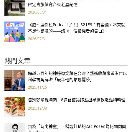
限定青旅續寫台東老屋記憶
2026/08/01
《威～連你也Podcast了！》S21E9：有些錢，本來就
不是你該賺的——讀《一個投機者的告白》
2026/07/31
熱門文章
跨越五百年的神秘微笑藏在台灣？藝術收藏家黃崇仁以
科學視角解密「最年輕的蒙娜麗莎」
2025/11/26
告別乾柴雞胸肉！8道食譜讓妳煮出星級軟嫩雞胸料理
2025/12/08
貴為「時尚神童」，稱霸紅毯的Zac Posen為何關閉同