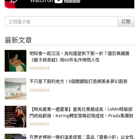
訂閱
最新文章
明知會一起沉沒，為何還是刺下那一針？國巨典藏展
《蠍子與青蛙》用66件名作拷問人性
2026/08/04
不只是下廚的地方！6個關鍵點打造網美系夢幻廚房
2026/08/03
【時尚產業一週要事】愛馬仕業績成長、LVMH時裝部
門終結虧損、Kering轉型策略初現成效、Prada集團財
報亮眼
2026/08/02
在歷史裡過一晚的溫柔提案：雲品「寶桑小町」以女性