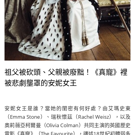
祖父被砍頭、父親被廢黜！《真寵》裡
被悲劇壟罩的安妮女王
安妮女王是誰？當她的閨密有何好處？由艾瑪史東
（Emma Stone）、瑞秋懷茲（Rachel Weisz），以及
奧莉薇亞柯爾曼（Olivia Colman）共同主演的英國歷史
電影《真寵》（The Favourite），講述18世紀初體弱多