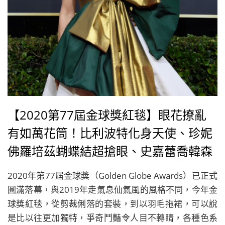
【2020第77屆金球獎紅毯】眼花撩亂
有如萬花筒！比利波特化身天使、珍妮
佛羅培茲蝴蝶結超搶眼、史嘉蕾喬韓森
深V禮服展性感
2020年第77屆金球獎（Golden Globe Awards）已正式
圓滿落幕，與2019年走氣息仙氣風的風格不同，今年金
球獎紅毯，從剪裁俐落的套裝，到以羽毛拖裙，可以說
是比以往更加獨特，爭奇鬥豔令人目不轉睛，各種色系