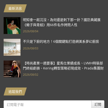
最新消息
明知會一起沉沒，為何還是刺下那一針？國巨典藏展
《蠍子與青蛙》用66件名作拷問人性
2026/08/04
不只是下廚的地方！6個關鍵點打造網美系夢幻廚房
2026/08/03
【時尚產業一週要事】愛馬仕業績成長、LVMH時裝部
門終結虧損、Kering轉型策略初現成效、Prada集團財
報亮眼
2026/08/02
追蹤我們
訂閱