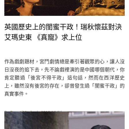
英國歷史上的閨蜜干政！瑞秋懷茲對決
艾瑪史東 《真寵》求上位
作為戲劇題材，宮鬥劇情總是牽引著觀眾的心，讓人沒
日沒夜的追下去，先不論戲裡演的是中國哪個朝代，你
肯定聽過「後宮不得干政」這句話，然而在西洋歷史
上，雖然沒有後宮的存在，卻曾發生過「閨蜜干政」的
真實事件。
By
BeautiMode
| 2018/10/06