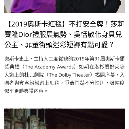
【2019奧斯卡紅毯】不打安全牌！莎莉
賽隆Dior禮服展氣勢、吳恬敏化身貝兒
公主、菲董街頭迷彩短褲有點可愛？
奧斯卡史上，主持人二度從缺的2019年第91屆奧斯卡頒
獎典禮（The Academy Awards）如期在洛杉磯好萊塢
大道上的杜比劇院（The Dolby Theater）揭開序幕，入
圍者與賓客紛紛踏上紅毯，爭奇鬥豔不分性別，吸睛度
似乎更勝典禮內容。
By
BeautiMode
| 2019/02/25