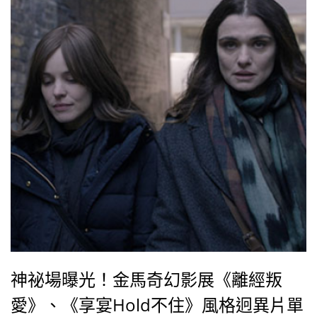
神祕場曝光！金馬奇幻影展《離經叛
愛》、《享宴Hold不住》風格迥異片單