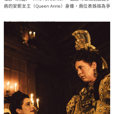
病的安妮女王（Queen Anne）身邊，兩位表姊妹為爭
奪她的寵愛而上演心機戲碼，電影以細膩深刻又不失幽
默手法，呈現女性之間的情感糾葛與背後錯綜複雜的政
By
BeautiMode
| 2019/01/15
治角力，自亮相以來不僅襲捲各大國際影展，三位實力
派女星同框飆戲更是令人大呼過癮！