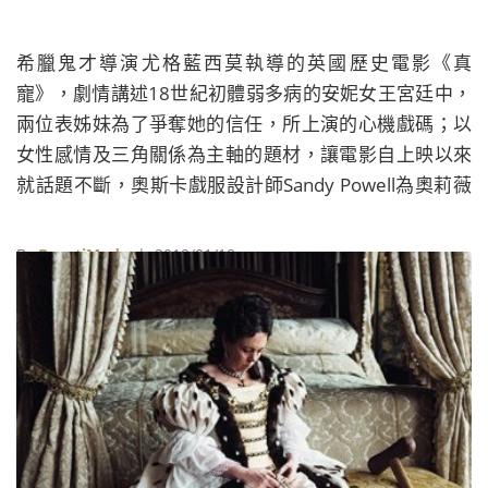
希臘鬼才導演尤格藍西莫執導的英國歷史電影《真
寵》，劇情講述18世紀初體弱多病的安妮女王宮廷中，
兩位表姊妹為了爭奪她的信任，所上演的心機戲碼；以
女性感情及三角關係為主軸的題材，讓電影自上映以來
就話題不斷，奧斯卡戲服設計師Sandy Powell為奧莉薇
亞柯爾曼、瑞秋懷茲與艾瑪史東所設計的戲服，搭配美
麗的復古場景，更讓電影光從劇照就顯得與眾不同。
By
BeautiMode
| 2019/01/18