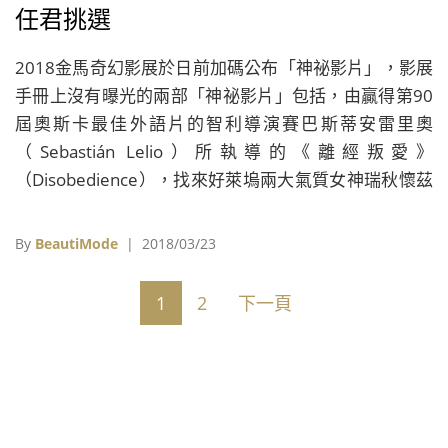
任君挑選
2018金馬奇幻影展於日前加碼公布「神祕影片」，影展
手冊上沒有曝光的兩部「神祕影片」包括，由贏得第90
屆奧斯卡最佳外語片的智利導演賽巴斯蒂安雷里奧
（Sebastián Lelio）所執導的《離經叛愛》
（Disobedience），找來好萊塢兩大氣質女神瑞秋懷茲
（Rachel Weisz）與瑞秋麥亞當斯（Rachel
McAdams），兩位瑞秋在片中大談禁忌戀情。
By
BeautiMode
| 2018/03/23
1
2
下一頁