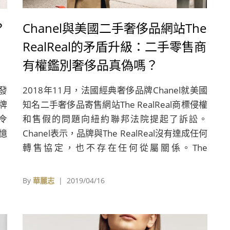
？
Chanel與美國二手奢侈品網站The
RealReal的矛盾升級：二手零售商
有權鑑別奢侈品真偽嗎？
新發
2018年11月，法國經典奢侈品牌Chanel就美國
牌
知名二手奢侈品寄售網站The RealReal商標侵權
令
和售假的問題向紐約聯邦法院提起了訴訟。
憶
Chanel表示，品牌與The RealReal沒有達成任何
轉售協定，也不存在任何從屬關係。The
RealReal的廣告和市場行銷方式讓消費者誤以為
其轉售行為獲得了Chanel的批准，但其實只是用
By
華麗志
| 2019/04/16
這種似是而非的推銷方式吸引更多的消費者而
已。