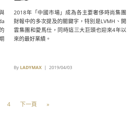
與
2018年「中國市場」成為各主要奢侈時尚集團
a
財報中的多次提及的關鍵字，特別是LVMH、開
的
雲集團和愛馬仕，同時這三大巨頭也迎來4年以
期
來的最好業績。
By
LADYMAX
| 2019/04/03
4
下一頁
»