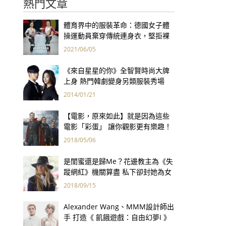
熱門文章
體育界中的服裝革命：德國女子體
操運動員棄穿傳統連身衣，堅拒裸
露成性幻想對象
2021/06/05
《來自星星的你》全智賢時尚大牌
上身 熱門韓劇變身另類服裝秀場
2014/01/21
【電影，原來如此】就是因為這些
電影「彩蛋」 讓你觀影更有樂趣！
2018/05/06
是閨蜜還是歸Me？花邊教主為《失
蹤網紅》機關算盡 私下卻封她為女
版萊恩雷諾斯
2018/09/15
Alexander Wang、MMM設計師出
手 打造《 飢餓遊戲：自由幻夢I 》