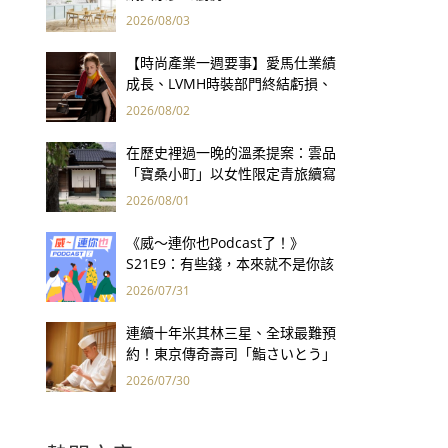
2026/08/03
【時尚產業一週要事】愛馬仕業績
成長、LVMH時裝部門終結虧損、
Kering轉型策略初現成效、Prada
2026/08/02
集團財報亮眼
在歷史裡過一晚的溫柔提案：雲品
「寶桑小町」以女性限定青旅續寫
台東老屋記憶
2026/08/01
《威～連你也Podcast了！》
S21E9：有些錢，本來就不是你該
賺的——讀《一個投機者的告白》
2026/07/31
連續十年米其林三星、全球最難預
約！東京傳奇壽司「鮨さいとう」
為何破例首度來台？
2026/07/30