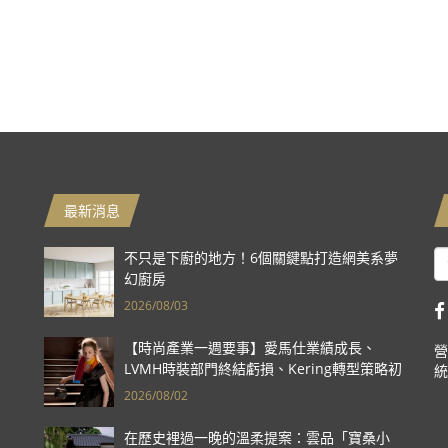
最新消息
不只是下廚的地方！6個關鍵點打造網美系夢
幻廚房
2026/08/03
【時尚產業一週要事】愛馬仕業績成長、
營
LVMH時裝部門終結虧損、Kering轉型策略初
統
現成效、Prada集團財報亮眼
2026/08/02
在歷史裡過一晚的溫柔提案：雲品「寶桑小