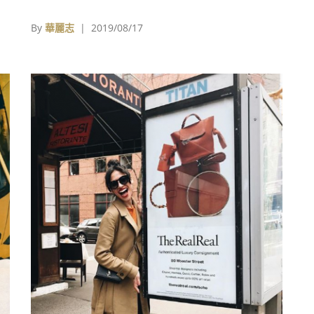
飾不僅在價值層面會受到影響，而且在創意和製
造層面的「基因」也將有所折損。
By
華麗志
| 2019/08/17