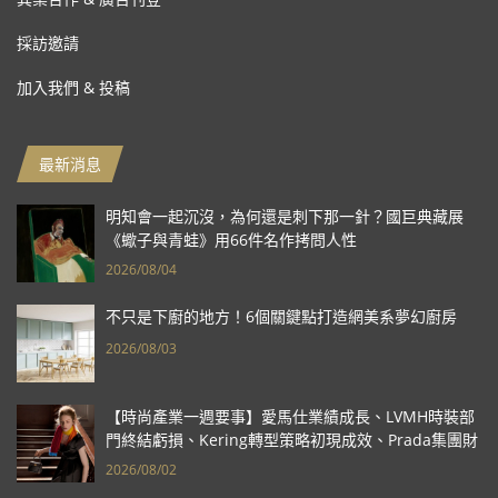
採訪邀請
加入我們 & 投稿
最新消息
明知會一起沉沒，為何還是刺下那一針？國巨典藏展
《蠍子與青蛙》用66件名作拷問人性
2026/08/04
不只是下廚的地方！6個關鍵點打造網美系夢幻廚房
2026/08/03
【時尚產業一週要事】愛馬仕業績成長、LVMH時裝部
門終結虧損、Kering轉型策略初現成效、Prada集團財
報亮眼
2026/08/02