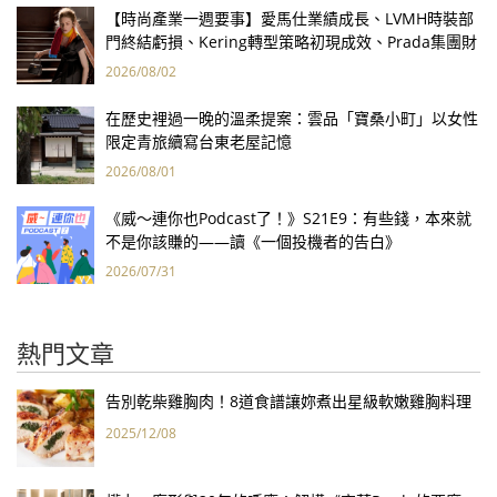
【時尚產業一週要事】愛馬仕業績成長、LVMH時裝部
門終結虧損、Kering轉型策略初現成效、Prada集團財
報亮眼
2026/08/02
在歷史裡過一晚的溫柔提案：雲品「寶桑小町」以女性
限定青旅續寫台東老屋記憶
2026/08/01
《威～連你也Podcast了！》S21E9：有些錢，本來就
不是你該賺的——讀《一個投機者的告白》
2026/07/31
熱門文章
告別乾柴雞胸肉！8道食譜讓妳煮出星級軟嫩雞胸料理
2025/12/08