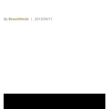
By
BeautiMode
| 2013/09/11