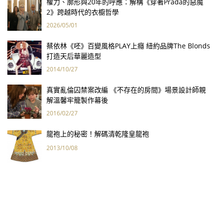
權力、廓形與20年的呼應：解構《穿著Prada的惡魔
2》跨越時代的衣櫥哲學
2026/05/01
蔡依林《呸》百變風格PLAY上癮 紐約品牌The Blonds
打造天后華麗造型
2014/10/27
真實亂倫囚禁案改編 《不存在的房間》場景設計師親
解溫馨牢籠製作幕後
2016/02/27
龍袍上的秘密！解碼清乾隆皇龍袍
2013/10/08