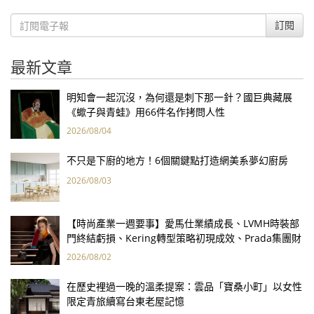
訂閱
最新文章
明知會一起沉沒，為何還是刺下那一針？國巨典藏展
《蠍子與青蛙》用66件名作拷問人性
2026/08/04
不只是下廚的地方！6個關鍵點打造網美系夢幻廚房
2026/08/03
【時尚產業一週要事】愛馬仕業績成長、LVMH時裝部
門終結虧損、Kering轉型策略初現成效、Prada集團財
報亮眼
2026/08/02
在歷史裡過一晚的溫柔提案：雲品「寶桑小町」以女性
限定青旅續寫台東老屋記憶