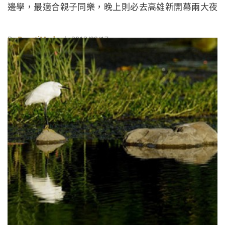
邊學，最適合親子同樂，晚上則必去高雄新開幕兩大夜
市嘗鮮。最後一天到大自然踏踏青，位於左營的洲仔濕
地公園、蓮池潭風景區和孔廟，三者相連，一次玩遍！
By
BeautiMode
| 2013/09/17
打狗鐵道故事館 捷運西子灣站旁的「打狗鐵道故事
館」，是高雄的第一個火車站，這裡保留許多舊型號列
車，以前的辦公室、站長室也開放民眾入內參觀，並在
牆上以生動的圖ă