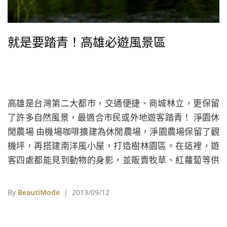
就是要踏青！高雄必遊風景區
高雄是台灣第二大都市，交通便捷、商城林立，更保留
了許多自然風景，最適合市民或外地遊客踏青！ 淨園休
閒農場 由機場咖啡擴建為休閒農場，淨園農場保留了觀
機坪，再搭建南洋風小屋，打造樹林園區。在這裡，遊
客四處都能見到動物的身影，並販賣牧草、紅蘿蔔等供
遊客餵食小動物，其中又以可愛的草泥馬最受歡迎，另
外還有「旋轉真馬」讓人體驗騎馬的樂趣！ 地址：高雄
By
BeautiMode
| 2013/09/12
市小港區明聖街135巷10弄12號 電話:07- 793 2223 營
業時間：10:00-00:00，全年無休。 門票收費：全票200