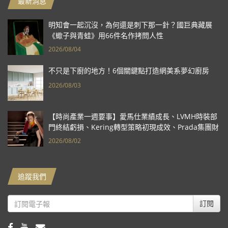
最新消息
明知會一起沉沒，為何還是刺下那一針？國巨典藏展
《蠍子與青蛙》用66件名作拷問人性
2026/08/04
不只是下廚的地方！6個關鍵點打造網美系夢幻廚房
2026/08/03
【時尚產業一週要事】愛馬仕業績成長、LVMH時裝部
門終結虧損、Kering轉型策略初現成效、Prada集團財
報亮眼
2026/08/02
追蹤我們
訂閱