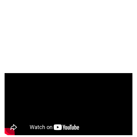
元，半票100元。 【點此進入「淨園農場」官方網站】
澄清湖 澄清湖為高雄第一大湖，可分為「三橋」