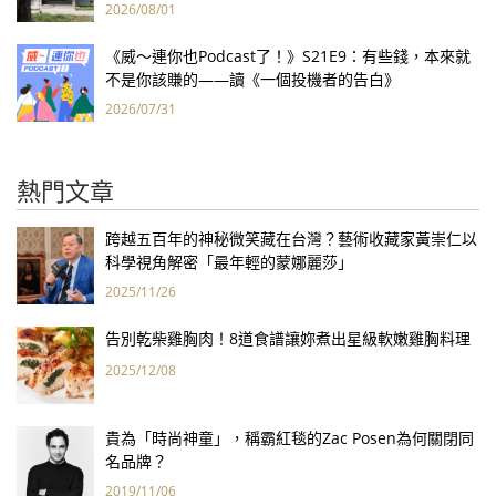
2026/08/01
《威～連你也Podcast了！》S21E9：有些錢，本來就
不是你該賺的——讀《一個投機者的告白》
2026/07/31
熱門文章
跨越五百年的神秘微笑藏在台灣？藝術收藏家黃崇仁以
科學視角解密「最年輕的蒙娜麗莎」
2025/11/26
告別乾柴雞胸肉！8道食譜讓妳煮出星級軟嫩雞胸料理
2025/12/08
貴為「時尚神童」，稱霸紅毯的Zac Posen為何關閉同
名品牌？
2019/11/06