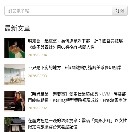
訂閱
最新文章
明知會一起沉沒，為何還是刺下那一針？國巨典藏展
《蠍子與青蛙》用66件名作拷問人性
2026/08/04
不只是下廚的地方！6個關鍵點打造網美系夢幻廚房
2026/08/03
【時尚產業一週要事】愛馬仕業績成長、LVMH時裝部
門終結虧損、Kering轉型策略初現成效、Prada集團財
報亮眼
2026/08/02
在歷史裡過一晚的溫柔提案：雲品「寶桑小町」以女性
限定青旅續寫台東老屋記憶