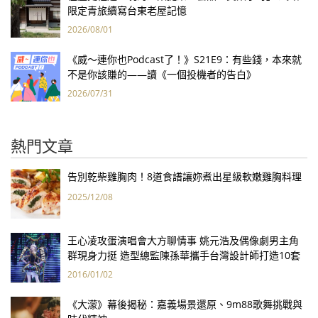
限定青旅續寫台東老屋記憶
2026/08/01
《威～連你也Podcast了！》S21E9：有些錢，本來就
不是你該賺的——讀《一個投機者的告白》
2026/07/31
熱門文章
告別乾柴雞胸肉！8道食譜讓妳煮出星級軟嫩雞胸料理
2025/12/08
王心凌攻蛋演唱會大方聊情事 姚元浩及偶像劇男主角
群現身力挺 造型總監陳孫華攜手台灣設計師打造10套
華服
2016/01/02
《大濛》幕後揭秘：嘉義場景還原、9m88歌舞挑戰與