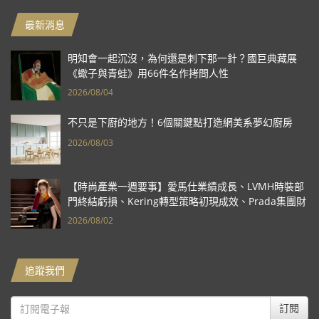
最新消息
明知會一起沉沒，為何還是刺下那一針？國巨典藏展
《蠍子與青蛙》用66件名作拷問人性
2026/08/04
不只是下廚的地方！6個關鍵點打造網美系夢幻廚房
2026/08/03
【時尚產業一週要事】愛馬仕業績成長、LVMH時裝部
門終結虧損、Kering轉型策略初現成效、Prada集團財
報亮眼
2026/08/02
追蹤我們
訂閱