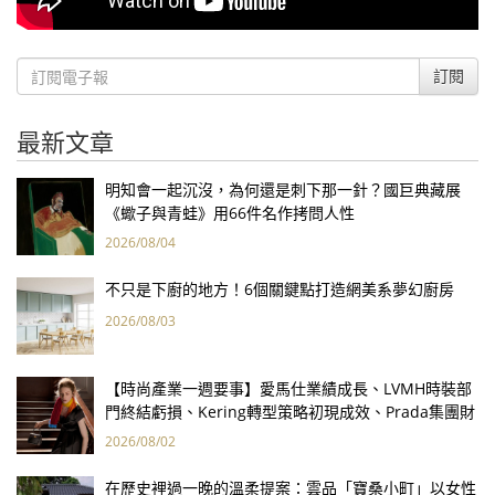
訂閱
最新文章
明知會一起沉沒，為何還是刺下那一針？國巨典藏展
《蠍子與青蛙》用66件名作拷問人性
2026/08/04
不只是下廚的地方！6個關鍵點打造網美系夢幻廚房
2026/08/03
【時尚產業一週要事】愛馬仕業績成長、LVMH時裝部
門終結虧損、Kering轉型策略初現成效、Prada集團財
報亮眼
2026/08/02
在歷史裡過一晚的溫柔提案：雲品「寶桑小町」以女性