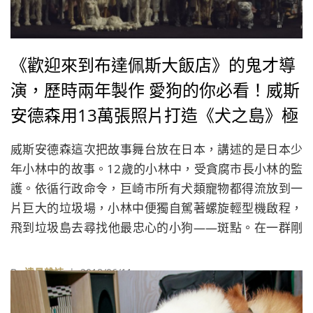
《歡迎來到布達佩斯大飯店》的鬼才導
演，歷時兩年製作 愛狗的你必看！威斯
安德森用13萬張照片打造《犬之島》極
致
威斯安德森這次把故事舞台放在日本，講述的是日本少
年小林中的故事。12歲的小林中，受貪腐市長小林的監
護。依循行政命令，巨崎市所有犬類寵物都得流放到一
片巨大的垃圾場，小林中便獨自駕著螺旋輕型機啟程，
飛到垃圾島去尋找他最忠心的小狗——斑點。在一群剛
認識的狗狗雜牌軍協助下，展開一趟將決定整個巨崎市
未來命運的驚人旅程。
By
遠見雜誌
| 2018/06/11