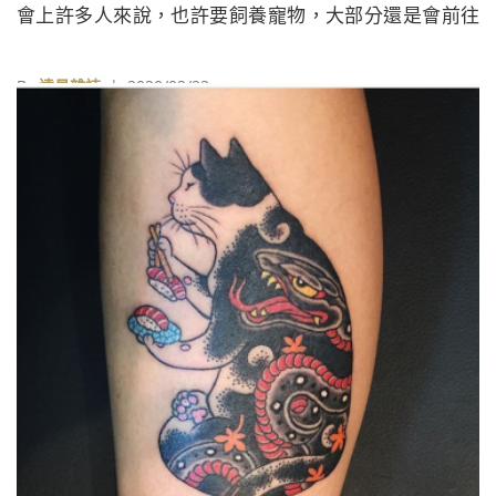
會上許多人來說，也許要飼養寵物，大部分還是會前往
寵物店挑選－看著街頭上明亮的玻璃櫥窗，一隻隻模樣
惹人憐的小狗小貓確實令人心花怒放，牠們依偎取暖、
By
遠見雜誌
| 2020/02/23
頑皮的打滾著，彷彿在期待有主人能帶牠回家，成為嶄
新家庭的一份子。