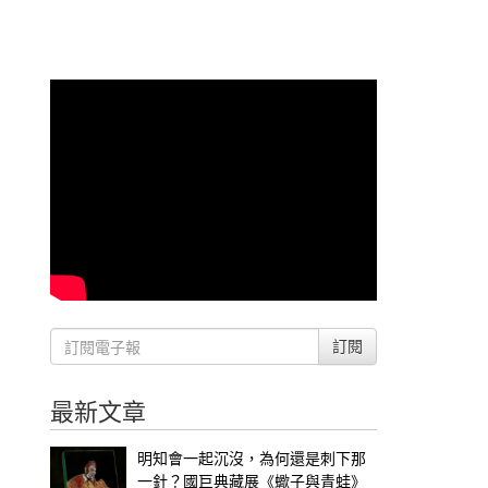
訂閱
最新文章
明知會一起沉沒，為何還是刺下那
一針？國巨典藏展《蠍子與青蛙》