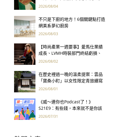
用66件名作拷問人性
2026/08/04
不只是下廚的地方！6個關鍵點打造
網美系夢幻廚房
2026/08/03
【時尚產業一週要事】愛馬仕業績
成長、LVMH時裝部門終結虧損、
Kering轉型策略初現成效、Prada
2026/08/02
集團財報亮眼
在歷史裡過一晚的溫柔提案：雲品
「寶桑小町」以女性限定青旅續寫
台東老屋記憶
2026/08/01
《威～連你也Podcast了！》
S21E9：有些錢，本來就不是你該
賺的——讀《一個投機者的告白》
2026/07/31