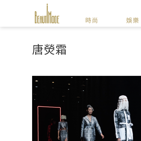
時尚
娛樂
唐熒霜