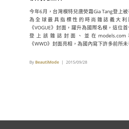
今年6月，台灣模特兒唐熒霜Gia Tang登上被
為全球最具指標性的時尚雜誌義大利
《VOGUE》封面，躍升為國際名模，這位首
登上該雜誌封面、並在models.com
《WWD》封面亮相，為國內寫下許多前所未
紀錄的模特兒，在今年8月接受BeautiMode
訪，除了分享她的來時路，同時也要破除外界
By
BeautiMode
| 2015/09/28
於模特兒工作的迷思。