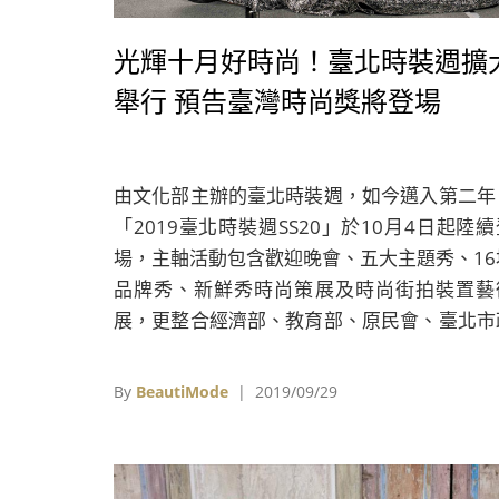
光輝十月好時尚！臺北時裝週擴
舉行 預告臺灣時尚獎將登場
由文化部主辦的臺北時裝週，如今邁入第二年
「2019臺北時裝週SS20」於10月4日起陸續
場，主軸活動包含歡迎晚會、五大主題秀、16
品牌秀、新鮮秀時尚策展及時尚街拍裝置藝
展，更整合經濟部、教育部、原民會、臺北市
府等單位，要為2019臺北時裝週SS20匯入在
文化的元素，讓在地文化與國際接軌，更呈現
By
BeautiMode
| 2019/09/29
臺灣的時尚產業鏈特色。