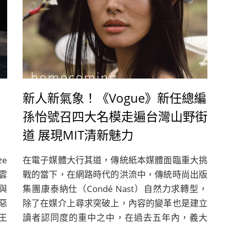
新人新氣象！《Vogue》新任總編
孫怡號召四大名模走遍台灣山野街
道 展現MIT清新魅力
ze
在電子媒體大行其道，傳統紙本媒體面臨重大挑
水雲
戰的當下，在網路時代的洪流中，傳統時尚出版
與
集團康泰納仕（Condé Nast）自然力求轉型，
惡
除了在媒介上尋求突破上，內容的變革也是建立
王
讀者認同度的重中之中，在過去五年內，義大