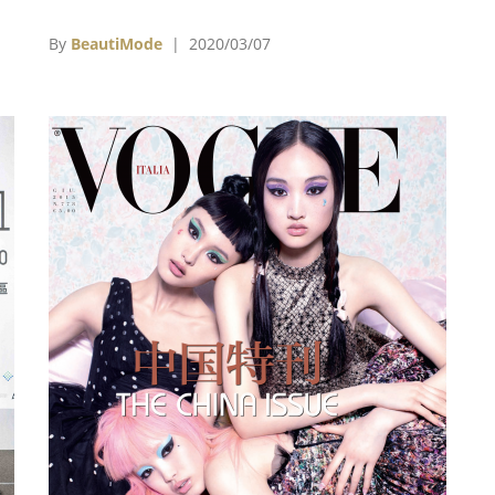
，
利、英國，以及台灣版《Vogue》，均先後迎來
與
了新任總編輯，對編輯的風格與內容進行變革，
By
BeautiMode
| 2020/03/07
網
帶來全新的風格。