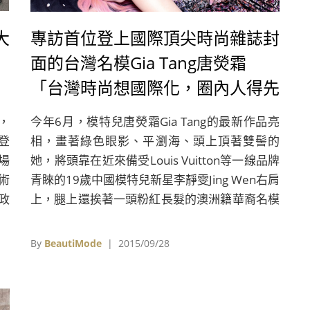
大
專訪首位登上國際頂尖時尚雜誌封
面的台灣名模Gia Tang唐熒霜
「台灣時尚想國際化，圈內人得先
團結」
，
今年6月，模特兒唐熒霜Gia Tang的最新作品亮
登
相，畫著綠色眼影、平瀏海、頭上頂著雙髻的
場
她，將頭靠在近來備受Louis Vuitton等一線品牌
術
青睞的19歲中國模特兒新星李靜雯Jing Wen右肩
政
上，腿上還挨著一頭粉紅長髮的澳洲籍華裔名模
地
Fernanda Ly。她們一起成為了國際最具指標性
出
時尚刊物的封面人物，過去在台灣遭逢各式信心
By
BeautiMode
| 2015/09/28
打擊的Gia，看到自己的臉出現在雜誌封面上，
頓時之間，她腦中快速閃過無數過往的低潮，差
點激動落淚。