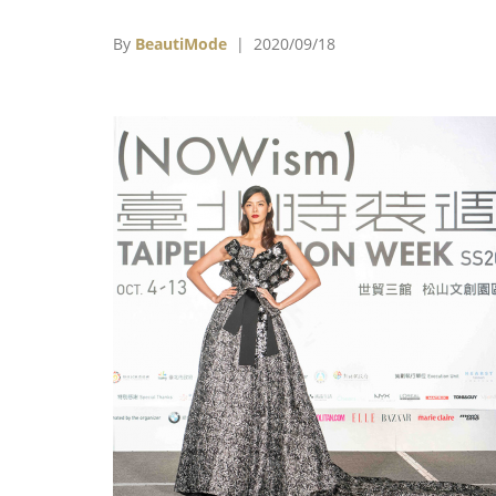
誌成等金馬獎得主，與燈光設計師洪毓琛攜手
透過鏡頭觀看另一種視角的伸展台，訴說虛擬
By
BeautiMode
| 2020/09/18
真實之間的模糊地帶，除了於倫敦時裝週官方
站上線外，也在品牌社群網站上播出。